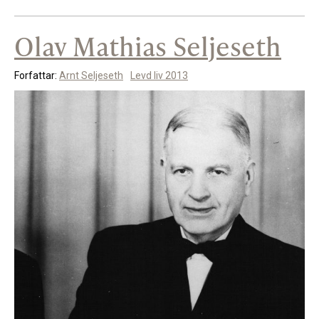
Olav Mathias Seljeseth
Forfattar:
Arnt Seljeseth
Levd liv 2013