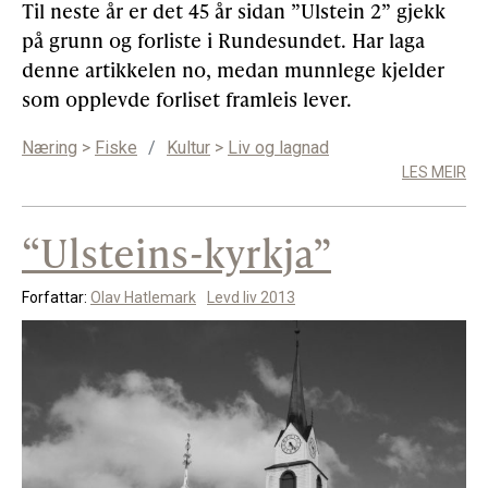
Til neste år er det 45 år sidan ”Ulstein 2” gjekk
på grunn og forliste i Rundesundet. Har laga
Gløymt passord
Allereie medlem?
Logg inn
denne artikkelen no, medan munnlege kjelder
som opplevde forliset framleis lever.
Næring
>
Fiske
/
Kultur
>
Liv og lagnad
LES MEIR
“Ulsteins-kyrkja”
Forfattar:
Olav Hatlemark
Levd liv 2013