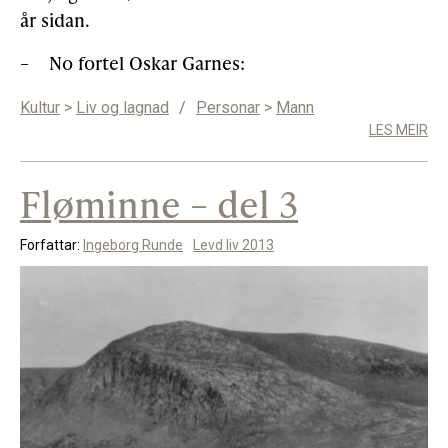
år sidan.
–
No fortel Oskar Garnes:
Kultur
>
Liv og lagnad
/
Personar
>
Mann
LES MEIR
Fløminne – del 3
Forfattar:
Ingeborg Runde
Levd liv 2013