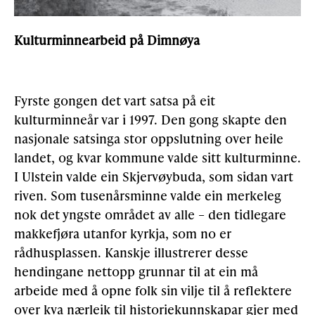
Kulturminnearbeid på Dimnøya
Fyrste gongen det vart satsa på eit
kulturminneår var i 1997. Den gong skapte den
nasjonale satsinga stor oppslutning over heile
landet, og kvar kommune valde sitt kulturminne.
I Ulstein valde ein Skjervøybuda, som sidan vart
riven. Som tusenårsminne valde ein merkeleg
nok det yngste området av alle – den tidlegare
makkefjøra utanfor kyrkja, som no er
rådhusplassen. Kanskje illustrerer desse
hendingane nettopp grunnar til at ein må
arbeide med å opne folk sin vilje til å reflektere
over kva nærleik til historiekunnskapar gjer med