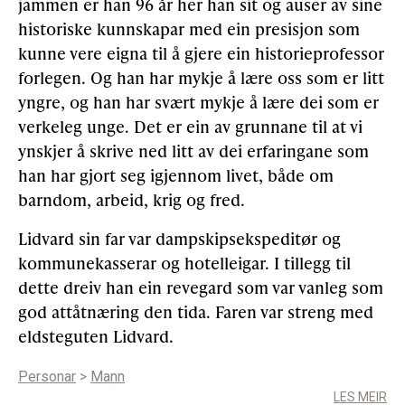
jammen er han 96 år her han sit og auser av sine
historiske kunnskapar med ein presisjon som
kunne vere eigna til å gjere ein historieprofessor
forlegen. Og han har mykje å lære oss som er litt
yngre, og han har svært mykje å lære dei som er
verkeleg unge. Det er ein av grunnane til at vi
ynskjer å skrive ned litt av dei erfaringane som
han har gjort seg igjennom livet, både om
barndom, arbeid, krig og fred.
Lidvard sin far var dampskipsekspeditør og
kommunekasserar og hotelleigar. I tillegg til
dette dreiv han ein revegard som var vanleg som
god attåtnæring den tida. Faren var streng med
eldsteguten Lidvard.
Personar
>
Mann
LES MEIR