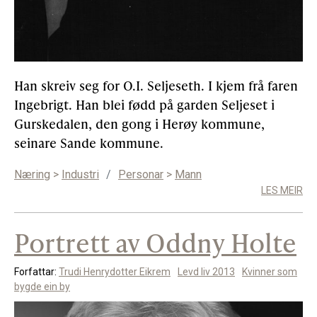
Han skreiv seg for O.I. Seljeseth. I kjem frå faren
Ingebrigt. Han blei fødd på garden Seljeset i
Gurskedalen, den gong i Herøy kommune,
seinare Sande kommune.
Næring
>
Industri
/
Personar
>
Mann
LES MEIR
Portrett av Oddny Holte
Forfattar:
Trudi Henrydotter Eikrem
Levd liv 2013
Kvinner som
bygde ein by