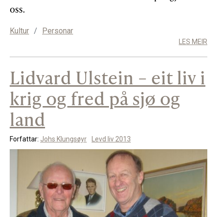
oss.
Kultur
/
Personar
LES MEIR
Lidvard Ulstein – eit liv i
krig og fred på sjø og
land
Forfattar:
Johs Klungsøyr
Levd liv 2013