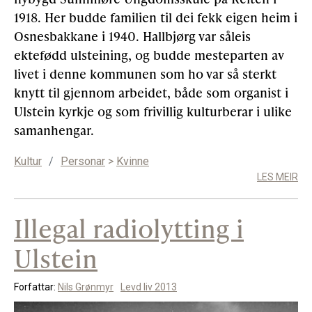
1918. Her budde familien til dei fekk eigen heim i
Osnesbakkane i 1940. Hallbjørg var såleis
ektefødd ulsteining, og budde mesteparten av
livet i denne kommunen som ho var så sterkt
knytt til gjennom arbeidet, både som organist i
Ulstein kyrkje og som frivillig kulturberar i ulike
samanhengar.
Kultur
/
Personar
>
Kvinne
LES MEIR
Illegal radiolytting i
Ulstein
Forfattar:
Nils Grønmyr
Levd liv 2013