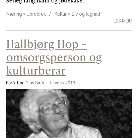
Serleg fatigmann og jødekake.
Næring
>
Jordbruk
/
Kultur
>
Liv og lagnad
LES MEIR
Hallbjørg Hop –
omsorgsperson og
kulturberar
Forfattar:
Olav Sæter
Levd liv 2013