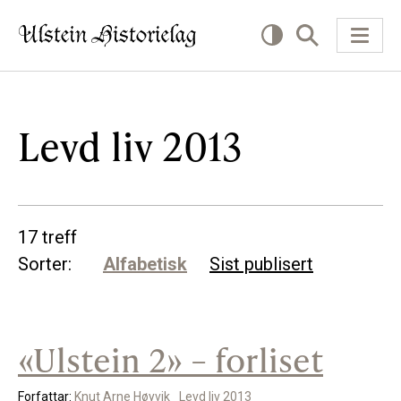
KVA VIL DU LESE OM?
Levd liv 2013
Kultur
Næring
17 treff
Offentlig
Sorter:
Alfabetisk
Sist publisert
Personar
«Ulstein 2» – forliset
SLIK KAN DU BIDRA
Bidra til lokalhistorie
Forfattar:
Knut Arne Høyvik
Levd liv 2013