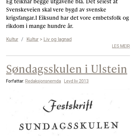
Eg teiknar begge utgåvene blå. Det seiest at
Svenskeveien skal vere bygd av svenske
krigsfangar.I Eiksund har det vore embetsfolk og
rikdom i mange hundre år.
Kultur
/
Kultur
>
Liv og lagnad
LES MEIR
Søndagsskulen i Ulstein
Forfattar:
Redaksjonsnemda
Levd liv 2013