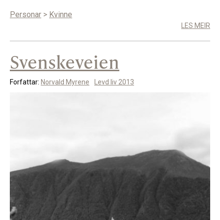
Personar
>
Kvinne
LES MEIR
Svenskeveien
Forfattar:
Norvald Myrene
Levd liv 2013