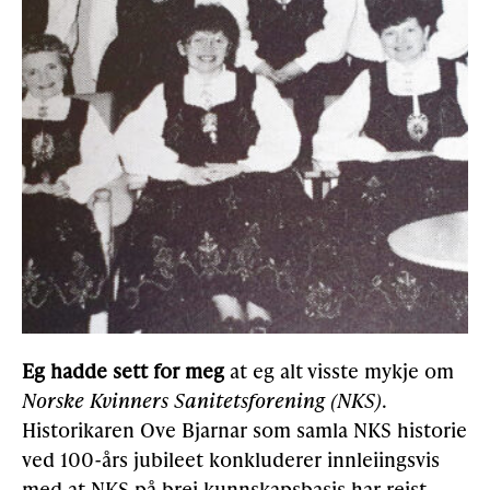
Eg hadde sett for meg
at eg alt visste mykje om
Norske Kvinners Sanitetsforening (NKS)
.
Historikaren Ove Bjarnar som samla NKS historie
ved 100-års jubileet konkluderer innleiingsvis
med at NKS på brei kunnskapsbasis har reist