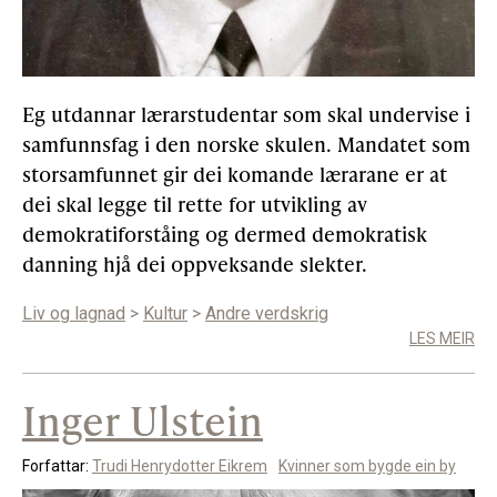
Gløymt passord
Allereie medlem?
Logg inn
Eg utdannar lærarstudentar som skal undervise i
samfunnsfag i den norske skulen. Mandatet som
storsamfunnet gir dei komande lærarane er at
dei skal legge til rette for utvikling av
demokratiforståing og dermed demokratisk
danning hjå dei oppveksande slekter.
Liv og lagnad
>
Kultur
>
Andre verdskrig
LES MEIR
Inger Ulstein
Forfattar:
Trudi Henrydotter Eikrem
Kvinner som bygde ein by