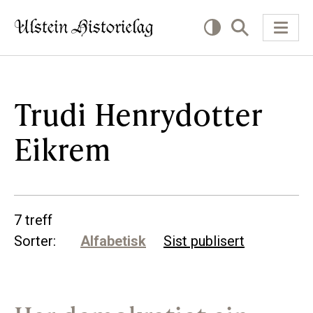
KVA VIL DU LESE OM?
Trudi Henrydotter
Eikrem
Kultur
Næring
Offentlig
7 treff
Personar
Sorter:
Alfabetisk
Sist publisert
SLIK KAN DU BIDRA
Bidra til lokalhistorie