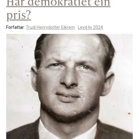
Har demokratiet ein
pris?
Støtteannonsørar
Forfattar:
Trudi Henrydotter Eikrem
Levd liv 2024
OM ULSTEIN HISTORIELAG
Kontakt oss
Om oss
Levd liv
Podkast
FÅ TILGONG
BLI MEDLEM