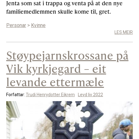
Jenta som sat i trappa og venta på at den nye
familiemedlemmen skulle kome til, gret.
Personar
>
Kvinne
LES MEIR
Støypejarnskrossane på
Vik kyrkjegard – eit
levande ettermæle
Forfattar:
Trudi Henrydotter Eikrem
Levd liv 2022