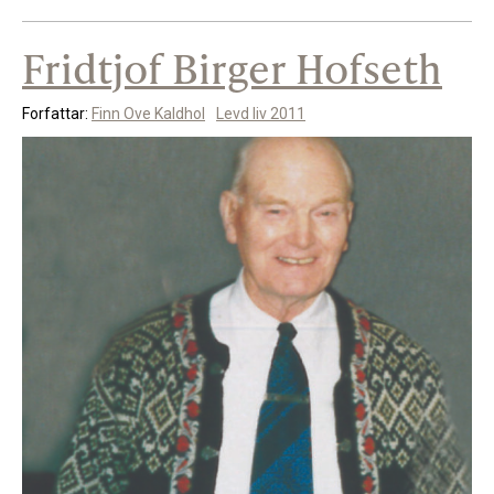
Fridtjof Birger Hofseth
Forfattar:
Finn Ove Kaldhol
Levd liv 2011