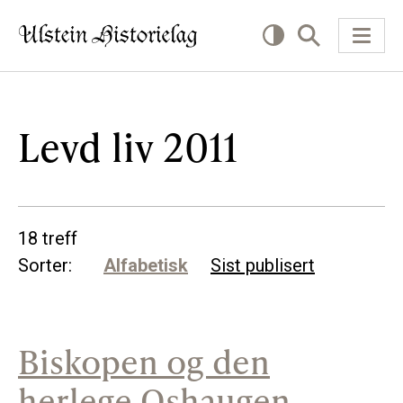
KVA VIL DU LESE OM?
Levd liv 2011
Kultur
Næring
18 treff
Offentlig
Sorter:
Alfabetisk
Sist publisert
Personar
Biskopen og den
SLIK KAN DU BIDRA
herlege Oshaugen
Bidra til lokalhistorie