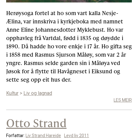
Herøysoga fortel at ho som vart kalla Nesje-
Ælina, var innskriva i kyrkjeboka med namnet
Anne Eline Johannesdotter Myklebust. Ho var
opphavleg frå Vartdal, fødd i 1835 og døydde i
1890. Då hadde ho vore enkje i 17 år. Ho gifta seg
i 1858 med Rasmus Sjurson Måløy, som var 2 år
yngre. Rasmus selde garden sin i Måløya ved
Jøsok for å flytte til Havågneset i Eiksund og
sette seg opp eit hus der.
Kultur
>
Liv og lagnad
LES MEIR
Otto Strand
Forfattar:
Liv Strand Hareide
Levd liv 2011