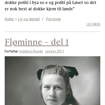
dokke politi i bya so e eg politi på Løset so det
er nok best at dokke kjem til lands”
Kultur
>
Liv og lagnad
/
Personar
LES MEIR
Fløminne – del 1
Forfattar:
Ingeborg Runde
Levd liv 2011