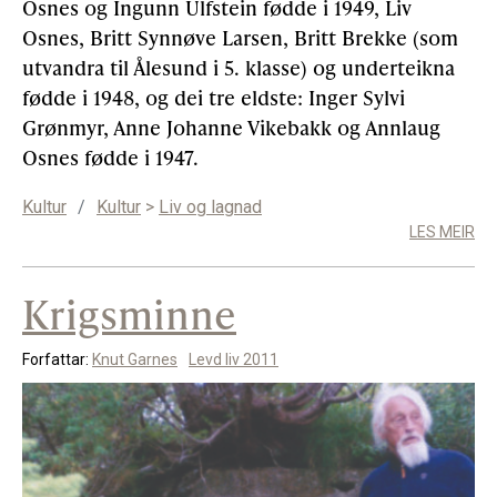
Osnes og Ingunn Ulfstein fødde i 1949, Liv
Osnes, Britt Synnøve Larsen, Britt Brekke (som
utvandra til Ålesund i 5. klasse) og underteikna
fødde i 1948, og dei tre eldste: Inger Sylvi
Grønmyr, Anne Johanne Vikebakk og Annlaug
Osnes fødde i 1947.
Kultur
/
Kultur
>
Liv og lagnad
LES MEIR
Krigsminne
Forfattar:
Knut Garnes
Levd liv 2011