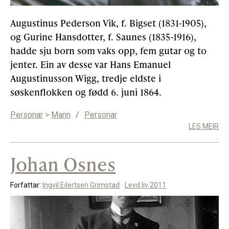
Augustinus Pederson Vik, f. Bigset (1831-1905),
og Gurine Hansdotter, f. Saunes (1835-1916),
hadde sju born som vaks opp, fem gutar og to
jenter. Ein av desse var Hans Emanuel
Augustinusson Wigg, tredje eldste i
søskenflokken og fødd 6. juni 1864.
Personar
>
Mann
/
Personar
LES MEIR
Johan Osnes
Forfattar:
Ingvil Eilertsen Grimstad
Levd liv 2011