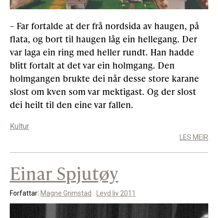
– Far fortalde at der frå nordsida av haugen, på
Gløymt passord
Allereie medlem?
Logg inn
flata, og bort til haugen låg ein hellegang. Der
var laga ein ring med heller rundt. Han hadde
blitt fortalt at det var ein holmgang. Den
holmgangen brukte dei når desse store karane
slost om kven som var mektigast. Og der slost
dei heilt til den eine var fallen.
Kultur
LES MEIR
Einar Spjutøy
Forfattar:
Magne Grimstad
Levd liv 2011