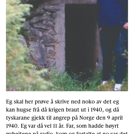
Eg skal her prøve å skrive ned noko av det eg
kan hugse frå då krigen braut ut i 1940, og då
tyskarane gjekk til angrep på Norge den 9 april
1940. Eg var då vel 11 år. Far, som hadde høyrt
nyheitene på radio, kom og fortalte at no var det