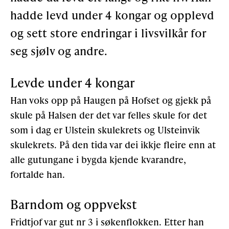
hadde levd under 4 kongar og opplevd
Støtteannonsørar
og sett store endringar i livsvilkår for
seg sjølv og andre.
OM ULSTEIN HISTORIELAG
Levde under 4 kongar
Kontakt oss
Han voks opp på Haugen på Hofset og gjekk på
Om oss
skule på Halsen der det var felles skule for det
Levd liv
som i dag er Ulstein skulekrets og Ulsteinvik
skulekrets. På den tida var dei ikkje fleire enn at
Podkast
alle gutungane i bygda kjende kvarandre,
fortalde han.
FÅ TILGONG
Barndom og oppvekst
Fridtjof var gut nr 3 i søkenflokken. Etter han
BLI MEDLEM