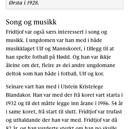
Ørsta i 1928.
Song og musikk
Fridtjof var også særs interessert i song og
musikk. I ungdomen var han med i både
musikklaget Ulf og Mannskoret, i tillegg til at
han spelte fotball på Hødd. Og han var ikkje
åleine om det, fleire av dei andre ungdomane
deltok som han både i fotball, Ulf og kor.
Seinare vart han med i Ulstein Kristelege
Blandakor. Han var med der frå koret vart starta i
1932 og til det måtte legge inn årane i 1986. 54 år
i same koret, frå start til slutt. Fridtjof var trufast
og uthaldande der han var med. Fridtjof var då
82 år, og han vurderte sterkt om han no skulle