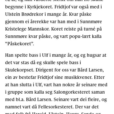
begynne i Kyrkjekoret. Fridtjof var også med i
Ulstein Brødrekor i mange år. Kvar påske
gjennom ei årerekke var han med i Sunnmøre
Kristelege Mannskor. Koret reiste på turné på
Sunnmøre kvar påske, og vart popu-lært kalla
“Påskekoret”.
Han spelte bass i Ulf i mange år, og eg hugsar at
det var stas då eg skulle spele bass i
Skulekorpset. Dirigent for oss var Bård Larsen,
ein av bestefar Fridtjof sine musikkvener. Etter
at han slutta i Ulf, vart han nokre år seinare med
i gruppe som kalla seg Salongorkesteret saman
med bl.a. Bård Larsen. Seinare vart dei fleire, og
namnet vart då Fellesorkesteret. Der var det
med folk frå Hareid, Ulstein, Herøy, Sande og