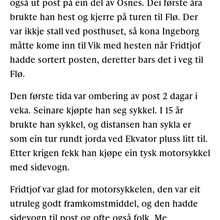
også ut post på ein del av Osnes. Dei første åra
brukte han hest og kjerre på turen til Flø. Der
var ikkje stall ved posthuset, så kona Ingeborg
måtte kome inn til Vik med hesten når Fridtjof
hadde sortert posten, deretter bars det i veg til
Flø.
Den første tida var ombering av post 2 dagar i
veka. Seinare kjøpte han seg sykkel. I 15 år
brukte han sykkel, og distansen han sykla er
som ein tur rundt jorda ved Ekvator pluss litt til.
Etter krigen fekk han kjøpe ein tysk motorsykkel
med sidevogn.
Fridtjof var glad for motorsykkelen, den var eit
utruleg godt framkomstmiddel, og den hadde
sidevogn til post og ofte også folk. Me