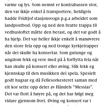
varme og lys. Som nemnt er kontrabassen stor,
den var ikkje enkel å transportere, heldigvis
hadde Fridtjof stasjonsvogn p.g.a arbeidet som
landpostbod. Opp og ned den bratte trappa til
vedhusloftet måtte den berast, og det var godt å
ha hjelp. Det var heller ikkje enkelt å manøvrere
den store fela opp og ned tronge kyrkjetrapper
når dei skulle ha konsertar. Som gutunge og
ungdom fekk eg vere med på å forflytta fela når
han skulle på konsert eller øving. Slik fekk eg
kjennskap til den musikken dei spela. Spesielt
godt hugsar eg då Fellesorkesteret saman med
eit kor sette opp deler av Händels “Messias”.
Det var flott å høyre på, og det har følgt meg
vidare gjennom livet. Øving og konsert var i