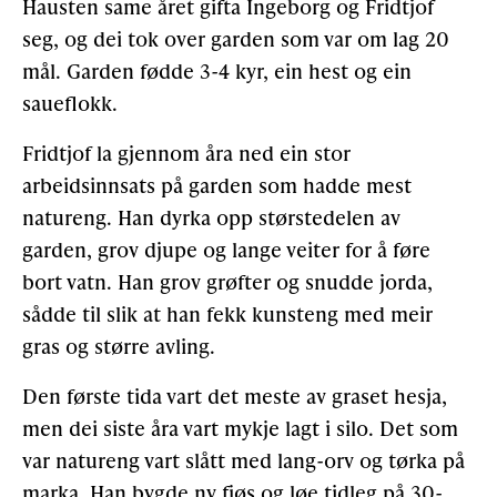
Hausten same året gifta Ingeborg og Fridtjof
seg, og dei tok over garden som var om lag 20
mål. Garden fødde 3-4 kyr, ein hest og ein
saueflokk.
Fridtjof la gjennom åra ned ein stor
arbeidsinnsats på garden som hadde mest
natureng. Han dyrka opp størstedelen av
garden, grov djupe og lange veiter for å føre
bort vatn. Han grov grøfter og snudde jorda,
sådde til slik at han fekk kunsteng med meir
gras og større avling.
Den første tida vart det meste av graset hesja,
men dei siste åra vart mykje lagt i silo. Det som
var natureng vart slått med lang-orv og tørka på
marka. Han bygde ny fjøs og løe tidleg på 30-