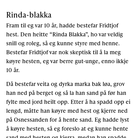
Rinda-blakka
Fram til eg var 10 år, hadde bestefar Fridtjof
hest. Den heitte “Rinda Blakka”, ho var veldig
snill og roleg, så eg kunne styre med henne.
Bestefar Fridtjof var nok skeptisk til å la meg
køyre hesten, eg var berre gut-unge, enno ikkje
10 år.
Då bestefar veita og dyrka marka bak løa, grov
han ned på berget og så la han sand på før han
fylte med jord heilt opp. Etter å ha spadd opp ei
lengd, måtte han køyre med hest og kjerre ned
på Osnessanden for å hente sand. Eg hadde lyst
å køyre hesten, så eg foreslo at eg kunne hente
sand med hesten og kjerra, medan han spadde