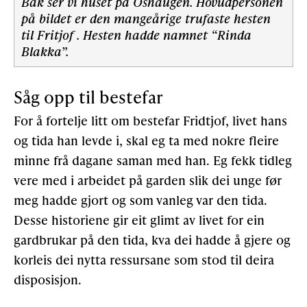
Bak ser vi huset på Oshaugen. Hovudpersonen
på bildet er den mangeårige trufaste hesten
til Fritjof . Hesten hadde namnet “Rinda
Blakka”.
Såg opp til bestefar
For å fortelje litt om bestefar Fridtjof, livet hans
og tida han levde i, skal eg ta med nokre fleire
minne frå dagane saman med han. Eg fekk tidleg
vere med i arbeidet på garden slik dei unge før
meg hadde gjort og som vanleg var den tida.
Desse historiene gir eit glimt av livet for ein
gardbrukar på den tida, kva dei hadde å gjere og
korleis dei nytta ressursane som stod til deira
disposisjon.