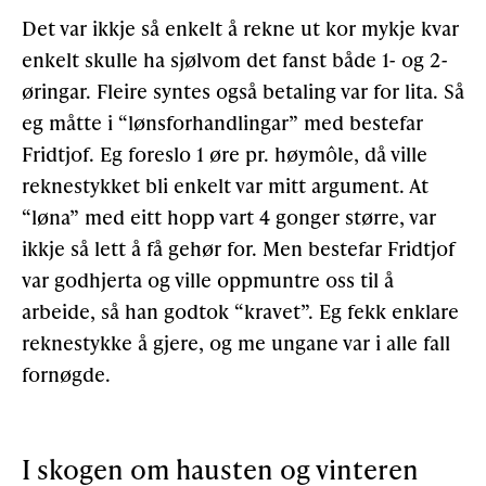
Det var ikkje så enkelt å rekne ut kor mykje kvar
enkelt skulle ha sjølvom det fanst både 1- og 2-
øringar. Fleire syntes også betaling var for lita. Så
eg måtte i “lønsforhandlingar” med bestefar
Fridtjof. Eg foreslo 1 øre pr. høymôle, då ville
reknestykket bli enkelt var mitt argument. At
“løna” med eitt hopp vart 4 gonger større, var
ikkje så lett å få gehør for. Men bestefar Fridtjof
var godhjerta og ville oppmuntre oss til å
arbeide, så han godtok “kravet”. Eg fekk enklare
reknestykke å gjere, og me ungane var i alle fall
fornøgde.
I skogen om hausten og vinteren