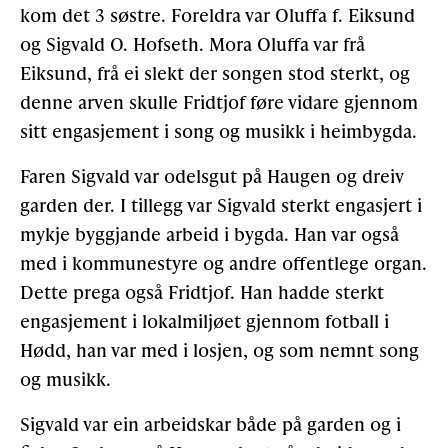
kom det 3 søstre. Foreldra var Oluffa f. Eiksund
og Sigvald O. Hofseth. Mora Oluffa var frå
Gløymt passord
Allereie medlem?
Logg inn
Eiksund, frå ei slekt der songen stod sterkt, og
denne arven skulle Fridtjof føre vidare gjennom
sitt engasjement i song og musikk i heimbygda.
Faren Sigvald var odelsgut på Haugen og dreiv
garden der. I tillegg var Sigvald sterkt engasjert i
mykje byggjande arbeid i bygda. Han var også
med i kommunestyre og andre offentlege organ.
Dette prega også Fridtjof. Han hadde sterkt
engasjement i lokalmiljøet gjennom fotball i
Hødd, han var med i losjen, og som nemnt song
og musikk.
Sigvald var ein arbeidskar både på garden og i