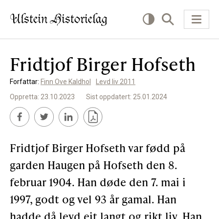
Fridtjof Birger Hofseth
KVA VIL DU LESE OM?
Forfattar:
Finn Ove Kaldhol
Levd liv 2011
Kultur
Oppretta: 23.10.2023
Sist oppdatert: 25.01.2024
Næring
Offentlig
Fridtjof Birger Hofseth var fødd på
Personar
garden Haugen på Hofseth den 8.
februar 1904. Han døde den 7. mai i
SLIK KAN DU BIDRA
1997, godt og vel 93 år gamal. Han
hadde då levd eit langt og rikt liv. Han
Bidra til lokalhistorie