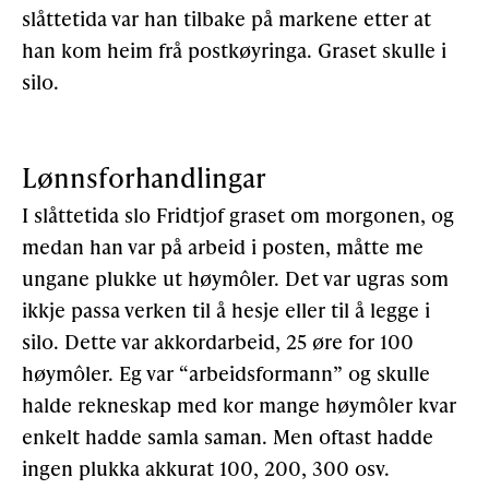
slåttetida var han tilbake på markene etter at
han kom heim frå postkøyringa. Graset skulle i
silo.
Lønnsforhandlingar
I slåttetida slo Fridtjof graset om morgonen, og
medan han var på arbeid i posten, måtte me
ungane plukke ut høymôler. Det var ugras som
ikkje passa verken til å hesje eller til å legge i
silo. Dette var akkordarbeid, 25 øre for 100
høymôler. Eg var “arbeidsformann” og skulle
halde rekneskap med kor mange høymôler kvar
enkelt hadde samla saman. Men oftast hadde
ingen plukka akkurat 100, 200, 300 osv.