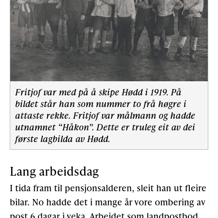
Fritjof var med på å skipe Hødd i 1919. På
bildet står han som nummer to frå høgre i
attaste rekke. Fritjof var målmann og hadde
utnamnet “Håkon”. Dette er truleg eit av dei
første lagbilda av Hødd.
Lang arbeidsdag
I tida fram til pensjonsalderen, sleit han ut fleire
bilar. No hadde det i mange år vore ombering av
post 6 dagar i veka. Arbeidet som landpostbod