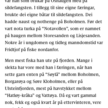
var han som brukar på Oshaugen med på
sildefangsten. I tillegg til sine eigne færingar,
brukte dei eigne båtar til sildefangsten. Dei
hadde naust og nothenge på Boholmen. Før det
vart nota turka på “Notavollen”, som er namnet
på haugen mellom Storesanden og Lisjesanden.
Nokre år i ungdomen og tidleg manndomstid var
Fridtjof på fiske nordanfor.
Men mest fiska han ute på fjorden. Mange i
slekta har vore med han i færingen, når han
sette garn enten på “Søylå” mellom Boholmen,
Borgarøya og Søre Kloholmen, eller på
Ulsteinfjorden, mest på havstykket mellom
“Hatløy-kråka” og Vattøya. Då eg vart gammal
nok, fekk eg også kvart år på ettervinteren, vere