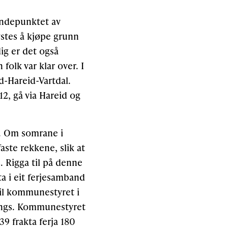
 endepunktet av
stes å kjøpe grunn
dig er det også
folk var klar over. I
d-Hareid-Vartdal.
12, gå via Hareid og
0. Om somrane i
aste rekkene, slik at
s. Rigga til på denne
a i eit ferjesamband
til kommunestyret i
lengs. Kommunestyret
939 frakta ferja 180