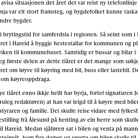
 avisa situasjonen det året det var reist ny telefonlin
Linja var eit stort framsteg, og bygdefolket kunne ras
ndre bygder.
i brytingstid for samferdsla i regionen. Så seint som i
t i Hareid å byggje hestestallar for kommunen og pl
eiken til kommunehuset. Samtidig er bussar og bilar i
eg første delen av dette tiåret er det mange som søkje
t om løyve til køyring med bil, buss eller lastebil. D
 om køyreoppdraga.
 tiåret enno ikkje heilt har byrja, fortel signaturen J
ruleg redaktøren) at han var leigd til å køyre med bile
styraren og familie. Dei skulle reise vidare med fylke
estilling frå Ålesund på henting av ein herre som sku
il Hareid. Medan sjåføren sat i bilen og venta på man
lsteinvik, kom fire damer og spurte om bilen skulle til 