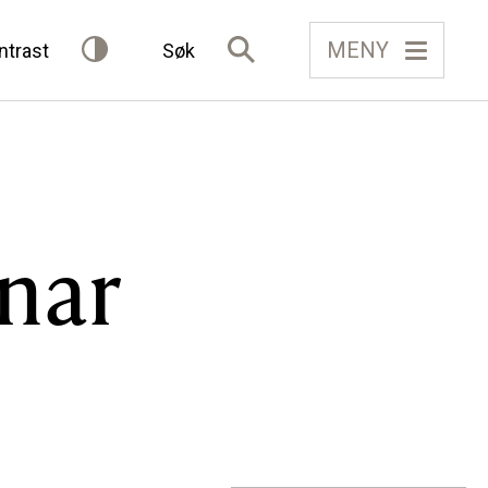
MENY
ntrast
Søk
IELAG
FÅ TILGONG
nar
BLI MEDLEM
Gløymt passord
Allereie medlem?
Logg inn