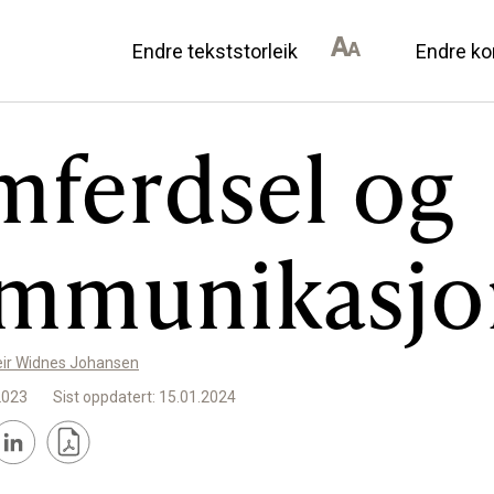
Endre tekststorleik
Endre ko
mferdsel og
AN DU BIDRA
OM ULSTEIN HISTOR
mmunikasjo
il lokalhistorie
Kontakt oss
annonsørar
Om oss
Levd liv
eir Widnes Johansen
Podkast
2023
Sist oppdatert: 15.01.2024