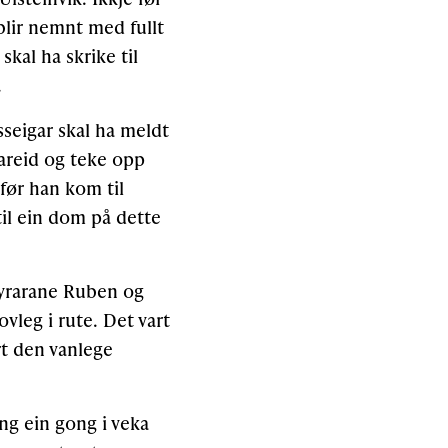
blir nemnt med fullt
kal ha skrike til
.
sseigar skal ha meldt
Hareid og teke opp
 før han kom til
il ein dom på dette
øyrarane Ruben og
ovleg i rute. Det vart
yrt den vanlege
ng ein gong i veka