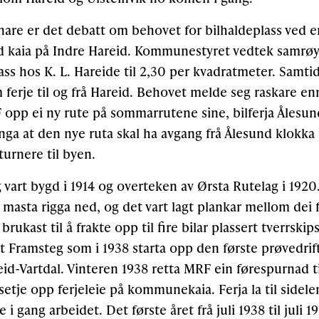
einare er det debatt om behovet for bilhaldeplass ved
d kaia på Indre Hareid. Kommunestyret vedtek samrøy
lass hos K. L. Hareide til 2,30 per kvadratmeter. Samti
ferje til og frå Hareid. Behovet melde seg raskare enn 
 opp ei ny rute på sommarrutene sine, bilferja Ålesun
ga at den nye ruta skal ha avgang frå Ålesund klokka 
turnere til byen.
vart bygd i 1914 og overteken av Ørsta Rutelag i 192
 masta rigga ned, og det vart lagt plankar mellom dei f
rukast til å frakte opp til fire bilar plassert tverrskip
t Framsteg som i 1938 starta opp den første prøvedrift
id-Vartdal. Vinteren 1938 retta MRF ein førespurnad 
setje opp ferjeleie på kommunekaia. Ferja la til side
 i gang arbeidet. Det første året frå juli 1938 til juli 1