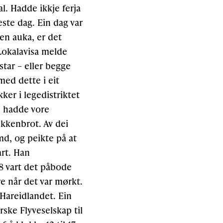
al. Hadde ikkje ferja
neste dag. Ein dag var
ken auka, er det
 Lokalavisa melde
star – eller begge
med dette i eit
ker i legedistriktet
e hadde vore
bekkenbrot. Av dei
md, og peikte på at
art. Han
38 vart det påbode
re når det var mørkt.
å Hareidlandet. Ein
rske Flyveselskap til