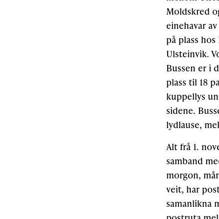
Moldskred og
einehavar av 
på plass hos 
Ulsteinvik. 
Bussen er i d
plass til 18 
kuppellys un
sidene. Busse
lydlause, me
Alt frå 1. no
samband med 
morgon, månda
veit, har po
samanlikna m
postruta mel