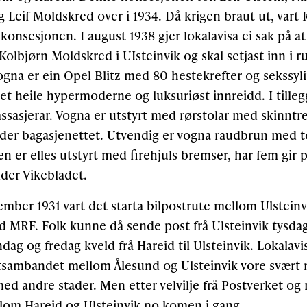
 Leif Moldskred over i 1934. Då krigen braut ut, vart
konsesjonen. I august 1938 gjer lokalavisa ei sak på at 
Kolbjørn Moldskred i UIsteinvik og skal setjast inn i r
Vogna er ein Opel Blitz med 80 hestekrefter og sekssyl
et heile hypermoderne og luksuriøst innreidd. I tillegg
passasjerar. Vogna er utstyrt med rørstolar med skinnt
der bagasjenettet. Utvendig er vogna raudbrun med to 
n er elles utstyrt med firehjuls bremser, har fem gir p
lder Vikebladet.
vember 1931 vart det starta bilpostrute mellom Ulsteinv
MRF. Folk kunne då sende post frå Ulsteinvik tysdag
g og fredag kveld frå Hareid til Ulsteinvik. Lokalavis
stsambandet mellom Ålesund og Ulsteinvik vore svært 
ed andre stader. Men etter velvilje frå Postverket og 
lom Hareid og Ulsteinvik no komen i gang.