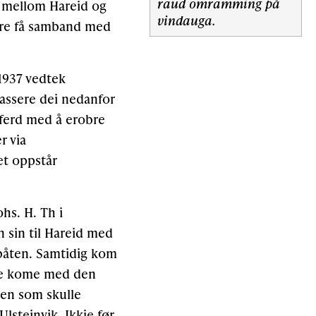
raud omramming på
je mellom Hareid og
vindauga.
kare få samband med
 1937 vedtek
assere dei nedanfor
 ferd med å erobre
r via
et oppstår
ohs. H. Th i
n sin til Hareid med
sbåten. Samtidig kom
lle kome med den
nen som skulle
Ulsteinvik. Ikkje før