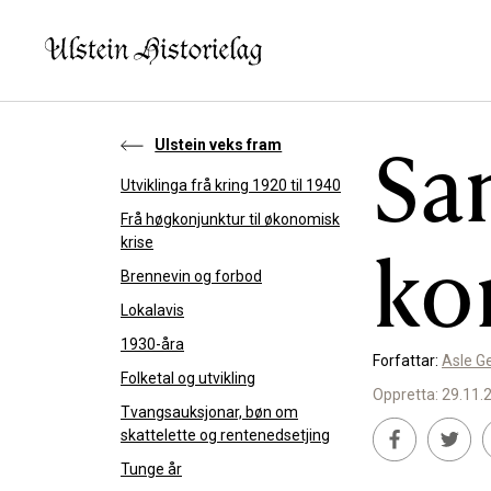
Sa
Ulstein veks fram
Utviklinga frå kring 1920 til 1940
KVA VIL DU LESE OM?
SLIK K
Frå høgkonjunktur til økonomisk
ko
krise
Kultur
Bidra t
Brennevin og forbod
Næring
Støtte
Lokalavis
1930-åra
Offentlig
Forfattar:
Asle G
Folketal og utvikling
Personar
Oppretta: 29.11.
Tvangsauksjonar, bøn om
skattelette og rentenedsetjing
Tunge år