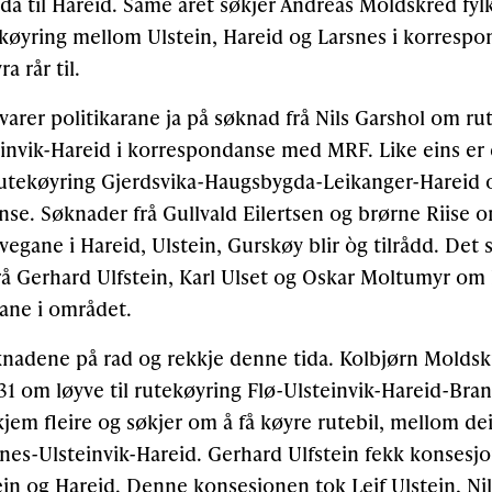
da til Hareid. Same året søkjer Andreas Moldskred fy
tekøyring mellom Ulstein, Hareid og Larsnes i korres
 rår til.
svarer politikarane ja på søknad frå Nils Garshol om r
invik-Hareid i korrespondanse med MRF. Like eins e
tekøyring Gjerdsvika-Haugsbygda-Leikanger-Hareid o
se. Søknader frå Gullvald Eilertsen og brørne Riise om
vegane i Hareid, Ulstein, Gurskøy blir òg tilrådd. Det
å Gerhard Ulfstein, Karl Ulset og Oskar Moltumyr om lø
ane i området.
knadene på rad og rekkje denne tida. Kolbjørn Moldskr
1 om løyve til rutekøyring Flø-Ulsteinvik-Hareid-Br
2 kjem fleire og søkjer om å få køyre rutebil, mellom d
snes-Ulsteinvik-Hareid. Gerhard Ulfstein fekk konsesj
in og Hareid. Denne konsesjonen tok Leif Ulstein, Nil