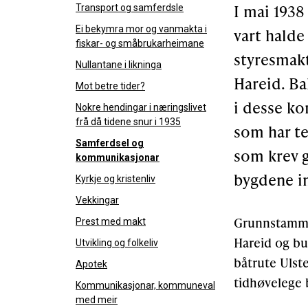
I mai 193
Transport og samferdsle
Ei bekymra mor og vanmakta i
vart halde
fiskar- og småbrukarheimane
styresmak
Nullantane i likninga
Hareid. Ba
Mot betre tider?
i desse ko
Nokre hendingar i næringslivet
frå då tidene snur i 1935
som har te
Samferdsel og
som krev 
kommunikasjonar
bygdene i
Kyrkje og kristenliv
Vekkingar
Grunnstammen
Prest med makt
Hareid og bu
Utvikling og folkeliv
båtrute Ulst
Apotek
tidhøvelege 
Kommunikasjonar, kommuneval
med meir