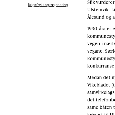
Slik vurderer
Krigsfrykt og rasjonering
Ulsteinvik. 
Ålesund og a
1930-åra er e
kommunestyre
vegen i nærl
vegane. Særl
kommunestyre
konkurranse
Medan det nye
Vikebladet (t
samvirkelags
det telefonb
same båten t
køyrast til U