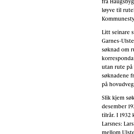
frå Haugsbyg
løyve til ru
Kommunestyra
Litt seinare 
Garnes-Ulste
søknad om ru
korrespondan
utan rute på 
søknadene fr
på hovudveg
Slik kjem sø
desember 193
tilrår. I 193
Larsnes: Lar
mellom Ulste