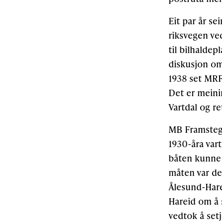
Eit par år s
riksvegen ve
til bilhaldep
diskusjon om 
1938 set MRF
Det er meinin
Vartdal og re
MB Framsteg 
1930-åra vart
båten kunne b
måten var de
Ålesund-Hare
Hareid om å 
vedtok å setje