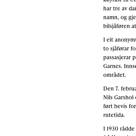
har tre av d
namn, og gjer
bilsjåføren a
I eit anonymt
to sjåførar f
passasjerar p
Garnes. Inns
området.
Den 7. febru
Nils Garshol 
ført bevis fo
rutetida.
I 1930 rådde