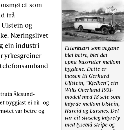
jonsmøtet som
md frå
 Ulstein og
ske. Næringslivet
g ein industri
Etterkvart som vegane
er yrkesgreiner
blei betre, blei det
opna bussruter mellom
 telefonsamband
bygdene. Dette er
bussen til Gerhard
Ulfstein, ”Kjelken”, ein
Wills Overland 1931-
åtruta Ålesund-
modell med 18 sete som
t byggjast ei bil- og
køyrde mellom Ulstein,
Hareid og Larsnes. Det
møtet var betre og
var eit staseleg køyrety
med lyseblå stripe og