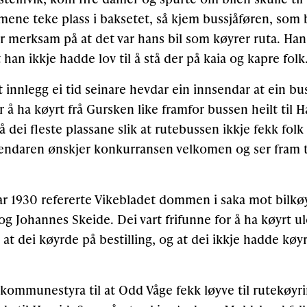
amene teke plass i baksetet, så kjem bussjåføren, som 
 merksam på at det var hans bil som køyrer ruta. Han s
t han ikkje hadde lov til å stå der på kaia og kapre folk
 innlegg ei tid seinare hevdar ein innsendar at ein bu
or å ha køyrt frå Gursken like framfor bussen heilt til 
å dei fleste plassane slik at rutebussen ikkje fekk folk
endaren ønskjer konkurransen velkomen og ser fram t
ar 1930 refererte Vikebladet dommen i saka mot bilk
og Johannes Skeide. Dei vart frifunne for å ha køyrt ul
r at dei køyrde på bestilling, og at dei ikkje hadde kø
 kommunestyra til at Odd Våge fekk løyve til rutekøyri