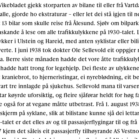
e Vikebladet gjekk storparten av bilane til eller frå Vartd
 alle, gjorde ho ekstraturar – eller let dei stå igjen til 
13 bilar som skulle reise frå Ålesund. Sjølv om bilpar
raskande å lese om alle trafikkulykkene på 1930-talet.
kker i Ulstein og Hareid, med anten syklistar eller bili
verte. I juni 1938 tok dokter Ole Sellevold eit oppgjer 
sa. Berre siste månaden hadde det vore åtte trafikkulyk
 hadde hatt trong for legehjelp. Dei fleste av ulykken
t kraniebrot, to hjerneristingar, ei nyreblødning, eit 
art tre innlagde på sjukehus. Sellevold mana til varse
ar køyrde uforsiktig, og fleire sjåførar heldt for høg f
 også for at vegane måtte utbetrast. Frå 1. august 19
kjerm på syklane, slik at bilistane kunne sjå dei letta
talet er det elles av og til passasjerflygingar til og fr
37 kjem det såleis eit passasjerfly tilhøyrande AS Vestno