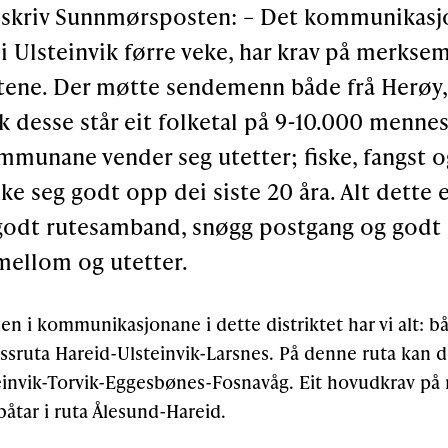
8 skriv Sunnmørsposten: – Det kommunikas
 i Ulsteinvik førre veke, har krav på merkse
tene. Der møtte sendemenn både frå Herøy,
k desse står eit folketal på 9-10.000 menne
mmunane vender seg utetter; fiske, fangst o
ke seg godt opp dei siste 20 åra. Alt dette 
godt rutesamband, snøgg postgang og godt
mellom og utetter.
 i kommunikasjonane i dette distriktet har vi alt: b
ssruta Hareid-Ulsteinvik-Larsnes. På denne ruta kan de
einvik-Torvik-Eggesbønes-Fosnavåg. Eit hovudkrav på 
båtar i ruta Ålesund-Hareid.