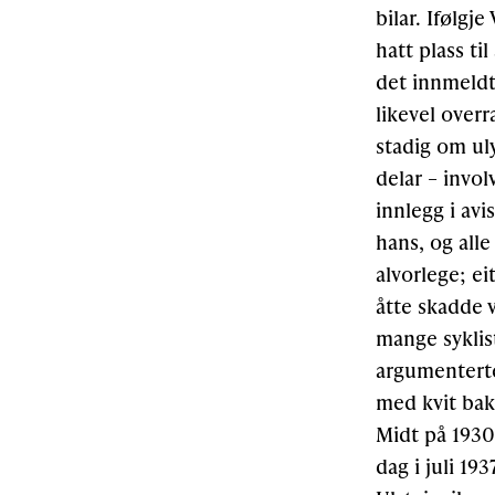
bilar. Ifølgj
hatt plass til
det innmeldt 
likevel over
stadig om uly
delar – invol
innlegg i avi
hans, og alle
alvorlege; ei
åtte skadde v
mange syklist
argumenterte
med kvit baks
Midt på 1930-
dag i juli 19