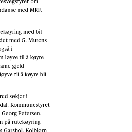
lkesvegstyret om
pondanse med MRF.
utekøyring med bil
r det med G. Murens
gså i
 løyve til å køyre
 same gjeld
yve til å køyre bil
ed søkjer i
andal. Kommunestyret
ei Georg Petersen,
on på rutekøyring
s Garshol, Kolbjørn