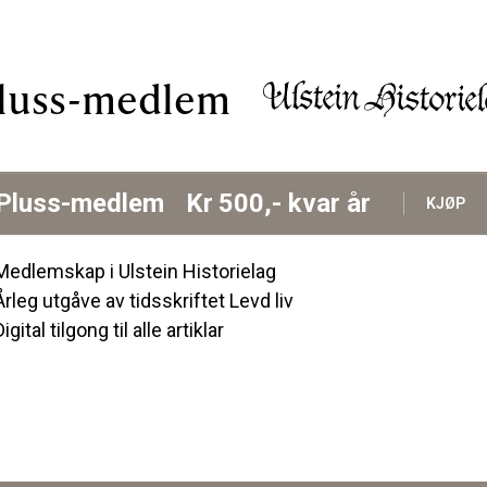
luss-medlem
Pluss-medlem
Kr
500,-
kvar år
KJØP
Medlemskap i Ulstein Historielag
Årleg utgåve av tidsskriftet Levd liv
Digital tilgong til alle artiklar