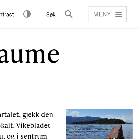
MENY
ntrast
Søk
traume
IELAG
FÅ TILGONG
BLI MEDLEM
Gløymt passord
Allereie medlem?
Logg inn
rtalet, gjekk den
kalt. Vikebladet
u, og i sentrum