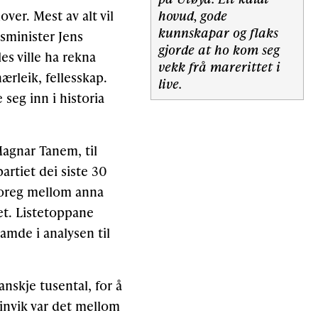
hovud, gode
er. Mest av alt vil
kunnskapar og flaks
tsminister Jens
gjorde at ho kom seg
es ville ha rekna
vekk frå marerittet i
ærleik, fellesskap.
live.
seg inn i historia
Magnar Tanem, til
rtiet dei siste 30
 Noreg mellom anna
det. Listetoppane
amde i analysen til
anskje tusental, for å
einvik var det mellom