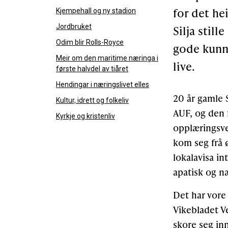
for det he
Kjempehall og ny stadion
Jordbruket
Silja stil
Odim blir Rolls-Royce
gode kunns
Meir om den maritime næringa i
live.
første halvdel av tiåret
Hendingar i næringslivet elles
20 år gamle 
Kultur, idrett og folkeliv
AUF, og den 
Kyrkje og kristenliv
opplæringsve
kom seg frå 
lokalavisa i
apatisk og næ
Det har vore 
Vikebladet Ve
skore seg inn