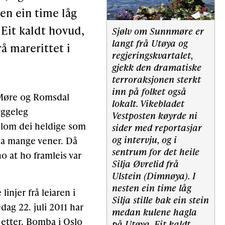
ten ein time låg
 Eit kaldt hovud,
Sjølv om Sunnmøre er
langt frå Utøya og
å marerittet i
regjeringskvartalet,
gjekk den dramatiske
terroraksjonen sterkt
inn på folket også
i Møre og Romsdal
lokalt. Vikebladet
yggeleg
Vestposten køyrde ni
ellom dei heldige som
sider med reportasjar
og intervju, og i
kna mange vener. Då
sentrum for det heile
o at ho framleis var
Silja Øvrelid frå
Ulstein (Dimnøya). I
nesten ein time låg
injer frå leiaren i
Silja stille bak ein stein
dag 22. juli 2011 har
medan kulene hagla
g etter. Bomba i Oslo
på Utøya. Eit kaldt