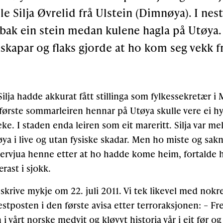
ile Silja Øvrelid frå Ulstein (Dimnøya). I nes
le bak ein stein medan kulene hagla på Utøya.
kapar og flaks gjorde at ho kom seg vekk fr
Silja hadde akkurat fått stillinga som fylkessekretær 
første sommarleiren hennar på Utøya skulle vere ei h
ke. I staden enda leiren som eit mareritt. Silja var m
øya i live og utan fysiske skadar. Men ho miste og sa
ntervjua henne etter at ho hadde kome heim, fortalde h
rast i sjokk.
skrive mykje om 22. juli 2011. Vi tek likevel med nokre l
stposten i den første avisa etter terroraksjonen: – Fre
 i vårt norske medvit og kløyvt historia vår i eit før o