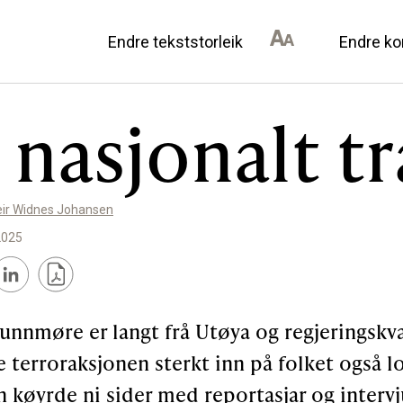
Endre tekststorleik
Endre ko
t nasjonalt 
AN DU BIDRA
OM ULSTEIN HISTOR
eir Widnes Johansen
il lokalhistorie
Kontakt oss
2025
annonsørar
Om oss
Levd liv
Podkast
unnmøre er langt frå Utøya og regjeringskva
 terroraksjonen sterkt inn på folket også lo
 køyrde ni sider med reportasjar og intervj