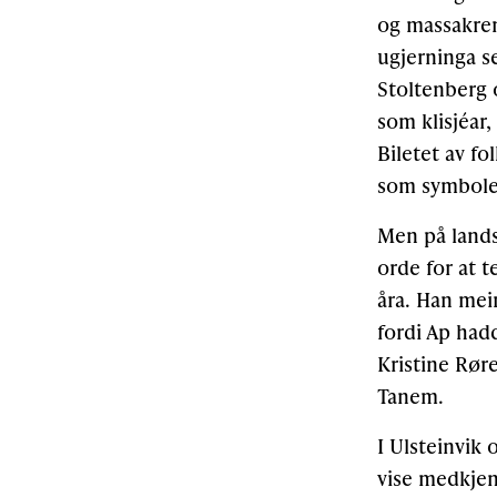
og massakren
ugjerninga se
Stoltenberg 
som klisjéar,
Biletet av fo
som symbolet 
Men på lands
orde for at 
åra. Han mei
fordi Ap hadd
Kristine Røre
Tanem.
I Ulsteinvik 
vise medkjen