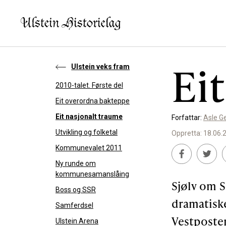
Ei
Ulstein veks fram
2010-talet. Første del
KVA VIL DU LESE OM?
SLIK K
Eit overordna bakteppe
Eit nasjonalt traume
Forfattar:
Asle G
Kultur
Bidra t
Utvikling og folketal
Oppretta: 18.06.
Næring
Støtte
Kommunevalet 2011
Offentlig
Ny runde om
kommunesamanslåing
Personar
Sjølv om S
Boss og SSR
dramatiske
Samferdsel
Vestposten
Ulstein Arena