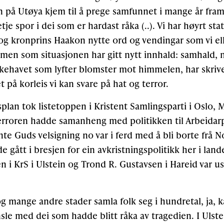
 på Utøya kjem til å prege samfunnet i mange år framov
tje spor i dei som er hardast råka (..). Vi har høyrt sta
og kronprins Haakon nytte ord og vendingar som vi ell
 men som situasjonen har gitt nytt innhald: samhald, n
lkehavet som lyfter blomster mot himmelen, har skrive 
på korleis vi kan svare på hat og terror.
plan tok listetoppen i Kristent Samlingsparti i Oslo, 
terroren hadde samanheng med politikken til Arbeidarpa
nte Guds velsigning no var i ferd med å bli borte frå
e gått i bresjen for ein avkristningspolitikk her i lan
n i KrS i Ulstein og Trond R. Gustavsen i Hareid var us
og mange andre stader samla folk seg i hundretal, ja, k
sle med dei som hadde blitt råka av tragedien. I Ulst