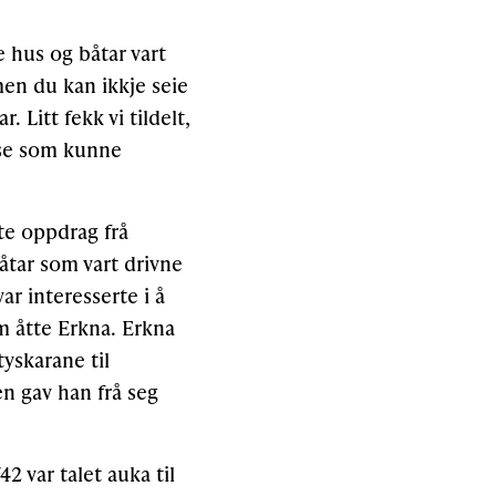
e hus og båtar vart
men du kan ikkje seie
. Litt fekk vi tildelt,
mse som kunne
te oppdrag frå
båtar som vart drivne
ar interesserte i å
m åtte Erkna. Erkna
tyskarane til
n gav han frå seg
2 var talet auka til