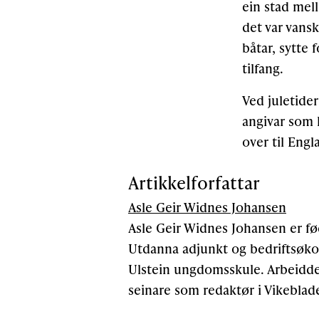
ein stad mel
det var vans
båtar, sytte 
tilfang.
Ved juletider
angivar som 
over til Engl
Artikkelforfattar
Asle Geir Widnes Johansen
Asle Geir Widnes Johansen er fød
Utdanna adjunkt og bedriftsøkon
Ulstein ungdomsskule. Arbeidde
seinare som redaktør i Vikeblade