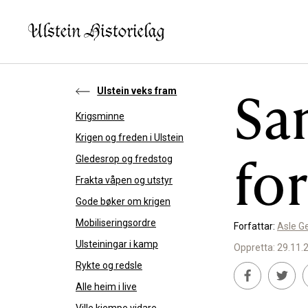
Sa
Ulstein veks fram
Krigsminne
KVA VIL DU LESE OM?
SLIK K
Krigen og freden i Ulstein
fo
Gledesrop og fredstog
Kultur
Bidra t
Frakta våpen og utstyr
Næring
Støtte
Gode bøker om krigen
Offentlig
Mobiliseringsordre
Forfattar:
Asle G
Ulsteiningar i kamp
Personar
Oppretta: 29.11.
Rykte og redsle
Alle heim i live