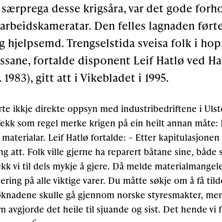
særprega desse krigsåra, var det gode for
arbeidskameratar. Den felles lagnaden førte
 hjelpsemd. Trengselstida sveisa folk i hop
ssane, fortalde disponent Leif Hatlø ved Hat
. 1983), gitt att i Vikebladet i 1995.
rte ikkje direkte oppsyn med industribedriftene i Ulst
 fekk som regel merke krigen på ein heilt annan måte:
aterialar. Leif Hatlø fortalde: – Etter kapitulasjonen
gang att. Folk ville gjerne ha reparert båtane sine, båd
ekk vi til dels mykje å gjere. Då melde materialmangel
ering på alle viktige varer. Du måtte søkje om å få tilde
knadene skulle gå gjennom norske styresmakter, men 
 avgjorde det heile til sjuande og sist. Det hende vi 