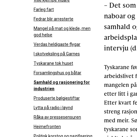
Ville kjempe vidare
– Det som 
Farleg fart
naboar og 
Fedrar blir arresterte
samhald og
Mangel på mat og klede, men
god helse
arbeidspla
Verdas heldigaste flygar
intervju (d
I skotveksling på Garnes
Tyskarane tok huset
Tyskarane fø
Forsamlingshus og båtar
arbeidslivet
Samhald og rasjonering for
mangelen på m
industrien
etter litt i 
Produserte bølgjestiftar
Etter kvart f
Lytta på radio i løynd
streng rasjon
Råka av pressesensuren
med meir. Sø
Heimefronten
tyskarane som
Politisk korstog og nazifisering