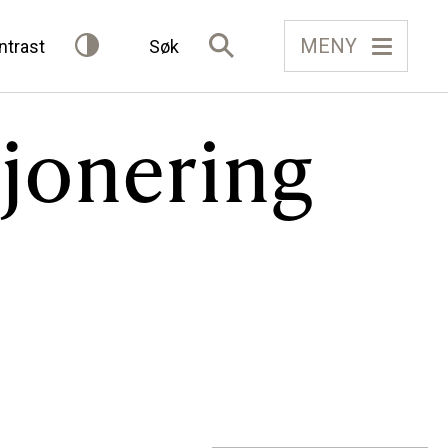
MENY
ntrast
Søk
jonering
IELAG
FÅ TILGONG
BLI MEDLEM
Gløymt passord
Allereie medlem?
Logg inn