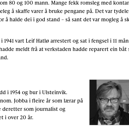
lom 80 og 100 mann. Mange fekk romsleg med kontan
keleg å skaffe varer å bruke pengane på. Det var tydel
for å halde dei i god stand – så sant det var mogleg å 
 i 1941 vart Leif Hatlø arrestert og sat i fengsel i 11 må
hadde meldt frå at verkstaden hadde reparert ein båt
and.
d i 1954 og bur i Ulsteinvik.
om. Jobba i fleire år som lærar på
 deretter som journalist og
t i over 20 år.