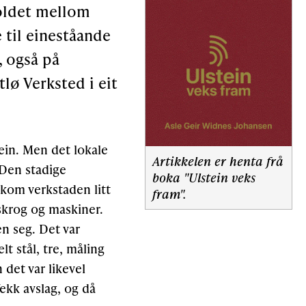
holdet mellom
 til eineståande
, også på
lø Verksted i eit
ein. Men det lokale
Artikkelen er henta frå
 Den stadige
boka "Ulstein veks
 kom verkstaden litt
fram".
e skrog og maskiner.
en seg. Det var
lt stål, tre, måling
det var likevel
fekk avslag, og då