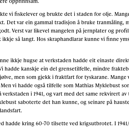
 vere oppfinnsam.
kte vi fiskelever og brukte det i staden for olje. Mang
kt. Det var ein gammal tradisjon å bruke tranmåling, 
godt. Verst var likevel mangelen på jernplater og profilar
 ikkje så langt. Hos skraphandlarar kunne vi finne y
unne ikkje hugse at verkstaden hadde eit einaste direk
Vi hadde kanskje ein del grensetilfelle, mindre frakte
jølve, men som gjekk i fraktfart for tyskarane. Mange v
 Men vi hadde også tilfelle som Mathias Myklebust so
rå verkstaden i 1941, og vart med det same rekvirert av 
yklebust saboterte det han kunne, og seinare på hauste
landsfart.
d hadde kring 60-70 tilsette ved krigsutbrotet. I 1941/4