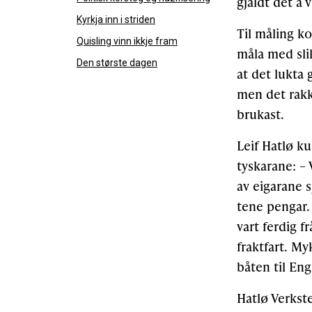
gjaldt det å
Kyrkja inn i striden
Til måling ko
Quisling vinn ikkje fram
måla med sli
Den største dagen
at det lukta 
men det rakk
brukast.
Leif Hatlø k
tyskarane: – 
av eigarane s
tene pengar.
vart ferdig f
fraktfart. M
båten til Eng
Hatlø Verkste