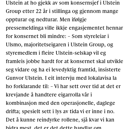
Ulstein at ho gjekk av som konsernsjef i Ulstein
Group etter 22 år i stillinga og gjennom mange
oppturar og nedturar. Men ifølgje
pressemeldinga ville ikkje engasjementet hennar
for konsernet bli mindre: – Som styreleiar i
Ulsmo, majoritetseigaren i Ulstein Group, og
styremedlem i fleire Ulstein-selskap vil eg
framleis jobbe hardt for at konsernet skal utvikle
seg vidare og ha ei levedyktig framtid, insisterte
Gunvor Ulstein. I eit intervju med lokalavisa la
ho forklarande til: – Vi har sett over tid at det er
krevjande å handtere eigarrolla vår i
kombinasjon med den operasjonelle, daglege
drifta; spesielt sett i lys av tida vi er inne i no.
Det å kunne reindyrke rollene, sjå kvar vi kan
bidra mest, det er det dette handlar om,