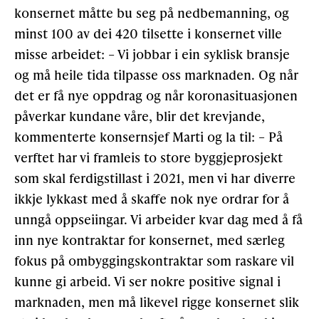
konsernet måtte bu seg på nedbemanning, og
minst 100 av dei 420 tilsette i konsernet ville
misse arbeidet: – Vi jobbar i ein syklisk bransje
og må heile tida tilpasse oss marknaden. Og når
det er få nye oppdrag og når koronasituasjonen
påverkar kundane våre, blir det krevjande,
kommenterte konsernsjef Marti og la til: – På
verftet har vi framleis to store byggjeprosjekt
som skal ferdigstillast i 2021, men vi har diverre
ikkje lykkast med å skaffe nok nye ordrar for å
unngå oppseiingar. Vi arbeider kvar dag med å få
inn nye kontraktar for konsernet, med særleg
fokus på ombyggingskontraktar som raskare vil
kunne gi arbeid. Vi ser nokre positive signal i
marknaden, men må likevel rigge konsernet slik