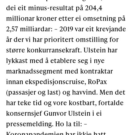
dei eit minus-resultat på 204,4
Støtteannonsørar
millionar kroner etter ei omsetning på
2,57 milliardar: – 2019 var eit krevjande
OM ULSTEIN HISTORIELAG
år der vi har prioritert omstilling for
større konkurransekraft. Ulstein har
Kontakt oss
lykkast med å etablere seg i nye
Om oss
marknadssegment med kontraktar
Levd liv
innan ekspedisjonscruise, RoPax
Podkast
(passasjer og last) og havvind. Men det
har teke tid og vore kostbart, fortalde
FÅ TILGONG
konsernsjef Gunvor Ulstein i ei
pressemelding. Ho la til: –
BLI MEDLEM
Koronapandemien har ikkje hatt