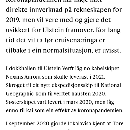
direkte innverknad på rekneskapen for
Gløymt passord
Allereie medlem?
Logg inn
2019, men vil vere med og gjere det
usikkert for Ulstein framover. Kor lang
tid det vil ta før cruisenæringa er
tilbake i ein normalsituasjon, er uvisst.
I dokkhallen til Ulstein Verft låg no kabelskipet
Nexans Aurora som skulle leverast i 2021.
Skroget til eit nytt ekspedisjonsskip til National
Geographic kom til verftet hausten 2020.
Søsterskipet vart levert i mars 2020, men låg
enno til kai som ein effekt av koronapandemien.
I september 2020 gjorde lokalavisa kjent at Tore