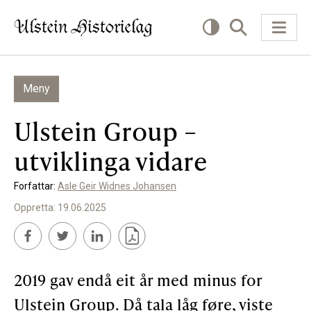
Meny
KVA VIL DU LESE OM?
Ulstein Group –
Kultur
utviklinga vidare
Næring
Forfattar:
Asle Geir Widnes Johansen
Offentlig
Oppretta: 19.06.2025
Personar
SLIK KAN DU BIDRA
2019 gav endå eit år med minus for
Ulstein Group. Då tala låg føre, viste
Bidra til lokalhistorie