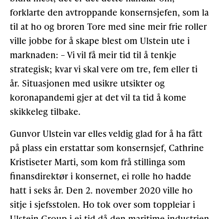
forklarte den avtroppande konsernsjefen, som la
til at ho og broren Tore med sine meir frie roller
ville jobbe for å skape blest om Ulstein ute i
marknaden: – Vi vil få meir tid til å tenkje
strategisk; kvar vi skal vere om tre, fem eller ti
år. Situasjonen med usikre utsikter og
koronapandemi gjer at det vil ta tid å kome
skikkeleg tilbake.
Gunvor Ulstein var elles veldig glad for å ha fått
på plass ein erstattar som konsernsjef, Cathrine
Kristiseter Marti, som kom frå stillinga som
finansdirektør i konsernet, ei rolle ho hadde
hatt i seks år. Den 2. november 2020 ville ho
sitje i sjefsstolen. Ho tok over som toppleiar i
Ulstein Group i ei tid då den maritime industrien