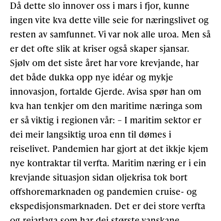
Då dette slo innover oss i mars i fjor, kunne
ingen vite kva dette ville seie for næringslivet og
resten av samfunnet. Vi var nok alle uroa. Men så
er det ofte slik at kriser også skaper sjansar.
Sjølv om det siste året har vore krevjande, har
det både dukka opp nye idéar og mykje
innovasjon, fortalde Gjerde. Avisa spør han om
kva han tenkjer om den maritime næringa som
er så viktig i regionen vår: – I maritim sektor er
dei meir langsiktig uroa enn til dømes i
reiselivet. Pandemien har gjort at det ikkje kjem
nye kontraktar til verfta. Maritim næring er i ein
krevjande situasjon sidan oljekrisa tok bort
offshoremarknaden og pandemien cruise- og
ekspedisjonsmarknaden. Det er dei store verfta
og reiarlaga som har dei største vanskane,