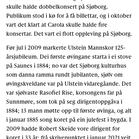
skulle halde dobbelkonsert på Sjøborg.
Publikum stod i kø for å få billettar, og i oktober
vart det klart at Carola skulle halde fire
konsertar. Det vart ei flott oppleving på Sjøborg.
Før jul i 2009 markerte Ulstein Mannskor 125-
årsjubileum. Dei første øvingane starta i ei stove
på Saunes i 1884; no var det Sjøborg kulturhus
som danna ramma rundt jubilanten, sjølv om
øvingskveldane var på Ulstein vidaregåande. Det
var sjølvaste Rasofiel Rise, korsongens far på
Sunnmøre, som tok på seg dirigentoppgåva i
1884; 13 mann møtte opp til første øvinga, og alt
i januar 1885 song koret på ein julefest i bygda. I
2009 hadde Robert Skeide vore dirigent for
koret i 33 år; frå skrivepunktet i januar 2021 veit