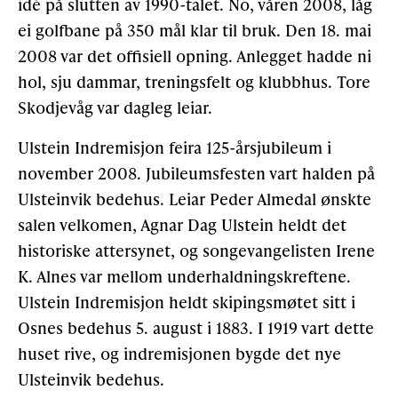
idé på slutten av 1990-talet. No, våren 2008, låg
ei golfbane på 350 mål klar til bruk. Den 18. mai
2008 var det offisiell opning. Anlegget hadde ni
hol, sju dammar, treningsfelt og klubbhus. Tore
Skodjevåg var dagleg leiar.
Ulstein Indremisjon feira 125-årsjubileum i
november 2008. Jubileumsfesten vart halden på
Ulsteinvik bedehus. Leiar Peder Almedal ønskte
salen velkomen, Agnar Dag Ulstein heldt det
historiske attersynet, og songevangelisten Irene
K. Alnes var mellom underhaldningskreftene.
Ulstein Indremisjon heldt skipingsmøtet sitt i
Osnes bedehus 5. august i 1883. I 1919 vart dette
huset rive, og indremisjonen bygde det nye
Ulsteinvik bedehus.