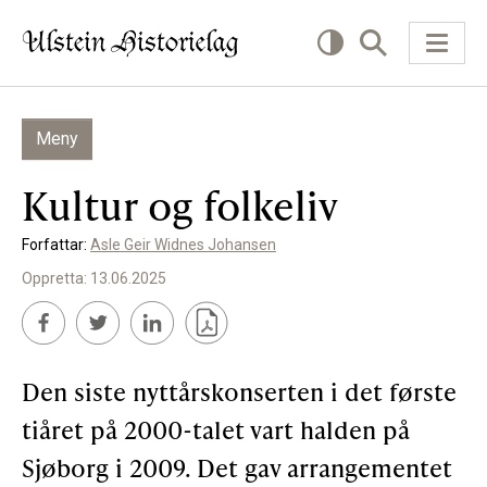
Meny
KVA VIL DU LESE OM?
Kultur og folkeliv
Kultur
Forfattar:
Asle Geir Widnes Johansen
Næring
Oppretta: 13.06.2025
Offentlig
Personar
Den siste nyttårskonserten i det første
SLIK KAN DU BIDRA
tiåret på 2000-talet vart halden på
Sjøborg i 2009. Det gav arrangementet
Bidra til lokalhistorie