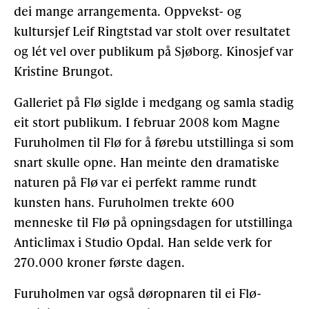
dei mange arrangementa. Oppvekst- og
kultursjef Leif Ringtstad var stolt over resultatet
Gløymt passord
Allereie medlem?
Logg inn
og lét vel over publikum på Sjøborg. Kinosjef var
Kristine Brungot.
Galleriet på Flø siglde i medgang og samla stadig
eit stort publikum. I februar 2008 kom Magne
Furuholmen til Flø for å førebu utstillinga si som
snart skulle opne. Han meinte den dramatiske
naturen på Flø var ei perfekt ramme rundt
kunsten hans. Furuholmen trekte 600
menneske til Flø på opningsdagen for utstillinga
Anticlimax i Studio Opdal. Han selde verk for
270.000 kroner første dagen.
Furuholmen var også døropnaren til ei Flø-