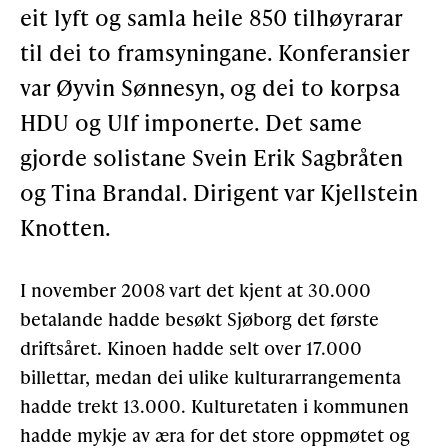
eit lyft og samla heile 850 tilhøyrarar
Støtteannonsørar
til dei to framsyningane. Konferansier
var Øyvin Sønnesyn, og dei to korpsa
OM ULSTEIN HISTORIELAG
HDU og Ulf imponerte. Det same
gjorde solistane Svein Erik Sagbråten
Kontakt oss
og Tina Brandal. Dirigent var Kjellstein
Om oss
Knotten.
Levd liv
Podkast
I november 2008 vart det kjent at 30.000
betalande hadde besøkt Sjøborg det første
driftsåret. Kinoen hadde selt over 17.000
FÅ TILGONG
billettar, medan dei ulike kulturarrangementa
hadde trekt 13.000. Kulturetaten i kommunen
hadde mykje av æra for det store oppmøtet og
BLI MEDLEM