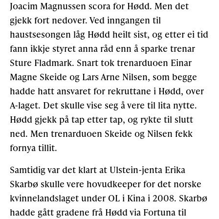
Joacim Magnussen scora for Hødd. Men det
gjekk fort nedover. Ved inngangen til
haustsesongen låg Hødd heilt sist, og etter ei tid
fann ikkje styret anna råd enn å sparke trenar
Sture Fladmark. Snart tok trenarduoen Einar
Magne Skeide og Lars Arne Nilsen, som begge
hadde hatt ansvaret for rekruttane i Hødd, over
A-laget. Det skulle vise seg å vere til lita nytte.
Hødd gjekk på tap etter tap, og rykte til slutt
ned. Men trenarduoen Skeide og Nilsen fekk
fornya tillit.
Samtidig var det klart at Ulstein-jenta Erika
Skarbø skulle vere hovudkeeper for det norske
kvinnelandslaget under OL i Kina i 2008. Skarbø
hadde gått gradene frå Hødd via Fortuna til