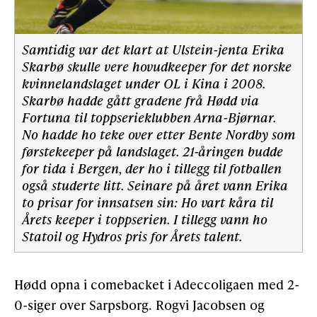
Samtidig var det klart at Ulstein-jenta Erika
Skarbø skulle vere hovudkeeper for det norske
kvinnelandslaget under OL i Kina i 2008.
Skarbø hadde gått gradene frå Hødd via
Fortuna til toppserieklubben Arna-Bjørnar.
No hadde ho teke over etter Bente Nordby som
førstekeeper på landslaget. 21-åringen budde
for tida i Bergen, der ho i tillegg til fotballen
også studerte litt. Seinare på året vann Erika
to prisar for innsatsen sin: Ho vart kåra til
Årets keeper i toppserien. I tillegg vann ho
Statoil og Hydros pris for Årets talent.
Hødd opna i comebacket i Adeccoligaen med 2-
0-siger over Sarpsborg. Rogvi Jacobsen og