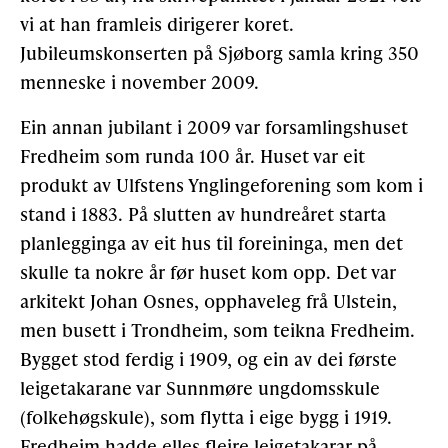
vi at han framleis dirigerer koret.
Jubileumskonserten på Sjøborg samla kring 350
menneske i november 2009.
Ein annan jubilant i 2009 var forsamlingshuset
Fredheim som runda 100 år. Huset var eit
produkt av Ulfstens Ynglingeforening som kom i
stand i 1883. På slutten av hundreåret starta
planlegginga av eit hus til foreininga, men det
skulle ta nokre år før huset kom opp. Det var
arkitekt Johan Osnes, opphaveleg frå Ulstein,
men busett i Trondheim, som teikna Fredheim.
Bygget stod ferdig i 1909, og ein av dei første
leigetakarane var Sunnmøre ungdomsskule
(folkehøgskule), som flytta i eige bygg i 1919.
Fredheim hadde elles fleire leigetakarar på