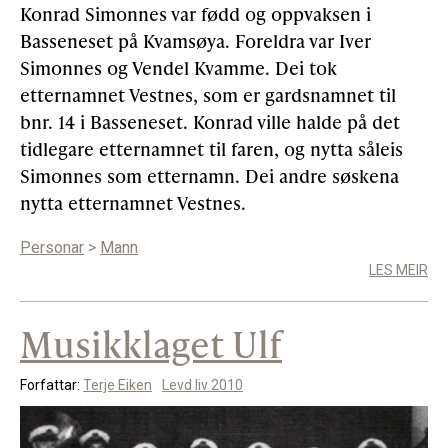
Konrad Simonnes var fødd og oppvaksen i
Basseneset på Kvamsøya. Foreldra var Iver
Simonnes og Vendel Kvamme. Dei tok
etternamnet Vestnes, som er gardsnamnet til
bnr. 14 i Basseneset. Konrad ville halde på det
tidlegare etternamnet til faren, og nytta såleis
Simonnes som etternamn. Dei andre søskena
nytta etternamnet Vestnes.
Personar
>
Mann
LES MEIR
Musikklaget Ulf
Forfattar:
Terje Eiken
Levd liv 2010