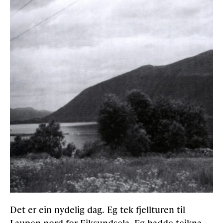
Det er ein nydelig dag. Eg tek fjellturen til
Laupen nord for Eiksundsela. Eg hadde teikna