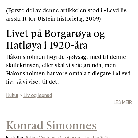
(Første del av denne artikkelen stod i «Levd liv,
årsskrift for Ulstein historielag 2009)
Livet på Borgarøya og
Hatløya i 1920-åra
Håkonsholmen høyrde sjølvsagt med til denne
skulekrinsen, eller skal vi seie grenda, men
Håkonsholmen har vore omtala tidlegare i «Levd
liv» så vi viser til det.
Kultur
>
Liv og lagnad
LES MEIR
Konrad Simonnes
Forfattar:
Arthur Vestnes
Ove Bjerkan
Levd liv 2010