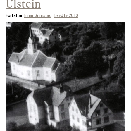
Ulstein
Forfattar:
Einar Grimstad
Levd liv 2010