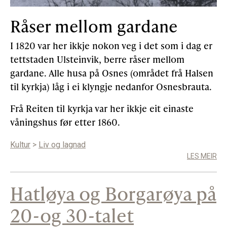
Råser mellom gardane
I 1820 var her ikkje nokon veg i det som i dag er
tettstaden Ulsteinvik, berre råser mellom
gardane. Alle husa på Osnes (området frå Halsen
til kyrkja) låg i ei klyngje nedanfor Osnesbrauta.
Frå Reiten til kyrkja var her ikkje eit einaste
våningshus før etter 1860.
Kultur
>
Liv og lagnad
LES MEIR
Hatløya og Borgarøya på
20-og 30-talet