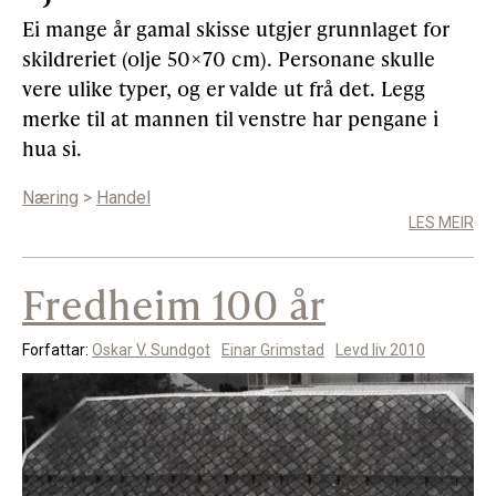
Ei mange år gamal skisse utgjer grunnlaget for
skildreriet (olje 50×70 cm). Personane skulle
vere ulike typer, og er valde ut frå det. Legg
merke til at mannen til venstre har pengane i
hua si.
Næring
>
Handel
LES MEIR
Fredheim 100 år
Forfattar:
Oskar V. Sundgot
Einar Grimstad
Levd liv 2010