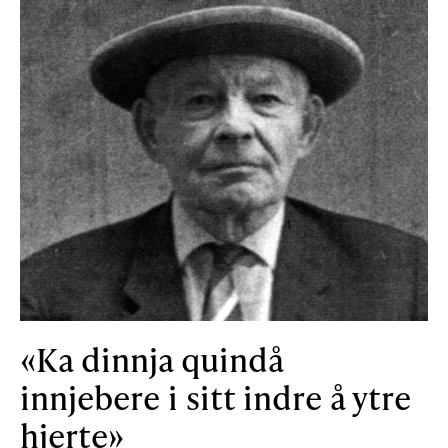
«Ka dinnja quindå
innjebere i sitt indre å ytre
hjerte»