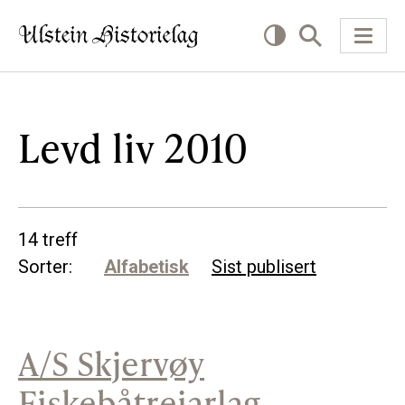
KVA VIL DU LESE OM?
Levd liv 2010
Kultur
Næring
14 treff
Offentlig
Sorter:
Alfabetisk
Sist publisert
Personar
A/S Skjervøy
SLIK KAN DU BIDRA
Fiskebåtreiarlag
Bidra til lokalhistorie