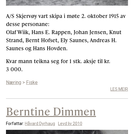
A/S Skjervøy vart skipa i møte 2. oktober 1915 av
Gløymt passord
Allereie medlem?
Logg inn
desse personane:
Olaf Wiik, Hans E. Rappen, Johan Jensen, Knut
Strand, Bernt Hofset, Ely Saunes, Andreas H.
Saunes og Hans Hovden.
Kvar mann teikna seg for 1 stk. aksje til kr.
3 000.
Næring
>
Fiske
LES MEIR
Berntine Dimmen
Forfattar:
Håvard Dyrhaug
Levd liv 2010