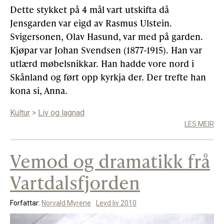
Dette stykket på 4 mål vart utskifta då
Jensgarden var eigd av Rasmus Ulstein.
Svigersonen, Olav Hasund, var med på garden.
Kjøpar var Johan Svendsen (1877-1915). Han var
utlærd møbelsnikkar. Han hadde vore nord i
Skånland og ført opp kyrkja der. Der trefte han
kona si, Anna.
Kultur
>
Liv og lagnad
LES MEIR
Vemod og dramatikk frå
Vartdalsfjorden
Forfattar:
Norvald Myrene
Levd liv 2010