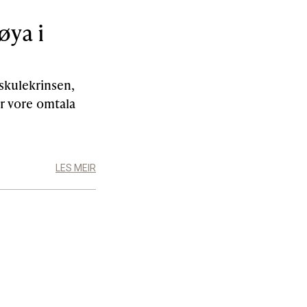
øya i
skulekrinsen,
r vore omtala
LES MEIR