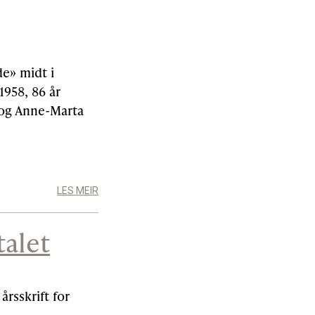
e» midt i
1958, 86 år
 og Anne-Marta
LES MEIR
talet
årsskrift for