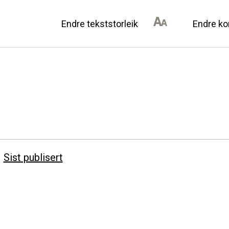
Endre tekststorleik
Endre ko
AN DU BIDRA
OM ULSTEIN HISTOR
il lokalhistorie
Kontakt oss
annonsørar
Om oss
Sist publisert
Levd liv
Podkast