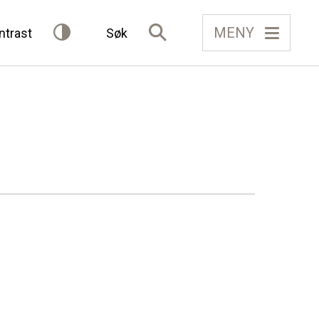
MENY
ntrast
Søk
IELAG
FÅ TILGONG
BLI MEDLEM
Gløymt passord
Allereie medlem?
Logg inn