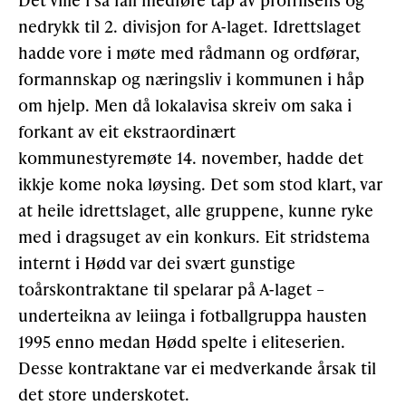
nedrykk til 2. divisjon for A-laget. Idrettslaget
hadde vore i møte med rådmann og ordførar,
formannskap og næringsliv i kommunen i håp
om hjelp. Men då lokalavisa skreiv om saka i
forkant av eit ekstraordinært
kommunestyremøte 14. november, hadde det
ikkje kome noka løysing. Det som stod klart, var
at heile idrettslaget, alle gruppene, kunne ryke
med i dragsuget av ein konkurs. Eit stridstema
internt i Hødd var dei svært gunstige
toårskontraktane til spelarar på A-laget –
underteikna av leiinga i fotballgruppa hausten
1995 enno medan Hødd spelte i eliteserien.
Desse kontraktane var ei medverkande årsak til
det store underskotet.