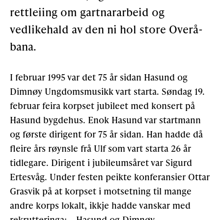
rettleiing om gartnararbeid og
Gløymt passord
Allereie medlem?
Logg inn
vedlikehald av den ni hol store Overå-
bana.
I februar 1995 var det 75 år sidan Hasund og
Dimnøy Ungdomsmusikk vart starta. Søndag 19.
februar feira korpset jubileet med konsert på
Hasund bygdehus. Enok Hasund var startmann
og første dirigent for 75 år sidan. Han hadde då
fleire års røynsle frå Ulf som vart starta 26 år
tidlegare. Dirigent i jubileumsåret var Sigurd
Ertesvåg. Under festen peikte konferansier Ottar
Grasvik på at korpset i motsetning til mange
andre korps lokalt, ikkje hadde vanskar med
rekrutteringa: – Hasund og Dimnøy