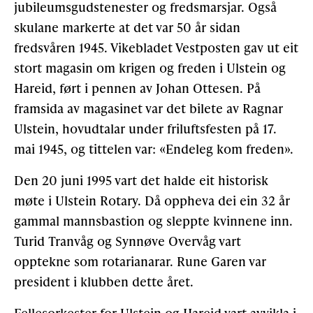
jubileumsgudstenester og fredsmarsjar. Også
skulane markerte at det var 50 år sidan
fredsvåren 1945. Vikebladet Vestposten gav ut eit
stort magasin om krigen og freden i Ulstein og
Hareid, ført i pennen av Johan Ottesen. På
framsida av magasinet var det bilete av Ragnar
Ulstein, hovudtalar under friluftsfesten på 17.
mai 1945, og tittelen var: «Endeleg kom freden».
Den 20 juni 1995 vart det halde eit historisk
møte i Ulstein Rotary. Då oppheva dei ein 32 år
gammal mannsbastion og sleppte kvinnene inn.
Turid Tranvåg og Synnøve Overvåg vart
opptekne som rotarianarar. Rune Garen var
president i klubben dette året.
Fellesorkester for Ulstein og Hareid vart avvikla i