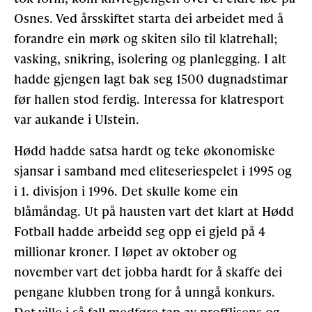
Osnes. Ved årsskiftet starta dei arbeidet med å
forandre ein mørk og skiten silo til klatrehall;
vasking, snikring, isolering og planlegging. I alt
hadde gjengen lagt bak seg 1500 dugnadstimar
før hallen stod ferdig. Interessa for klatresport
var aukande i Ulstein.
Hødd hadde satsa hardt og teke økonomiske
sjansar i samband med eliteseriespelet i 1995 og
i 1. divisjon i 1996. Det skulle kome ein
blåmåndag. Ut på hausten vart det klart at Hødd
Fotball hadde arbeidd seg opp ei gjeld på 4
millionar kroner. I løpet av oktober og
november vart det jobba hardt for å skaffe dei
pengane klubben trong for å unngå konkurs.
Det ville i så fall medføre tap av profflisens og