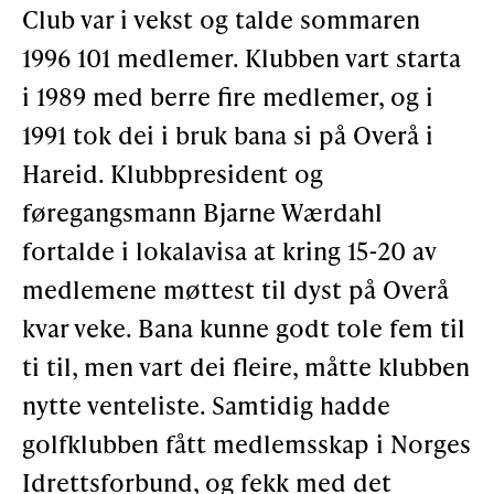
Club var i vekst og talde sommaren
Støtteannonsørar
1996 101 medlemer. Klubben vart starta
i 1989 med berre fire medlemer, og i
OM ULSTEIN HISTORIELAG
1991 tok dei i bruk bana si på Overå i
Hareid. Klubbpresident og
Kontakt oss
føregangsmann Bjarne Wærdahl
Om oss
fortalde i lokalavisa at kring 15-20 av
Levd liv
medlemene møttest til dyst på Overå
Podkast
kvar veke. Bana kunne godt tole fem til
ti til, men vart dei fleire, måtte klubben
FÅ TILGONG
nytte venteliste. Samtidig hadde
golfklubben fått medlemsskap i Norges
Idrettsforbund, og fekk med det
BLI MEDLEM