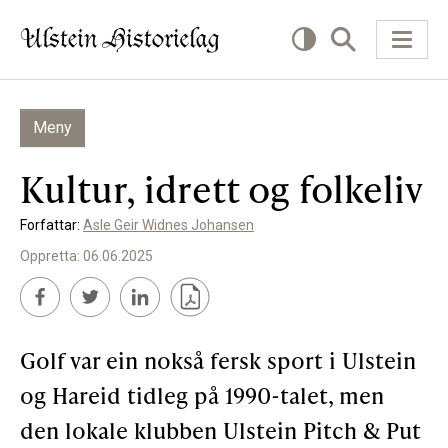
Meny
KVA VIL DU LESE OM?
Kultur, idrett og folkeliv
Kultur
Forfattar:
Asle Geir Widnes Johansen
Næring
Oppretta: 06.06.2025
Offentlig
Personar
Golf var ein nokså fersk sport i Ulstein
SLIK KAN DU BIDRA
og Hareid tidleg på 1990-talet, men
den lokale klubben Ulstein Pitch & Put
Bidra til lokalhistorie