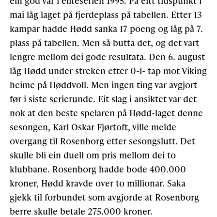
ein god vår i eliteserien 1995. På eitt tidspunkt i
mai låg laget på fjerdeplass på tabellen. Etter 13
kampar hadde Hødd sanka 17 poeng og låg på 7.
plass på tabellen. Men så butta det, og det vart
lengre mellom dei gode resultata. Den 6. august
låg Hødd under streken etter 0-1- tap mot Viking
heime på Høddvoll. Men ingen ting var avgjort
før i siste serierunde. Eit slag i ansiktet var det
nok at den beste spelaren på Hødd-laget denne
sesongen, Karl Oskar Fjørtoft, ville melde
overgang til Rosenborg etter sesongslutt. Det
skulle bli ein duell om pris mellom dei to
klubbane. Rosenborg hadde bode 400.000
kroner, Hødd kravde over to millionar. Saka
gjekk til forbundet som avgjorde at Rosenborg
berre skulle betale 275.000 kroner.