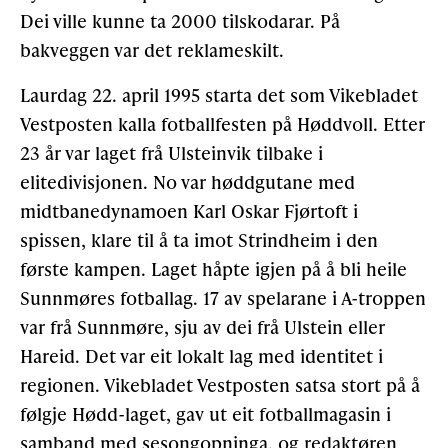
Dei ville kunne ta 2000 tilskodarar. På
bakveggen var det reklameskilt.
Laurdag 22. april 1995 starta det som Vikebladet
Vestposten kalla fotballfesten på Høddvoll. Etter
23 år var laget frå Ulsteinvik tilbake i
elitedivisjonen. No var høddgutane med
midtbanedynamoen Karl Oskar Fjørtoft i
spissen, klare til å ta imot Strindheim i den
første kampen. Laget håpte igjen på å bli heile
Sunnmøres fotballag. 17 av spelarane i A-troppen
var frå Sunnmøre, sju av dei frå Ulstein eller
Hareid. Det var eit lokalt lag med identitet i
regionen. Vikebladet Vestposten satsa stort på å
følgje Hødd-laget, gav ut eit fotballmagasin i
samband med sesongopninga, og redaktøren