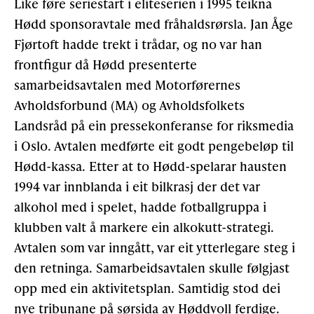
Like føre seriestart i eliteserien i 1995 teikna
Hødd sponsoravtale med fråhaldsrørsla. Jan Åge
Fjørtoft hadde trekt i trådar, og no var han
frontfigur då Hødd presenterte
samarbeidsavtalen med Motorførernes
Avholdsforbund (MA) og Avholdsfolkets
Landsråd på ein pressekonferanse for riksmedia
i Oslo. Avtalen medførte eit godt pengebeløp til
Hødd-kassa. Etter at to Hødd-spelarar hausten
1994 var innblanda i eit bilkrasj der det var
alkohol med i spelet, hadde fotballgruppa i
klubben valt å markere ein alkokutt-strategi.
Avtalen som var inngått, var eit ytterlegare steg i
den retninga. Samarbeidsavtalen skulle følgjast
opp med ein aktivitetsplan. Samtidig stod dei
nye tribunane på sørsida av Høddvoll ferdige.