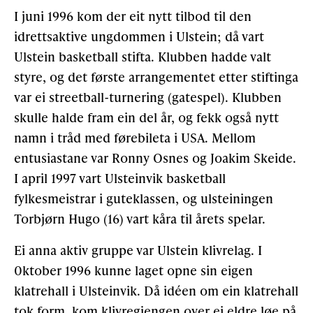
I juni 1996 kom der eit nytt tilbod til den
idrettsaktive ungdommen i Ulstein; då vart
Ulstein basketball stifta. Klubben hadde valt
styre, og det første arrangementet etter stiftinga
var ei streetball-turnering (gatespel). Klubben
skulle halde fram ein del år, og fekk også nytt
namn i tråd med førebileta i USA. Mellom
entusiastane var Ronny Osnes og Joakim Skeide.
I april 1997 vart Ulsteinvik basketball
fylkesmeistrar i guteklassen, og ulsteiningen
Torbjørn Hugo (16) vart kåra til årets spelar.
Ei anna aktiv gruppe var Ulstein klivrelag. I
0ktober 1996 kunne laget opne sin eigen
klatrehall i Ulsteinvik. Då idéen om ein klatrehall
tok form, kom klivregjengen over ei eldre løe på