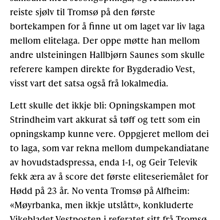
reiste sjølv til Tromsø på den første
bortekampen for å finne ut om laget var liv laga
mellom elitelaga. Der oppe møtte han mellom
andre ulsteiningen Hallbjørn Saunes som skulle
referere kampen direkte for Bygderadio Vest,
visst vart det satsa også frå lokalmedia.
Lett skulle det ikkje bli: Opningskampen mot
Strindheim vart akkurat så tøff og tett som ein
opningskamp kunne vere. Oppgjeret mellom dei
to laga, som var rekna mellom dumpekandiatane
av hovudstadspressa, enda 1-1, og Geir Televik
fekk æra av å score det første eliteseriemålet for
Hødd på 23 år. No venta Tromsø på Alfheim:
«Møyrbanka, men ikkje utslått», konkluderte
Vikebladet Vestposten i referatet sitt frå Tromsø.