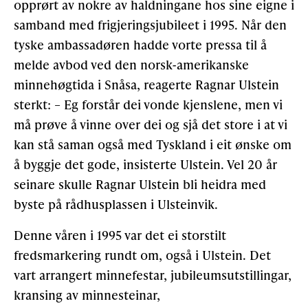
opprørt av nokre av haldningane hos sine eigne i
samband med frigjeringsjubileet i 1995. Når den
tyske ambassadøren hadde vorte pressa til å
melde avbod ved den norsk-amerikanske
minnehøgtida i Snåsa, reagerte Ragnar Ulstein
sterkt: – Eg forstår dei vonde kjenslene, men vi
må prøve å vinne over dei og sjå det store i at vi
kan stå saman også med Tyskland i eit ønske om
å byggje det gode, insisterte Ulstein. Vel 20 år
seinare skulle Ragnar Ulstein bli heidra med
byste på rådhusplassen i Ulsteinvik.
Denne våren i 1995 var det ei storstilt
fredsmarkering rundt om, også i Ulstein. Det
vart arrangert minnefestar, jubileumsutstillingar,
kransing av minnesteinar,