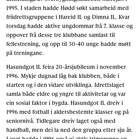
1995. I staden hadde Hødd søkt samarbeid med
friidrettsgruppene i Hareid IL og Dimna IL. Kvar
torsdag hadde aktive ungdommar frå 7. klasse og
oppover frå desse tre klubbane samlast til
fellestrening, og opp til 30-40 unge hadde møtt
på treningane.
Hasundgot IL feira 20-årsjubileum i november
1996. Mykje dugnad låg bak klubben, både i
starten og i den vidare utviklinga. Idrettslaget
samla både eldre og yngre til aktivitetar og var
ein sosial faktor i bygda. Hasundgot IL dreiv i
1996 med fotball i aldersbestemte klasser og på
seniornivå. Tidlegare dreiv laget også med
handball, men dei la ned den gruppa etter sju år.
Laget hadde i 1996 også ei aktiv trimgruppe og