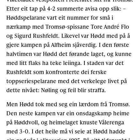
Etter eit tap på 4-2 summerte avisa opp slik: –
Høddspelarane vart eit nummer for små i
nærkamp med Tromsø-spissane Tore André Flo
og Sigurd Rushfeldt. Likevel var Hødd med på å
gjere kampen på Alfheim sjåverdig. I den første
halvtimen var Hødd det førande laget, og kunne
med litt flaks ha teke leiinga. I staden var det
Rushfeldt som konfronterte dei ferske
toppseriespelarane med det verkelege livet på
dette nivået: Nøling og feil blir straffa.
Men Hødd tok med seg ein lærdom frå Tromsø.
Den neste kampen var ein onsdagskamp heime
på Høddvoll, og heimelaget knuste Vålerenga
med 3-0. I det heile må vi seie at Hødd hadde