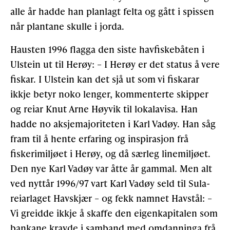
alle år hadde han planlagt felta og gått i spissen
når plantane skulle i jorda.
Hausten 1996 flagga den siste havfiskebåten i
Ulstein ut til Herøy: – I Herøy er det status å vere
fiskar. I Ulstein kan det sjå ut som vi fiskarar
ikkje betyr noko lenger, kommenterte skipper
og reiar Knut Arne Høyvik til lokalavisa. Han
hadde no aksjemajoriteten i Karl Vadøy. Han såg
fram til å hente erfaring og inspirasjon frå
fiskerimiljøet i Herøy, og då særleg linemiljøet.
Den nye Karl Vadøy var åtte år gammal. Men alt
ved nyttår 1996/97 vart Karl Vadøy seld til Sula-
reiarlaget Havskjær – og fekk namnet Havstål: –
Vi greidde ikkje å skaffe den eigenkapitalen som
bankane kravde i samband med omdanninga frå