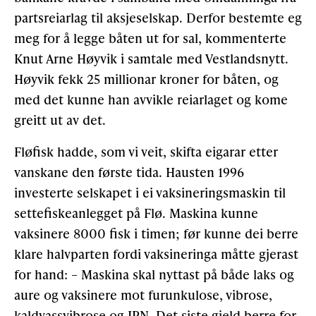
partsreiarlag til aksjeselskap. Derfor bestemte eg
meg for å legge båten ut for sal, kommenterte
Knut Arne Høyvik i samtale med Vestlandsnytt.
Høyvik fekk 25 millionar kroner for båten, og
med det kunne han avvikle reiarlaget og kome
greitt ut av det.
Fløfisk hadde, som vi veit, skifta eigarar etter
vanskane den første tida. Hausten 1996
investerte selskapet i ei vaksineringsmaskin til
settefiskeanlegget på Flø. Maskina kunne
vaksinere 8000 fisk i timen; før kunne dei berre
klare halvparten fordi vaksineringa måtte gjerast
for hand: – Maskina skal nyttast på både laks og
aure og vaksinere mot furunkulose, vibrose,
kaldvassvibrose og IPN. Det siste gjeld berre for