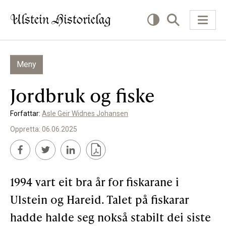
Meny
KVA VIL DU LESE OM?
Jordbruk og fiske
Kultur
Forfattar:
Asle Geir Widnes Johansen
Næring
Oppretta: 06.06.2025
Offentlig
Personar
1994 vart eit bra år for fiskarane i
SLIK KAN DU BIDRA
Ulstein og Hareid. Talet på fiskarar
hadde halde seg nokså stabilt dei siste
Bidra til lokalhistorie