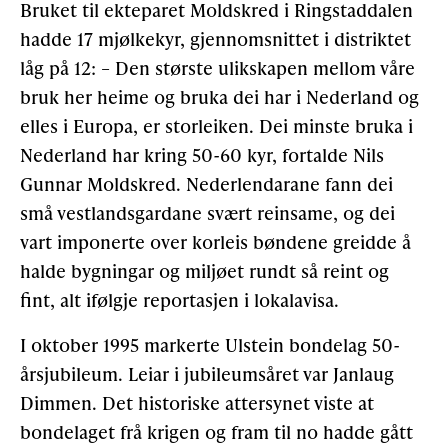
Bruket til ekteparet Moldskred i Ringstaddalen
hadde 17 mjølkekyr, gjennomsnittet i distriktet
Gløymt passord
Allereie medlem?
Logg inn
låg på 12: – Den største ulikskapen mellom våre
bruk her heime og bruka dei har i Nederland og
elles i Europa, er storleiken. Dei minste bruka i
Nederland har kring 50-60 kyr, fortalde Nils
Gunnar Moldskred. Nederlendarane fann dei
små vestlandsgardane svært reinsame, og dei
vart imponerte over korleis bøndene greidde å
halde bygningar og miljøet rundt så reint og
fint, alt ifølgje reportasjen i lokalavisa.
I oktober 1995 markerte Ulstein bondelag 50-
årsjubileum. Leiar i jubileumsåret var Janlaug
Dimmen. Det historiske attersynet viste at
bondelaget frå krigen og fram til no hadde gått