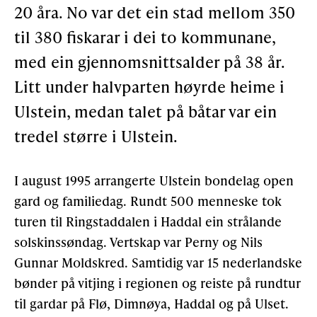
20 åra. No var det ein stad mellom 350
Støtteannonsørar
til 380 fiskarar i dei to kommunane,
med ein gjennomsnittsalder på 38 år.
OM ULSTEIN HISTORIELAG
Litt under halvparten høyrde heime i
Ulstein, medan talet på båtar var ein
Kontakt oss
tredel større i Ulstein.
Om oss
Levd liv
I august 1995 arrangerte Ulstein bondelag open
Podkast
gard og familiedag. Rundt 500 menneske tok
turen til Ringstaddalen i Haddal ein strålande
solskinssøndag. Vertskap var Perny og Nils
FÅ TILGONG
Gunnar Moldskred. Samtidig var 15 nederlandske
bønder på vitjing i regionen og reiste på rundtur
til gardar på Flø, Dimnøya, Haddal og på Ulset.
BLI MEDLEM