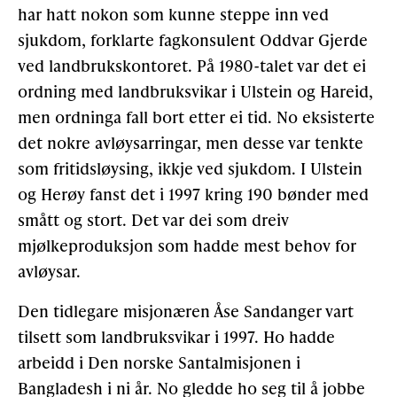
har hatt nokon som kunne steppe inn ved
sjukdom, forklarte fagkonsulent Oddvar Gjerde
ved landbrukskontoret. På 1980-talet var det ei
ordning med landbruksvikar i Ulstein og Hareid,
men ordninga fall bort etter ei tid. No eksisterte
det nokre avløysarringar, men desse var tenkte
som fritidsløysing, ikkje ved sjukdom. I Ulstein
og Herøy fanst det i 1997 kring 190 bønder med
smått og stort. Det var dei som dreiv
mjølkeproduksjon som hadde mest behov for
avløysar.
Den tidlegare misjonæren Åse Sandanger vart
tilsett som landbruksvikar i 1997. Ho hadde
arbeidd i Den norske Santalmisjonen i
Bangladesh i ni år. No gledde ho seg til å jobbe