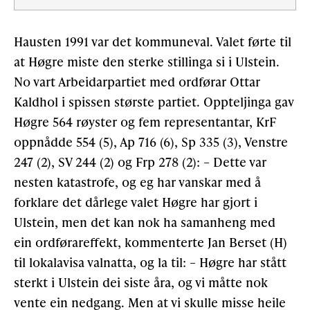
Hausten 1991 var det kommuneval. Valet førte til
at Høgre miste den sterke stillinga si i Ulstein.
No vart Arbeidarpartiet med ordførar Ottar
Kaldhol i spissen største partiet. Oppteljinga gav
Høgre 564 røyster og fem representantar, KrF
oppnådde 554 (5), Ap 716 (6), Sp 335 (3), Venstre
247 (2), SV 244 (2) og Frp 278 (2): – Dette var
nesten katastrofe, og eg har vanskar med å
forklare det dårlege valet Høgre har gjort i
Ulstein, men det kan nok ha samanheng med
ein ordførareffekt, kommenterte Jan Berset (H)
til lokalavisa valnatta, og la til: – Høgre har stått
sterkt i Ulstein dei siste åra, og vi måtte nok
vente ein nedgang. Men at vi skulle misse heile