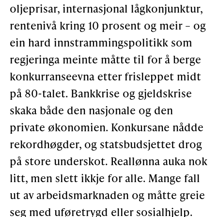
oljeprisar, internasjonal lågkonjunktur,
Støtteannonsørar
rentenivå kring 10 prosent og meir – og
ein hard innstrammingspolitikk som
OM ULSTEIN HISTORIELAG
regjeringa meinte måtte til for å berge
konkurranseevna etter frisleppet midt
Kontakt oss
på 80-talet. Bankkrise og gjeldskrise
Om oss
skaka både den nasjonale og den
Levd liv
private økonomien. Konkursane nådde
Podkast
rekordhøgder, og statsbudsjettet drog
på store underskot. Reallønna auka nok
FÅ TILGONG
litt, men slett ikkje for alle. Mange fall
ut av arbeidsmarknaden og måtte greie
seg med uføretrygd eller sosialhjelp.
BLI MEDLEM