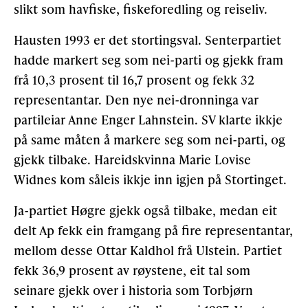
slikt som havfiske, fiskeforedling og reiseliv.
Hausten 1993 er det stortingsval. Senterpartiet
hadde markert seg som nei-parti og gjekk fram
frå 10,3 prosent til 16,7 prosent og fekk 32
representantar. Den nye nei-dronninga var
partileiar Anne Enger Lahnstein. SV klarte ikkje
på same måten å markere seg som nei-parti, og
gjekk tilbake. Hareidskvinna Marie Lovise
Widnes kom såleis ikkje inn igjen på Stortinget.
Ja-partiet Høgre gjekk også tilbake, medan eit
delt Ap fekk ein framgang på fire representantar,
mellom desse Ottar Kaldhol frå Ulstein. Partiet
fekk 36,9 prosent av røystene, eit tal som
seinare gjekk over i historia som Torbjørn