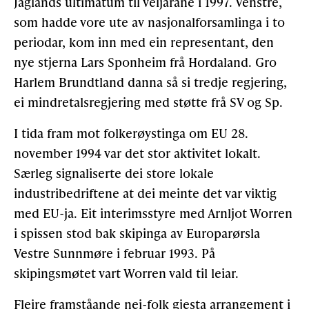
Jaglands ultimatum til veljarane i 1997. Venstre,
som hadde vore ute av nasjonalforsamlinga i to
periodar, kom inn med ein representant, den
nye stjerna Lars Sponheim frå Hordaland. Gro
Harlem Brundtland danna så si tredje regjering,
ei mindretalsregjering med støtte frå SV og Sp.
I tida fram mot folkerøystinga om EU 28.
november 1994 var det stor aktivitet lokalt.
Særleg signaliserte dei store lokale
industribedriftene at dei meinte det var viktig
med EU-ja. Eit interimsstyre med Arnljot Worren
i spissen stod bak skipinga av Europarørsla
Vestre Sunnmøre i februar 1993. På
skipingsmøtet vart Worren vald til leiar.
Fleire framståande nei-folk gjesta arrangement i