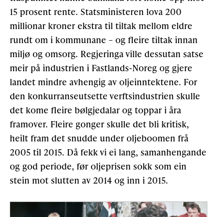
15 prosent rente. Statsministeren lova 200
millionar kroner ekstra til tiltak mellom eldre
rundt om i kommunane – og fleire tiltak innan
miljø og omsorg. Regjeringa ville dessutan satse
meir på industrien i Fastlands-Noreg og gjere
landet mindre avhengig av oljeinntektene. For
den konkurranseutsette verftsindustrien skulle
det kome fleire bølgjedalar og toppar i åra
framover. Fleire gonger skulle det bli kritisk,
heilt fram det snudde under oljeboomen frå
2005 til 2015. Då fekk vi ei lang, samanhengande
og god periode, før oljeprisen sokk som ein
stein mot slutten av 2014 og inn i 2015.