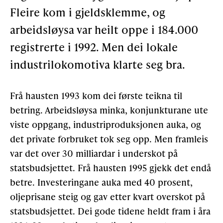
Fleire kom i gjeldsklemme, og
Gløymt passord
Allereie medlem?
Logg inn
arbeidsløysa var heilt oppe i 184.000
registrerte i 1992. Men dei lokale
industrilokomotiva klarte seg bra.
Frå hausten 1993 kom dei første teikna til
betring. Arbeidsløysa minka, konjunkturane ute
viste oppgang, industriproduksjonen auka, og
det private forbruket tok seg opp. Men framleis
var det over 30 milliardar i underskot på
statsbudsjettet. Frå hausten 1995 gjekk det endå
betre. Investeringane auka med 40 prosent,
oljeprisane steig og gav etter kvart overskot på
statsbudsjettet. Dei gode tidene heldt fram i åra