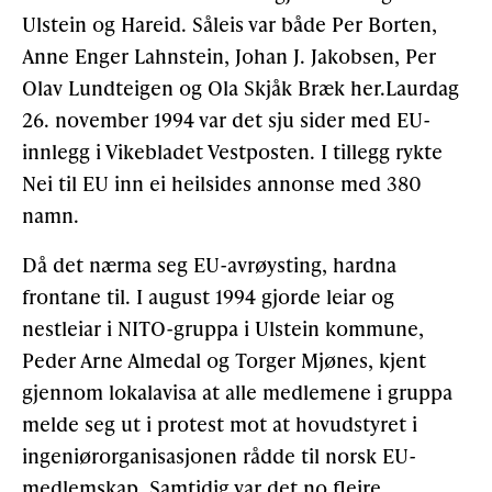
Ulstein og Hareid. Såleis var både Per Borten,
Anne Enger Lahnstein, Johan J. Jakobsen, Per
Olav Lundteigen og Ola Skjåk Bræk her.Laurdag
26. november 1994 var det sju sider med EU-
innlegg i Vikebladet Vestposten. I tillegg rykte
Nei til EU inn ei heilsides annonse med 380
namn.
Då det nærma seg EU-avrøysting, hardna
frontane til. I august 1994 gjorde leiar og
nestleiar i NITO-gruppa i Ulstein kommune,
Peder Arne Almedal og Torger Mjønes, kjent
gjennom lokalavisa at alle medlemene i gruppa
melde seg ut i protest mot at hovudstyret i
ingeniørorganisasjonen rådde til norsk EU-
medlemskap. Samtidig var det no fleire