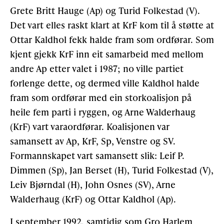
Grete Britt Hauge (Ap) og Turid Folkestad (V).
Det vart elles raskt klart at KrF kom til å støtte at
Ottar Kaldhol fekk halde fram som ordførar. Som
kjent gjekk KrF inn eit samarbeid med mellom
andre Ap etter valet i 1987; no ville partiet
forlenge dette, og dermed ville Kaldhol halde
fram som ordførar med ein storkoalisjon på
heile fem parti i ryggen, og Arne Walderhaug
(KrF) vart varaordførar. Koalisjonen var
samansett av Ap, KrF, Sp, Venstre og SV.
Formannskapet vart samansett slik: Leif P.
Dimmen (Sp), Jan Berset (H), Turid Folkestad (V),
Leiv Bjørndal (H), John Osnes (SV), Arne
Walderhaug (KrF) og Ottar Kaldhol (Ap).
I september 1992, samtidig som Gro Harlem