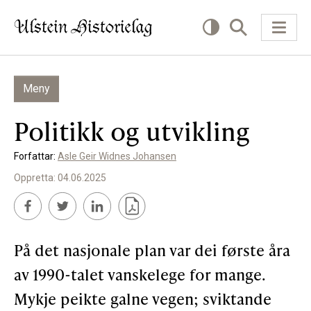
Meny
KVA VIL DU LESE OM?
Politikk og utvikling
Kultur
Forfattar:
Asle Geir Widnes Johansen
Næring
Oppretta: 04.06.2025
Offentlig
Personar
På det nasjonale plan var dei første åra
SLIK KAN DU BIDRA
av 1990-talet vanskelege for mange.
Mykje peikte galne vegen; sviktande
Bidra til lokalhistorie