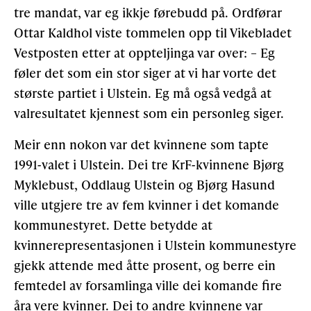
tre mandat, var eg ikkje førebudd på. Ordførar
Ottar Kaldhol viste tommelen opp til Vikebladet
Vestposten etter at oppteljinga var over: – Eg
føler det som ein stor siger at vi har vorte det
største partiet i Ulstein. Eg må også vedgå at
valresultatet kjennest som ein personleg siger.
Meir enn nokon var det kvinnene som tapte
1991-valet i Ulstein. Dei tre KrF-kvinnene Bjørg
Myklebust, Oddlaug Ulstein og Bjørg Hasund
ville utgjere tre av fem kvinner i det komande
kommunestyret. Dette betydde at
kvinnerepresentasjonen i Ulstein kommunestyre
gjekk attende med åtte prosent, og berre ein
femtedel av forsamlinga ville dei komande fire
åra vere kvinner. Dei to andre kvinnene var