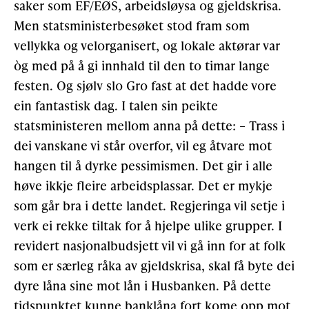
saker som EF/EØS, arbeidsløysa og gjeldskrisa.
Men statsministerbesøket stod fram som
vellykka og velorganisert, og lokale aktørar var
òg med på å gi innhald til den to timar lange
festen. Og sjølv slo Gro fast at det hadde vore
ein fantastisk dag. I talen sin peikte
statsministeren mellom anna på dette: – Trass i
dei vanskane vi står overfor, vil eg åtvare mot
hangen til å dyrke pessimismen. Det gir i alle
høve ikkje fleire arbeidsplassar. Det er mykje
som går bra i dette landet. Regjeringa vil setje i
verk ei rekke tiltak for å hjelpe ulike grupper. I
revidert nasjonalbudsjett vil vi gå inn for at folk
som er særleg råka av gjeldskrisa, skal få byte dei
dyre låna sine mot lån i Husbanken. På dette
tidspunktet kunne banklåna fort kome opp mot