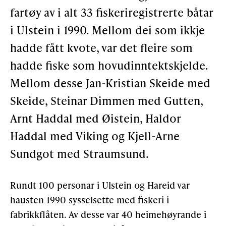
fartøy av i alt 33 fiskeriregistrerte båtar
Gløymt passord
Allereie medlem?
Logg inn
i Ulstein i 1990. Mellom dei som ikkje
hadde fått kvote, var det fleire som
hadde fiske som hovudinntektskjelde.
Mellom desse Jan-Kristian Skeide med
Skeide, Steinar Dimmen med Gutten,
Arnt Haddal med Øistein, Haldor
Haddal med Viking og Kjell-Arne
Sundgot med Straumsund.
Rundt 100 personar i Ulstein og Hareid var
hausten 1990 sysselsette med fiskeri i
fabrikkflåten. Av desse var 40 heimehøyrande i