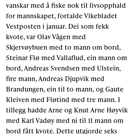
vanskar med å fiske nok til livsopphald
Støtteannonsørar
for mannskapet, fortalde Vikebladet
Vestposten i januar. Dei som fekk
OM ULSTEIN HISTORIELAG
kvote, var Olav Vågen med
Skjervøybuen med to mann om bord,
Kontakt oss
Steinar Flø med Vallaflud, ein mann om
Om oss
bord, Andreas Svendsen med Ulstein,
Levd liv
fire mann, Andreas Djupvik med
Podkast
Brandungen, ein til to mann, og Gaute
Kleiven med Fløtind med tre mann. I
FÅ TILGONG
tillegg hadde Arne og Knut Arne Høyvik
med Karl Vadøy med ni til 11 mann om
bord fått kvote. Dette utgjorde seks
BLI MEDLEM