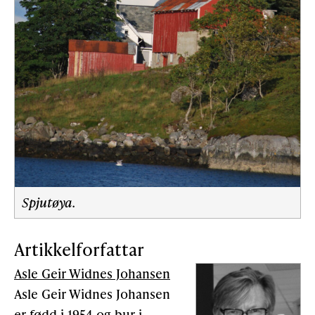
Spjutøya.
Artikkelforfattar
Asle Geir Widnes Johansen
Asle Geir Widnes Johansen
er fødd i 1954 og bur i