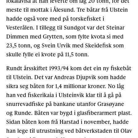
lokalavisa at han leverte om lag 20 tonn, for det
meste til mottak i Ålesund. Tre båtar frå Ulstein
hadde også vore med på torskefisket i
Vesterålen. I tillegg til Sundgot var det Steinar
Dimmen med Grytten, som fylte kvota si med
23,5 tonn, og Svein Urvik med Skeidefisk som
skulle fylle ei kvote på 11,5 tonn.
Rundt årsskiftet 1993/94 kom det ein ny fiskebåt
til Ulstein. Det var Andreas Djupvik som hadde
sikra seg båten for 1,4 millionar kroner. No låg
han ved fiskerikaia i Ulsteinvik klar til å gå på
snurrevadfiske på bankane utanfor Grasøyane
og Runde. Båten var bygd i glasfiberarmert plast.
Sidan båten kom frå Harstad i november, hadde
han lege til utrustning ved båtverkstaden til Olav