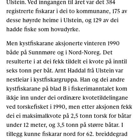
Ulstein. Ved inngangen til året var det 384
registrerte fiskarar i dei to kommunane, 175 av
desse høyrde heime i Ulstein, og 129 av dei
hadde fiske som hovudyrke.
Men kystfiskarane aksjonerte vinteren 1990
både på Sunnmøre og i Nord-Noreg. Det
resulterte i at dei fekk tildelt ei kvote på inntil
seks tonn per båt. Arnt Haddal frå Ulstein var
nestleiar i kystfiskargruppa. Han og dei andre
kystfiskarane på blad B i fiskerimanntalet kom
ikkje inn under dei ordinære kvotetildelingane
ved torskefisket i 1990, men etter aksjonen fekk
dei ei maksimalkvote på 2,5 tonn torsk for båtar
under 12 meter, og 3,5 tonn på større båtar. I
tillegg kunne fiskarar nord for 62. breiddegrad