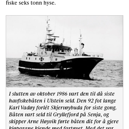
fiske seks tonn hyse.
I slutten av oktober 1986 vart den til då siste
havfiskebåten i Ulstein seld. Den 92 fot lange
Karl Vadøy forlét Skjervøybuda for siste gong.
Båten vart seld til Gryllefjord på Senja, og
skipper Arne Høyvik førte båten dit for å gjere
kjøparane kjende med fartøyet. Med det var