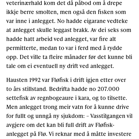
veterinærhald kom det då påbod om å drepe
ikkje berre smolten, men også den fisken som
var inne i anlegget. No hadde eigarane vedteke
at anlegget skulle leggast brakk. Av dei seks som
hadde hatt arbeid ved anlegget, var fire alt
permitterte, medan to var i ferd med å rydde
opp. Det ville ta fleire månader før det kunne bli
tale om ei eventuell ny drift ved anlegget.
Hausten 1992 var Fløfisk i drift igjen etter over
to års stillstand. Bedrifta hadde no 207.000
settefisk av regnbogeaure i kara, og to tilsette.
Men anlegget trong meir vatn for å kunne drive
for fullt og unngå ny sjukdom: – Vasstilgangen vil
avgjere om det kan bli full drift av Fløfisk-
anlegget på Flø. Vi reknar med å måtte investere