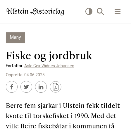
Meny
KVA VIL DU LESE OM?
Fiske og jordbruk
Kultur
Forfattar:
Asle Geir Widnes Johansen
Næring
Oppretta: 04.06.2025
Offentlig
Personar
Berre fem sjarkar i Ulstein fekk tildelt
SLIK KAN DU BIDRA
kvote til torskefisket i 1990. Med det
ville fleire fiskebåtar i kommunen få
Bidra til lokalhistorie