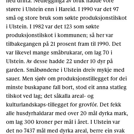
ned drifta. Nedlegginga av bruk hadde vore
større i Ulstein enn i Hareid. I 1990 var det 97
små og store bruk som søkte produksjonstilskot
i Ulstein. I 1982 var det 123 som søkte
produksjonstilskot i kommunen; så her var
tilbakegangen på 21 prosent fram til 1990. Det
var likevel mange småbrukarar, om lag 70 i
Ulstein. Av desse hadde 22 under 10 dyr på
garden. Småbøndene i Ulstein dreiv mykje med
sauer. Men sjølv om produksjonstillegget for dei
minste buskapane fall bort, stod eit anna statleg
tilskot ved lag; det såkalla areal- og
kulturlandskaps-tillegget for grovfór. Det fekk
alle husdyrhaldarar med over 20 mål dyrka mark,
om lag 300 kroner per mål i året. I Ulstein var
det no 7437 mål med dyrka areal, berre ein svak