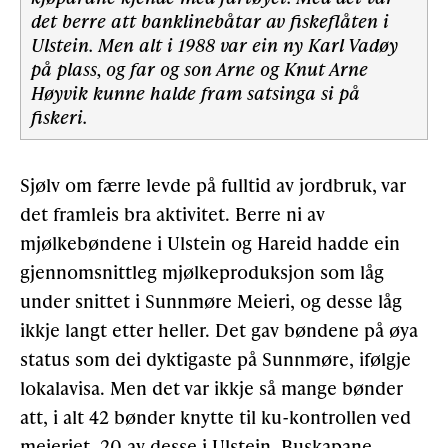
det berre att banklinebåtar av fiskeflåten i
Ulstein. Men alt i 1988 var ein ny Karl Vadøy
på plass, og far og son Arne og Knut Arne
Høyvik kunne halde fram satsinga si på
fiskeri.
Sjølv om færre levde på fulltid av jordbruk, var
det framleis bra aktivitet. Berre ni av
mjølkebøndene i Ulstein og Hareid hadde ein
gjennomsnittleg mjølkeproduksjon som låg
under snittet i Sunnmøre Meieri, og desse låg
ikkje langt etter heller. Det gav bøndene på øya
status som dei dyktigaste på Sunnmøre, ifølgje
lokalavisa. Men det var ikkje så mange bønder
att, i alt 42 bønder knytte til ku-kontrollen ved
meieriet, 20 av desse i Ulstein. Buskapane