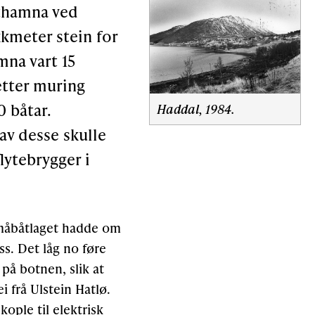
åthamna ved
kmeter stein for
mna vart 15
 etter muring
0 båtar.
Haddal, 1984.
av desse skulle
flytebrygger i
 småbåtlaget hadde om
s. Det låg no føre
på botnen, slik at
i frå Ulstein Hatlø.
ople til elektrisk