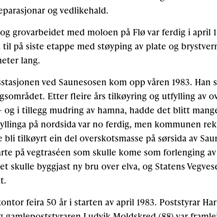
eparasjonar og vedlikehald.
 og grovarbeidet med moloen på Flø var ferdig i april 
 til på siste etappe med støyping av plate og brystvern
eter lang.
stasjonen ved Saunesosen kom opp våren 1983. Han s
ngsområdet. Etter fleire års tilkøyring og utfylling av 
 – og i tillegg mudring av hamna, hadde det blitt mang
 Fyllinga på nordsida var no ferdig, men kommunen rek
e bli tilkøyrt ein del overskotsmasse på sørsida av Sau
starte på vegtraséen som skulle kome som forlenging av
t skulle byggjast ny bru over elva, og Statens Vegvese
t.
ntor feira 50 år i starten av april 1983. Poststyrar H
 og gamlepoststyraren Ludvik Moldskred (88) var framle