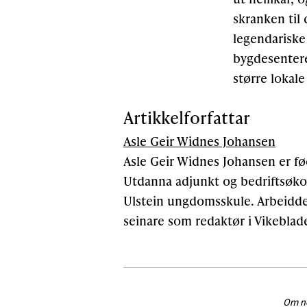
skranken til
legendariske 
bygdesentere
større lokale
Artikkelforfattar
Asle Geir Widnes Johansen
Asle Geir Widnes Johansen er fød
Utdanna adjunkt og bedriftsøkon
Ulstein ungdomsskule. Arbeidde
seinare som redaktør i Vikeblade
Om nok