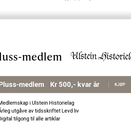
luss-medlem
Pluss-medlem
Kr
500,-
kvar år
KJØP
Medlemskap i Ulstein Historielag
Årleg utgåve av tidsskriftet Levd liv
Digital tilgong til alle artiklar