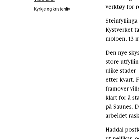
verktøy for r
Kyrkje og kristenliv
Steinfyllinga
Kystverket ta
moloen, 13 m
Den nye skys
store utfylli
ulike stader
etter kvart.
framover vill
klart for å 
på Saunes. De
arbeidet rask
Haddal postko
ut nellikar,