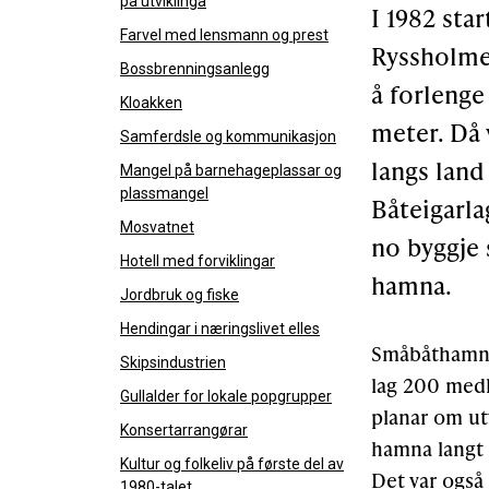
på utviklinga
I 1982 sta
Farvel med lensmann og prest
Ryssholmen
Bossbrenningsanlegg
å forlenge
Kloakken
meter. Då 
Samferdsle og kommunikasjon
langs land 
Mangel på barnehageplassar og
plassmangel
Båteigarla
Mosvatnet
no byggje s
Hotell med forviklingar
hamna.
Jordbruk og fiske
Hendingar i næringslivet elles
Småbåthamna 
Skipsindustrien
lag 200 medl
Gullalder for lokale popgrupper
planar om utv
Konsertarrangørar
hamna langt p
Kultur og folkeliv på første del av
Det var også 
1980-talet