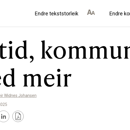
Endre tekststorleik
Endre ko
itid, kommun
AN DU BIDRA
OM ULSTEIN HISTOR
d meir
il lokalhistorie
Kontakt oss
annonsørar
Om oss
Levd liv
eir Widnes Johansen
Podkast
2025