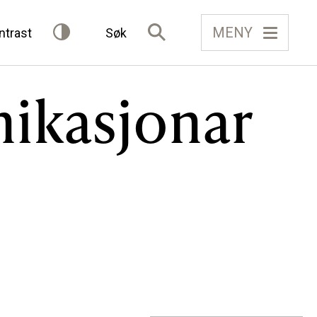
MENY
ntrast
Søk
ikasjonar
IELAG
FÅ TILGONG
BLI MEDLEM
Gløymt passord
Allereie medlem?
Logg inn