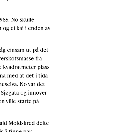
1985. No skulle
 og ei kai i enden av
åg einsam ut på det
overskotsmasse frå
e kvadratmeter plass
na med at det i tida
neselva. No var det
 Sjøgata og innover
n ville starte på
arald Moldskred delte
is å finne bak