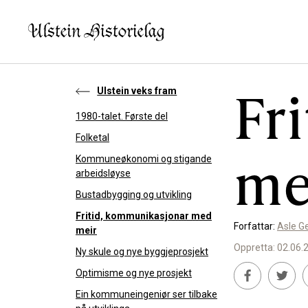
Fr
Ulstein veks fram
1980-talet. Første del
KVA VIL DU LESE OM?
SLIK K
Folketal
me
Kommuneøkonomi og stigande
Kultur
Bidra t
arbeidsløyse
Næring
Støtte
Bustadbygging og utvikling
Fritid, kommunikasjonar med
Offentlig
Forfattar:
Asle G
meir
Personar
Oppretta: 02.06.
Ny skule og nye byggjeprosjekt
Optimisme og nye prosjekt
Ein kommuneingeniør ser tilbake