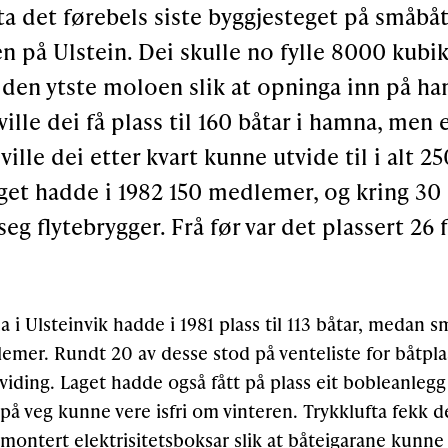
rta det førebels siste byggjesteget på småb
 på Ulstein. Dei skulle no fylle 8000 kubik
 den ytste moloen slik at opninga inn på ha
ville dei få plass til 160 båtar i hamna, men
ville dei etter kvart kunne utvide til i alt 25
get hadde i 1982 150 medlemer, og kring 30 
eg flytebrygger. Frå før var det plassert 26 
i Ulsteinvik hadde i 1981 plass til 113 båtar, medan
emer. Rundt 20 av desse stod på venteliste for båtplas
iding. Laget hadde også fått på plass eit bobleanlegg 
å veg kunne vere isfri om vinteren. Trykklufta fekk de
montert elektrisitetsboksar slik at båteigarane kunne k