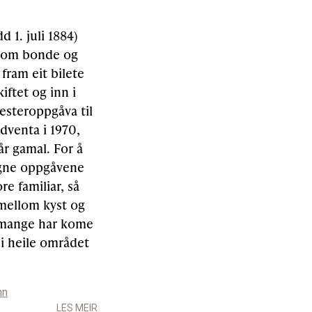
 1. juli 1884)
 som bonde og
 fram eit bilete
iftet og inn i
mesteroppgåva til
dventa i 1970,
r gamal. For å
ngne oppgåvene
re familiar, så
 mellom kyst og
g mange har kome
 i heile området
nn
LES MEIR