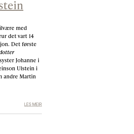
stein
tilvære med
ur det vart 14
jon. Det første
dotter
 syster Johanne i
inson Ulstein i
m andre Martin
LES MEIR