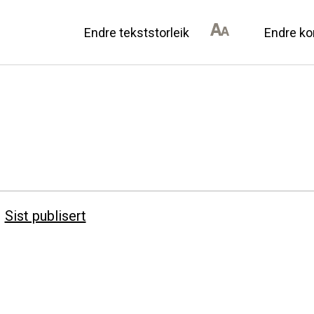
Endre tekststorleik
Endre ko
AN DU BIDRA
OM ULSTEIN HISTOR
il lokalhistorie
Kontakt oss
annonsørar
Om oss
Sist publisert
Levd liv
Podkast