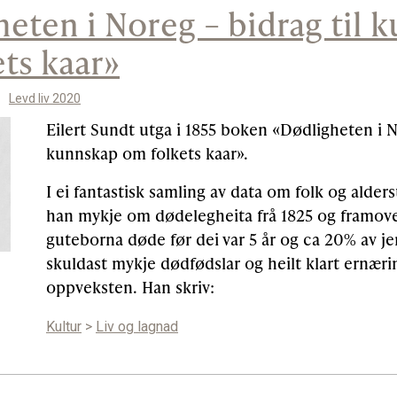
eten i Noreg – bidrag til 
ts kaar»
Levd liv 2020
Eilert Sundt utga i 1855 boken «Dødligheten i N
kunnskap om folkets kaar».
I ei fantastisk samling av data om folk og alders
han mykje om dødelegheita frå 1825 og framove
guteborna døde før dei var 5 år og ca 20% av j
skuldast mykje dødfødslar og heilt klart ernærin
oppveksten. Han skriv:
Kultur
>
Liv og lagnad