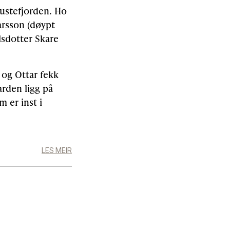
Austefjorden. Ho
arsson (døypt
lsdotter Skare
 og Ottar fekk
arden ligg på
m er inst i
LES MEIR