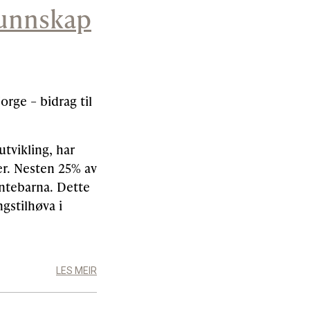
kunnskap
orge – bidrag til
utvikling, har
r. Nesten 25% av
entebarna. Dette
gstilhøva i
LES MEIR