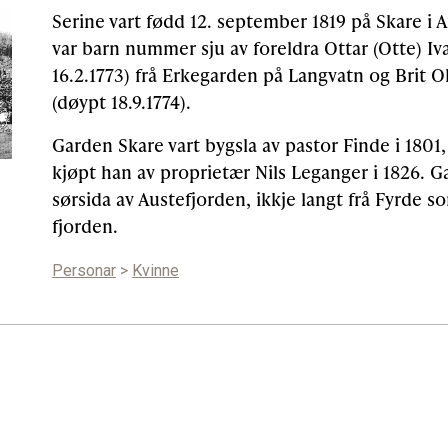
Serine vart fødd 12. september 1819 på Skare i 
var barn nummer sju av foreldra Ottar (Otte) Iv
16.2.1773) frå Erkegarden på Langvatn og Brit O
(døypt 18.9.1774).
Garden Skare vart bygsla av pastor Finde i 1801,
kjøpt han av proprietær Nils Leganger i 1826. G
sørsida av Austefjorden, ikkje langt frå Fyrde so
fjorden.
Personar
>
Kvinne