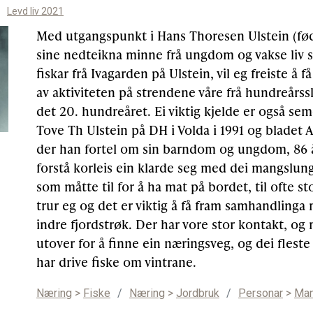
Levd liv 2021
Med utgangspunkt i Hans Thoresen Ulstein (fødd
sine nedteikna minne frå ungdom og vakse liv
fiskar frå Ivagarden på Ulstein, vil eg freiste å få
av aktiviteten på strendene våre frå hundreårssk
det 20. hundreåret. Ei viktig kjelde er også se
Tove Th Ulstein på DH i Volda i 1991 og bladet A
der han fortel om sin barndom og ungdom, 86 å
forstå korleis ein klarde seg med dei mangslu
som måtte til for å ha mat på bordet, til ofte sto
trur eg og det er viktig å få fram samhandlinga
indre fjordstrøk. Der har vore stor kontakt, o
utover for å finne ein næringsveg, og dei fleste
har drive fiske om vintrane.
Næring
>
Fiske
/
Næring
>
Jordbruk
/
Personar
>
Ma