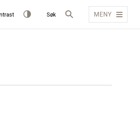
MENY
ntrast
Søk
IELAG
FÅ TILGONG
BLI MEDLEM
Gløymt passord
Allereie medlem?
Logg inn