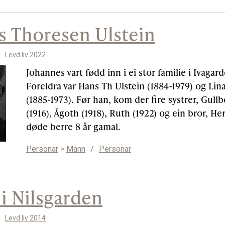
s Thoresen Ulstein
Levd liv 2022
Johannes vart fødd inn i ei stor familie i Ivagard
Foreldra var Hans Th Ulstein (1884-1979) og Lina
(1885-1973). Før han, kom der fire systrer, Gull
(1916), Ågoth (1918), Ruth (1922) og ein bror, 
døde berre 8 år gamal.
Personar
>
Mann
/
Personar
 i Nilsgarden
Levd liv 2014