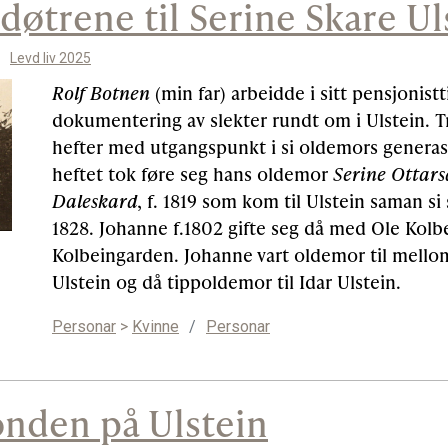
døtrene til Serine Skare Ul
Levd liv 2025
Rolf Botnen
(min far) arbeidde i sitt pensjonist
dokumentering av slekter rundt om i Ulstein. Tr
hefter med utgangspunkt i si oldemors generas
heftet tok føre seg hans oldemor
Serine Ottars
Daleskard
, f. 1819 som kom til Ulstein saman si
1828. Johanne f.1802 gifte seg då med Ole Kolbe
Kolbeingarden. Johanne vart oldemor til mello
Ulstein og då tippoldemor til Idar Ulstein.
Personar
>
Kvinne
/
Personar
onden på Ulstein