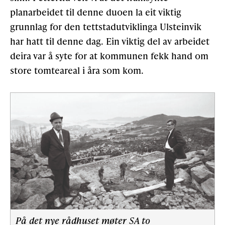
planarbeidet til denne duoen la eit viktig
grunnlag for den tettstadutviklinga Ulsteinvik
Gløymt passord
Allereie medlem?
Logg inn
har hatt til denne dag. Ein viktig del av arbeidet
deira var å syte for at kommunen fekk hand om
store tomteareal i åra som kom.
På det nye rådhuset møter SA to