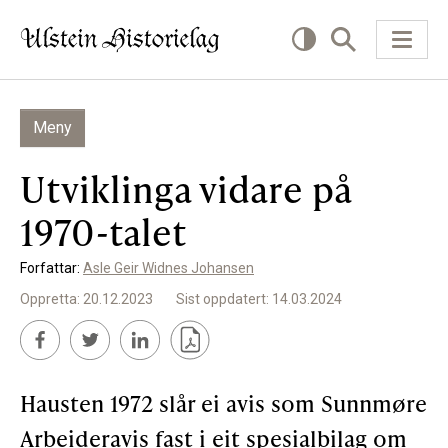
Meny
KVA VIL DU LESE OM?
Utviklinga vidare på
Kultur
1970-talet
Næring
Forfattar:
Asle Geir Widnes Johansen
Offentlig
Oppretta: 20.12.2023
Sist oppdatert: 14.03.2024
Personar
SLIK KAN DU BIDRA
Hausten 1972 slår ei avis som Sunnmøre
Arbeideravis fast i eit spesialbilag om
Bidra til lokalhistorie