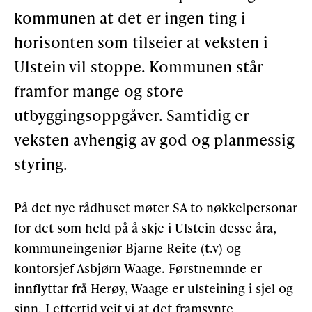
kommunen at det er ingen ting i
Støtteannonsørar
horisonten som tilseier at veksten i
Ulstein vil stoppe. Kommunen står
OM ULSTEIN HISTORIELAG
framfor mange og store
utbyggingsoppgåver. Samtidig er
Kontakt oss
veksten avhengig av god og planmessig
Om oss
styring.
Levd liv
Podkast
På det nye rådhuset møter SA to nøkkelpersonar
for det som held på å skje i Ulstein desse åra,
kommuneingeniør Bjarne Reite (t.v) og
FÅ TILGONG
kontorsjef Asbjørn Waage. Førstnemnde er
innflyttar frå Herøy, Waage er ulsteining i sjel og
BLI MEDLEM
sinn. I ettertid veit vi at det framsynte