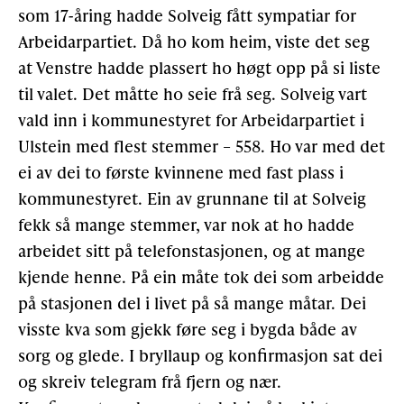
som 17-åring hadde Solveig fått sympatiar for
Arbeidarpartiet. Då ho kom heim, viste det seg
at Venstre hadde plassert ho høgt opp på si liste
til valet. Det måtte ho seie frå seg. Solveig vart
vald inn i kommunestyret for Arbeidarpartiet i
Ulstein med flest stemmer – 558. Ho var med det
ei av dei to første kvinnene med fast plass i
kommunestyret. Ein av grunnane til at Solveig
fekk så mange stemmer, var nok at ho hadde
arbeidet sitt på telefonstasjonen, og at mange
kjende henne. På ein måte tok dei som arbeidde
på stasjonen del i livet på så mange måtar. Dei
visste kva som gjekk føre seg i bygda både av
sorg og glede. I bryllaup og konfirmasjon sat dei
og skreiv telegram frå fjern og nær.