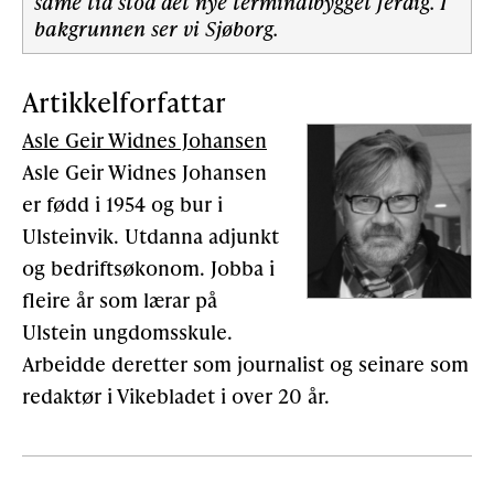
same tid stod det nye terminalbygget ferdig. I
bakgrunnen ser vi Sjøborg.
Artikkelforfattar
Asle Geir Widnes Johansen
Asle Geir Widnes Johansen
er fødd i 1954 og bur i
Ulsteinvik. Utdanna adjunkt
og bedriftsøkonom. Jobba i
fleire år som lærar på
Ulstein ungdomsskule.
Arbeidde deretter som journalist og seinare som
redaktør i Vikebladet i over 20 år.