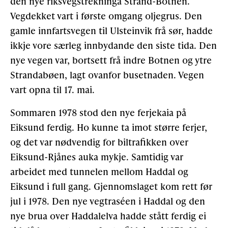
den nye riksvegstrekninga Strand-Botnen.
Vegdekket vart i første omgang oljegrus. Den
gamle innfartsvegen til Ulsteinvik frå sør, hadde
ikkje vore særleg innbydande den siste tida. Den
nye vegen var, bortsett frå indre Botnen og ytre
Strandabøen, lagt ovanfor busetnaden. Vegen
vart opna til 17. mai.
Sommaren 1978 stod den nye ferjekaia på
Eiksund ferdig. Ho kunne ta imot større ferjer,
og det var nødvendig for biltrafikken over
Eiksund-Rjånes auka mykje. Samtidig var
arbeidet med tunnelen mellom Haddal og
Eiksund i full gang. Gjennomslaget kom rett før
jul i 1978. Den nye vegtraséen i Haddal og den
nye brua over Haddalelva hadde stått ferdig ei