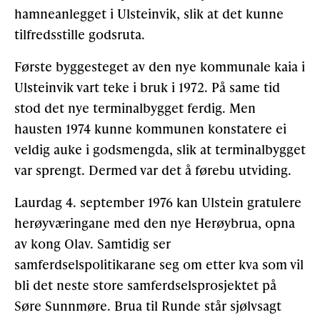
hamneanlegget i Ulsteinvik, slik at det kunne
tilfredsstille godsruta.
Gløymt passord
Allereie medlem?
Logg inn
Første byggesteget av den nye kommunale kaia i
Ulsteinvik vart teke i bruk i 1972. På same tid
stod det nye terminalbygget ferdig. Men
hausten 1974 kunne kommunen konstatere ei
veldig auke i godsmengda, slik at terminalbygget
var sprengt. Dermed var det å førebu utviding.
Laurdag 4. september 1976 kan Ulstein gratulere
herøyværingane med den nye Herøybrua, opna
av kong Olav. Samtidig ser
samferdselspolitikarane seg om etter kva som vil
bli det neste store samferdselsprosjektet på
Søre Sunnmøre. Brua til Runde står sjølvsagt