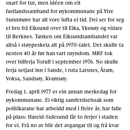
snart for tur, men idéen om eit
fastlandssamband for øykommunane på Ytre
Sunnmøre har alt vore lufta ei tid. Dei ser for seg
ei bru frå Eiksund over til Eika, Yksnøy og vidare
til Berknes. Tanken om Eiksundsambandet var
altså i støypeskeia alt på 1970-talet. Det skulle ta
nesten 40 år før han vart røyndom. MRF tok
over bilferja Torulf i september 1976. No skulle
ferja setjast inn i Sande, i ruta Larsnes, Åram,
Voksa, Sandsøy, Kvamsøy.
Fredag 1. april 1977 er ein annan merkedag for
øykommunane. Ei viktig samferdselssak som
politikarane har arbeidd med i fleire år, har falle
på plass: Hareid-Sulesund får to ferjer i staden
for ei. Frå no av blir det avgangar til og frå kvar