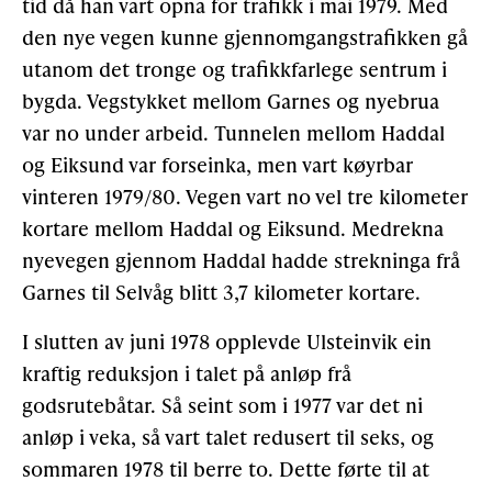
tid då han vart opna for trafikk i mai 1979. Med
den nye vegen kunne gjennomgangstrafikken gå
utanom det tronge og trafikkfarlege sentrum i
bygda. Vegstykket mellom Garnes og nyebrua
var no under arbeid. Tunnelen mellom Haddal
og Eiksund var forseinka, men vart køyrbar
vinteren 1979/80. Vegen vart no vel tre kilometer
kortare mellom Haddal og Eiksund. Medrekna
nyevegen gjennom Haddal hadde strekninga frå
Garnes til Selvåg blitt 3,7 kilometer kortare.
I slutten av juni 1978 opplevde Ulsteinvik ein
kraftig reduksjon i talet på anløp frå
godsrutebåtar. Så seint som i 1977 var det ni
anløp i veka, så vart talet redusert til seks, og
sommaren 1978 til berre to. Dette førte til at