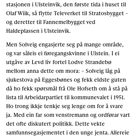
stasjonen i Ulsteinvik, den første tida i huset til
Olaf Wiik, så flytte Televerket til Stratosbygget –
og deretter til Fannemelbygget ved
Haldeplassen i Ulsteinvik.
Men Solveig engasjerte seg på mange område,
og var såleis ei føregangskvinne i Ulstein. I ei
utgåve av Levd liv fortel Lodve Strandebø
mellom anna dette om mora: – Solveig låg på
sjukestova på Eggesbønes og fekk eldste guten
då ho fekk spørsmål frå Ole Hofseth om å stå på
lista til Arbeidarpartiet til kommunevalet i 1951.
Ho trong ikkje tenkje seg lenge om for å svare
ja. Med ein far som venstremann og ordførar vart
det ofte diskutert politikk. Dette vekte
samfunnsegasjementet i den unge jenta. Allereie