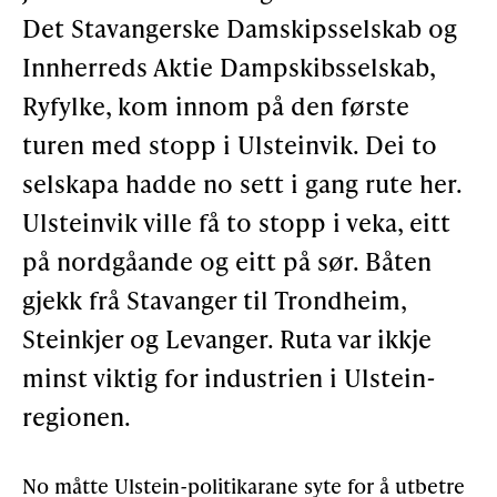
Det Stavangerske Damskipsselskab og
Støtteannonsørar
Innherreds Aktie Dampskibsselskab,
Ryfylke, kom innom på den første
OM ULSTEIN HISTORIELAG
turen med stopp i Ulsteinvik. Dei to
selskapa hadde no sett i gang rute her.
Kontakt oss
Ulsteinvik ville få to stopp i veka, eitt
Om oss
på nordgåande og eitt på sør. Båten
Levd liv
gjekk frå Stavanger til Trondheim,
Podkast
Steinkjer og Levanger. Ruta var ikkje
minst viktig for industrien i Ulstein-
FÅ TILGONG
regionen.
BLI MEDLEM
No måtte Ulstein-politikarane syte for å utbetre