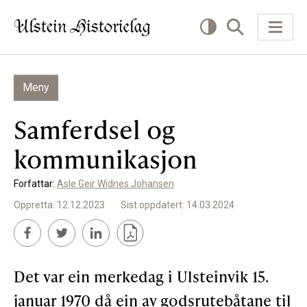
Meny
KVA VIL DU LESE OM?
Samferdsel og
Kultur
kommunikasjon
Næring
Forfattar:
Asle Geir Widnes Johansen
Offentlig
Oppretta: 12.12.2023
Sist oppdatert: 14.03.2024
Personar
SLIK KAN DU BIDRA
Det var ein merkedag i Ulsteinvik 15.
januar 1970 då ein av godsrutebåtane til
Bidra til lokalhistorie