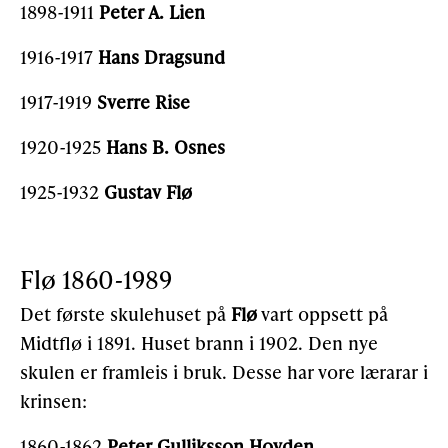
1898-1911
Peter A. Lien
1916-1917
Hans Dragsund
1917-1919
Sverre Rise
1920-1925
Hans B. Osnes
1925-1932
Gustav Flø
Flø 1860-1989
Det første skulehuset på
Flø
vart oppsett på
Midtflø i 1891. Huset brann i 1902. Den nye
skulen er framleis i bruk. Desse har vore lærarar i
krinsen:
1860-1862
Peter Gulliksson Hovden