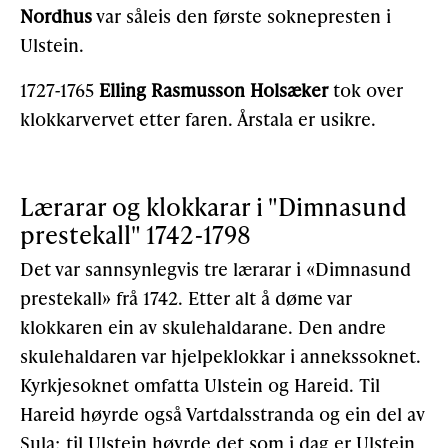
Nordhus
var såleis den første soknepresten i
Ulstein.
1727-1765
Elling Rasmusson Holsæker
tok over
klokkarvervet etter faren. Årstala er usikre.
Lærarar og klokkarar i "Dimnasund
prestekall" 1742-1798
Det var sannsynlegvis tre lærarar i «Dimnasund
preste­kall» frå 1742. Etter alt å døme var
klokkaren ein av skulehaldarane. Den andre
skulehaldaren var hjelpeklokkar i annekssoknet.
Kyrkjesoknet omfatta Ulstein og Hareid. Til
Hareid høyrde også Vartdalsstranda og ein del av
Sula; til Ulstein høyrde det som i dag er Ulstein