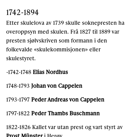
1742-1894
Etter skulelova av 1739 skulle soknepresten ha
over­oppsyn med skulen. Frå 1827 til 1889 var
presten sjølvskriven som formann i den
folkevalde «skulekommisjonen» eller
skulestyret.
-1742-1748
Elias Nordhus
1748-1793
Johan von Cappelen
1793-1797
Peder Andreas von Cappelen
1797-1822
Peder Thambs Buschmann
1822-1826 Kallet var utan prest og vart styrt av
Prost Münster
i Herøy.