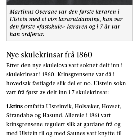
Martinus Overaae var den første læraren i
Ulstein med ei viss lærarutdanning, han var
den første «fastskule»-læraren og i 7 år var
han ordførar.
Nye skulekrinsar frå 1860
Etter den nye skulelova vart soknet delt inn i
skulekrin­sar i 1860. Krinsgrensene var då i
hovedsak fastlagde slik dei er no. Ulstein sokn
vart frå først av delt inn i 7 skulekrinsar:
1.krins
omfatta Ulsteinvik, Holsæker, Hovset,
Strandabø og Hasund. Allereie i 1861 vart
krinsgren­sene regulert slik at gardane frå og
med Ulstein til og med Saunes vart knytte til