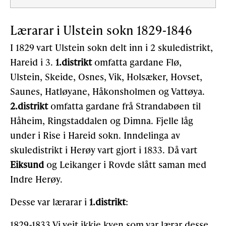
Lærarar i Ulstein sokn 1829-1846
I 1829 vart Ulstein sokn delt inn i 2 skuledistrikt,
Hareid i 3.
1.distrikt
omfatta gardane Flø,
Ulstein, Skeide, Osnes, Vik, Holsæker, Hovset,
Saunes, Hatløy­ane, Håkonsholmen og Vattøya.
2.distrikt
omfatta gardane frå Strandabøen til
Håheim, Ringstaddalen og Dimna. Fjelle låg
under i Rise i Hareid sokn. Inndelinga av
skuledistrikt i Herøy vart gjort i 1833. Då vart
Eiksund
og Leikanger i Rovde slått saman med
Indre Herøy.
Desse var lærarar i
1.distrikt
:
1829-1833 Vi veit ikkje kven som var lærar desse