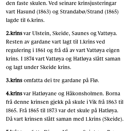
den faste skulen. Ved seinare krinsjusteringar
vart Hasund (1863) og Stran­dabø/Strand (1865)
lagde til 6.krins.
2.krins
var Ulstein, Skeide, Saunes og Vattøya.
Resten av gardane vart lagt til 1.krins ved
regulering i 1861 og frå då av vart Vattøya eigen
krins. I 1874 vart Vattøya og Hatløya slått saman
og lagt under Skeide krins.
3.krins
omfatta dei tre gardane på Flø.
4.krins
var Hatløyane og Håkonsholmen. Borna
frå denne krinsen gjekk på skule i Vik frå 1863 til
1865. Frå 1865 til 1873 var det skule på Hatløya.
Då vart krinsen slått saman med 1.krins (Skeide).