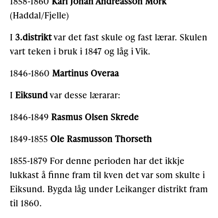
1858-1860
Karl Johan Andreasson Mork
(Haddal/Fjelle)
I
3.distrikt
var det fast skule og fast lærar. Skulen
vart teken i bruk i 1847 og låg i Vik.
1846-1860
Martinus Overaa
I
Eiksund
var desse lærarar:
1846-1849
Rasmus Olsen Skrede
1849-1855
Ole Rasmusson Thorseth
1855-1879 For denne perioden har det ikkje
lukkast å finne fram til kven det var som skulte i
Eiksund. Bygda låg under Leikanger distrikt fram
til 1860.