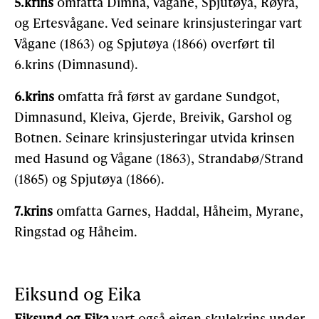
5.krins
omfatta Dimna, Vågane, Spjutøya, Røyra,
og Ertesvågane. Ved seinare krinsjusteringar vart
Vågane (1863) og Spjutøya (1866) overført til
6.krins (Dimna­sund).
6.krins
omfatta frå først av gardane Sundgot,
Dimnasund, Kleiva, Gjerde, Breivik, Garshol og
Botnen. Seinare krinsjusteringar utvida krinsen
med Hasund og Vågane (1863), Strandabø/Strand
(1865) og Spjutøya (1866).
7.krins
omfatta Garnes, Haddal, Håheim, Myrane,
Ringstad og Håheim.
Eiksund og Eika
Eiksund og Eika
vart også eigen skulekrins under