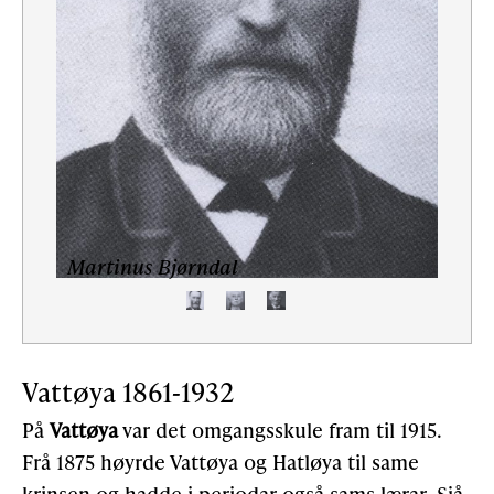
Martinus Bjørndal
Mart
Vattøya 1861-1932
På
Vattøya
var det omgangsskule fram til 1915.
Frå 1875 høyrde Vattøya og Hatløya til same
krinsen og hadde i periodar også sams lærar. Sjå