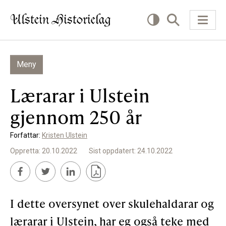
Meny
KVA VIL DU LESE OM?
Lærarar i Ulstein
Kultur
gjennom 250 år
Næring
Forfattar:
Kristen Ulstein
Offentlig
Oppretta: 20.10.2022
Sist oppdatert: 24.10.2022
Personar
SLIK KAN DU BIDRA
I dette oversynet over skulehaldarar og
lærarar i Ulstein, har eg også teke med
Bidra til lokalhistorie