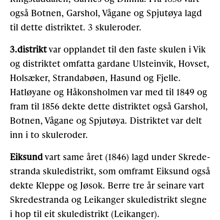
også Botnen, Garshol, Vågane og Spjutøya lagd
til dette distriktet. 3 skulero­der.
3.distrikt
var opplandet til den faste skulen i Vik
og distriktet omfatta gardane Ulsteinvik, Hovset,
Holsæ­ker, Strandabøen, Hasund og Fjelle.
Hatløyane og Håkonsholmen var med til 1849 og
fram til 1856 dekte dette distriktet også Garshol,
Botnen, Vågane og Spjutøya. Distriktet var delt
inn i to skuleroder.
Eiksund
vart same året (1846) lagd under Skrede­
stranda skuledistrikt, som omframt Eiksund også
dekte Kleppe og Jøsok. Berre tre år seinare vart
Skredestranda og Leikanger skuledistrikt slegne
i hop til eit skuledistrikt (Leikanger).