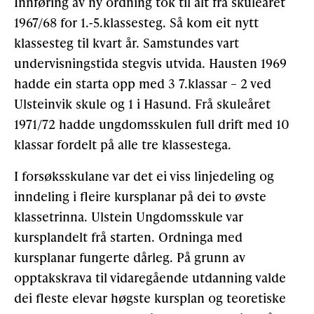
Innføring av ny ordning tok til alt frå skuleåret
1967/68 for 1.-5.klassesteg. Så kom eit nytt
klasses­teg til kvart år. Samstundes vart
undervisningstida stegvis utvida. Hausten 1969
hadde ein starta opp med 3 7.klassar – 2 ved
Ulsteinvik skule og 1 i Hasund. Frå skuleåret
1971/72 hadde ungdomsskulen full drift med 10
klassar fordelt på alle tre klassestega.
I forsøksskulane var det ei viss linjedeling og
inndeling i fleire kursplanar på dei to øvste
klassetrin­na. Ulstein Ungdomsskule var
kursplandelt frå starten. Ordninga med
kursplanar fungerte dårleg. På grunn av
opptakskrava til vidaregående utdanning valde
dei fleste elevar høgste kursplan og teoretiske