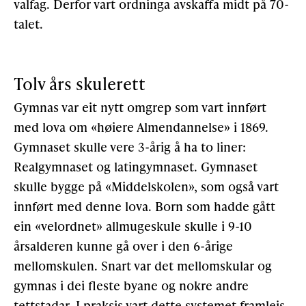
valfag. Derfor vart ordninga avskaffa midt på 70-
talet.
Tolv års skulerett
Gymnas var eit nytt omgrep som vart innført
med lova om «høiere Almendannelse» i 1869.
Gymnaset skulle vere 3-årig å ha to liner:
Realgymnaset og latingymnaset. Gymnaset
skulle bygge på «Middelsko­len», som også vart
innført med denne lova. Born som hadde gått
ein «velordnet» allmugeskule skulle i 9-10
årsalderen kunne gå over i den 6-årige
mellomskulen. Snart var det mellomskular og
gymnas i dei fleste byane og nokre andre
tettstadar. I praksis vart dette systemet framleis