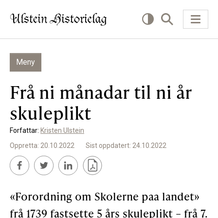
Meny
KVA VIL DU LESE OM?
Frå ni månadar til ni år
Kultur
skuleplikt
Næring
Forfattar:
Kristen Ulstein
Offentlig
Oppretta: 20.10.2022
Sist oppdatert: 24.10.2022
Personar
SLIK KAN DU BIDRA
«Forordning om Skolerne paa landet»
frå 1739 fastsette 5 års skuleplikt – frå 7.
Bidra til lokalhistorie