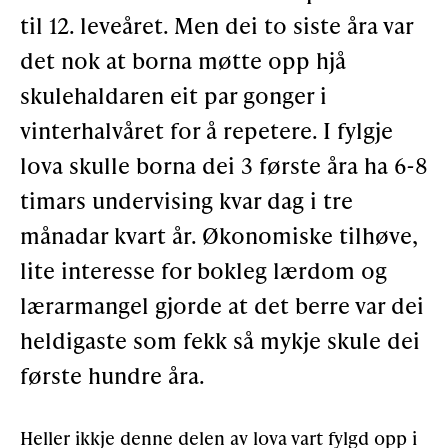
til 12. leveåret. Men dei to siste åra var
Støtteannonsørar
det nok at borna møtte opp hjå
skulehaldaren eit par gonger i
OM ULSTEIN HISTORIELAG
vinterhalvåret for å repetere. I fylgje
lova skulle borna dei 3 første åra ha 6-8
Kontakt oss
timars undervising kvar dag i tre
Om oss
månadar kvart år. Økonomiske tilhøve,
Levd liv
lite interesse for bokleg lærdom og
Podkast
lærarmangel gjorde at det berre var dei
heldigaste som fekk så mykje skule dei
FÅ TILGONG
første hundre åra.
BLI MEDLEM
Heller ikkje denne delen av lova vart fylgd opp i