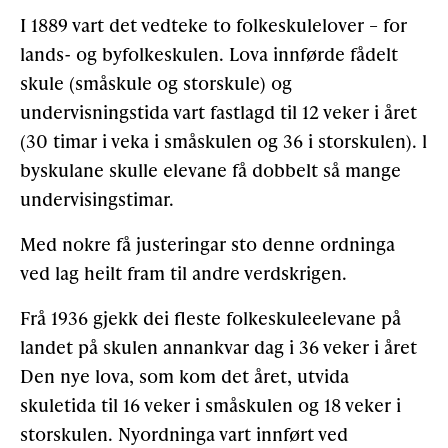
I 1889 vart det vedteke to folkeskulelover – for
lands- ­og byfolkeskulen. Lova innførde fådelt
skule (småskule og storskule) og
undervisningstida vart fastlagd til 12 veker i året
(30 timar i veka i småskulen og 36 i storskulen). l
byskulane skulle elevane få dobbelt så mange
undervisingstimar.
Med nokre få justeringar sto denne ordninga
ved lag heilt fram til andre verdskrigen.
Frå 1936 gjekk dei fleste folkeskuleelevane på
landet på skulen annankvar dag i 36 veker i året
Den nye lova, som kom det året, utvida
skuletida til 16 veker i småskulen og 18 veker i
storskulen. Nyordnin­ga vart innført ved