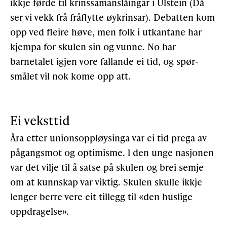
ikkje førde til krinssamanslåingar i Ulstein (Då
ser vi vekk frå fråflytte øykrinsar). Debatten kom
opp ved fleire høve, men folk i utkantane har
kjempa for skulen sin og vunne. No har
barnetalet igjen vore fallande ei tid, og spør­
smålet vil nok kome opp att.
Ei veksttid
Åra etter unionsoppløysinga var ei tid prega av
pågangsmot og optimisme. l den unge nasjonen
var det vilje til å satse på skulen og brei semje
om at kunnskap var viktig. Skulen skulle ikkje
lenger berre vere eit tillegg til «den huslige
oppdragelse».