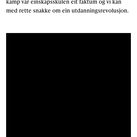
kamp var einskapsskulen eit faktum og vi kan
med rette snakke om ein utdanningsrevolusjon.