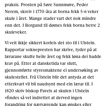
praksis. Prosten på Søre Sunnmøre, Peder
Nerem, skreiv i 1770-åra at borna fekk 5-6 veker
Gløymt passord
Allereie medlem?
Logg inn
skule i året. Mange stader vart det nok mindre
enn det. I Borgund til dømes fekk borna berre 2
skuleveker.
Vi veit ikkje sikkert korleis det sto til i Ulstein.
Rapportar soknepresten har skrive, tyder på at
lærara­ne skulte heile året og fekk løna dei hadde
krav på. Etter at dansketida var slutt,
gjennomførte styresmak­tene ei undersøking av
skulestellet. Frå Ulstein blir det antyda at det
etterkvart vil bli naudsynt med ein lærar til. I
1820 skriv biskop Pavels at skulen i Ulstein
«findes så vel indrettet at derved ingen
forandring for nærvæ­rende kan ønskes eller