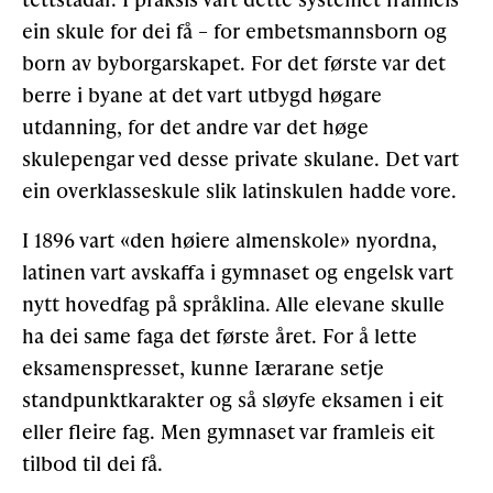
ein skule for dei få – for embets­mannsborn og
born av byborgarskapet. For det første var det
berre i byane at det vart utbygd høgare
utdanning, for det andre var det høge
skulepengar ved desse private skulane. Det vart
ein overklasseskule slik latinskulen hadde vore.
I 1896 vart «den høiere almenskole» nyordna,
lati­nen vart avskaffa i gymnaset og engelsk vart
nytt hovedfag på språklina. Alle elevane skulle
ha dei same faga det første året. For å lette
eksamenspresset, kunne Iærarane setje
standpunktkarakter og så sløyfe eksamen i eit
eller fleire fag. Men gymnaset var framleis eit
tilbod til dei få.