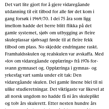
Det vart lite gjort for å gjere vidaregåande
utdanning til eit tilbod for alle før det kom i
gang forsøk i 1969/70. I dei 75 åra som ligg
imellom hadde det berre blitt flikka på det
gamle systemet, sjølv om utbygging av fleire
skuleplassar sjølvsagt førde til at fleire fekk
tilbod om plass. No skjedde endringane raskt.
Framhaldsskulen og realskulen var avskaffa. Med
«lov om vidaregåande opplæring» frå 1976 for­
svann gymnaset og. Opplæringa i gymnas- og
yrkesfag vart samla under eit tak: Den
vidaregåande skulen. Dei gamle linene blei til ni
ulike studieretningar. Det viktigaste var likevel at
all norsk ungdom no hadde få ni års skuleplikt
og tolv års skulerett. Etter nesten hundre års