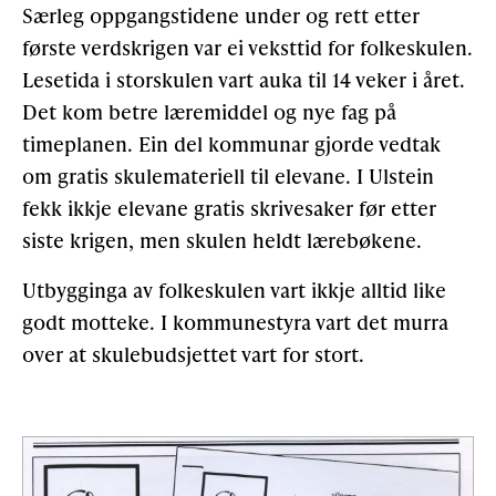
Særleg oppgangstidene under og rett etter
første verdskrigen var ei veksttid for folkeskulen.
Lesetida i storskulen vart auka til 14 veker i året.
Det kom betre læremiddel og nye fag på
timeplanen. Ein del kommu­nar gjorde vedtak
om gratis skulemateriell til elevane. I Ulstein
fekk ikkje elevane gratis skrivesaker før etter
siste krigen, men skulen heldt lærebøkene.
Utbygginga av folkeskulen vart ikkje alltid like
godt motteke. I kommunestyra vart det murra
over at skulebudsjettet vart for stort.