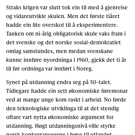
Straks krigen var slutt tok ein til med å gjenreise
og vidareutvikle skulen. Men det første tiåret
hadde ein lite overskot til å eksperimentere.
Tanken om ni-årig obligatorisk skule vaks fram i
det svenske og det norske sosial-demokratiet
omlag samstundes, men medan svenskane
kunne innføre nyordninga i 1960, gjekk det ti år
til før ordninga var innført i Noreg.
Synet på utdanning endra seg på 50-talet.
Tidlegare hadde ein sett økonomiske føremonar
ved at mange unge kom raskt i arbeid. No førde
den teknologiske utviklinga til at det stendig
oftare vart nytta økonomi­ske argument for
utdanning. Høgt utdanningsnivå ville styrke
norsk konkurranseevne i høve til utlandet.