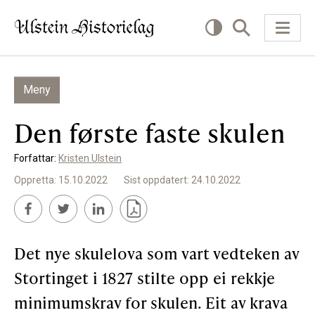
Meny
KVA VIL DU LESE OM?
Den første faste skulen
Kultur
Forfattar:
Kristen Ulstein
Næring
Oppretta: 15.10.2022
Sist oppdatert: 24.10.2022
Offentlig
Personar
Det nye skulelova som vart vedteken av
SLIK KAN DU BIDRA
Stortinget i 1827 stilte opp ei rekkje
minimumskrav for skulen. Eit av krava
Bidra til lokalhistorie