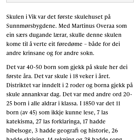
Skulen i Vik var det første skulehuset på
Sunnmørs­bygdene. Med Martinus Overaa som
ein særs dugande lærar, skulle denne skulen
kome til å verte eit føredøme – både for dei
andre krinsane og for andre sokn.
Det var 40-50 born som gjekk på skule her dei
første åra. Det var skule i 18 veker i året.
Distriktet var inndelt i 2 roder og borna gjekk på
skule annankvar dag. Det var med andre ord 20-
25 born i alle aldrar i klassa. I 1850 var det 11
born (av 45) som ikkje kunne lese, 7 las
katekisma, 27 las forklaringa, 17 hadde
bibelsoge, 3 hadde geografi og historie, 26
hadde skriving, 14 rekning og 28 hadde song.