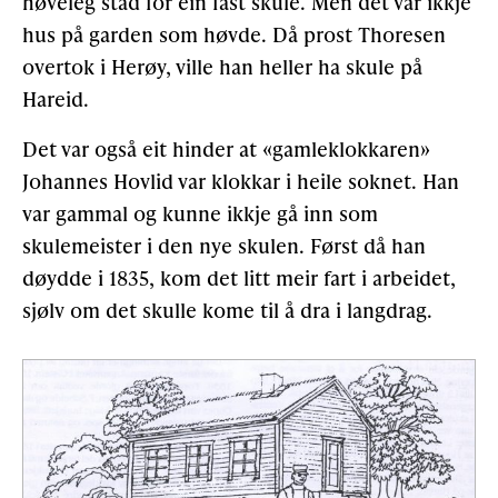
høveleg stad for ein fast skule. Men det var ikkje
hus på garden som høvde. Då prost Thoresen
overtok i Herøy, ville han heller ha skule på
Hareid.
Det var også eit hinder at «gamleklokkaren»
Johan­nes Hovlid var klokkar i heile soknet. Han
var gammal og kunne ikkje gå inn som
skulemeister i den nye skulen. Først då han
døydde i 1835, kom det litt meir fart i arbeidet,
sjølv om det skulle kome til å dra i langdrag.