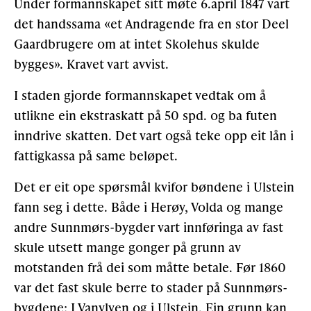
Under formannskapet sitt møte 6.april 1847 vart
det handssama «et Andragende fra en stor Deel
Gaardbrugere om at intet Skolehus skulde
bygges». Kravet vart avvist.
I staden gjorde formannskapet vedtak om å
utlikne ein ekstraskatt på 50 spd. og ba futen
inndrive skatten. Det vart også teke opp eit lån i
fattigkassa på same beløpet.
Det er eit ope spørsmål kvifor bøndene i Ulstein
fann seg i dette. Både i Herøy, Volda og mange
andre Sunnmørs-bygder vart innføringa av fast
skule utsett mange gonger på grunn av
motstanden frå dei som måtte betale. Før 1860
var det fast skule berre to stader på Sunnmørs-
bygdene: I Vanylven og i Ulstein. Ein grunn kan