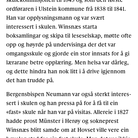
ordføraren i Ulstein kommune frå 1838 til 1841.
Gløymt passord
Allereie medlem?
Logg inn
Han var opplysnings­mann og var svært
interessert i skulen. Winsnæs starta
boksamlingar og skipa til leseselskap, møtte ofte
opp og høyrde på undervisinga der det var
omgangsskule og gjorde ein stor innsats for å gi
lærarane betre opplæring. Men helsa var dårleg,
og dette hindra han nok litt i å drive igjennom
det han trudde på.
Bergensbispen Neumann var også sterkt interes­
sert i skulen og han pressa på for å få til ein
«fast» skule når han var på visitas. Allereie i 1827
hadde prost Münster i Herøy og sokneprest
Winsnæs blitt samde om at Hovset ville vere ein