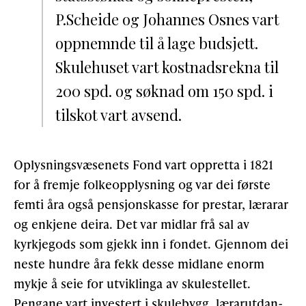
P.Scheide og Johannes Osnes vart
oppnemnde til å lage budsjett.
Skulehuset vart kostnadsrekna til
200 spd. og søknad om 150 spd. i
tilskot vart avsend.
Oplysningsvæsenets Fond vart oppretta i 1821
for å fremje folkeopplysning og var dei første
femti åra også pensjonskasse for prestar, lærarar
og enkjene deira. Det var midlar frå sal av
kyrkjegods som gjekk inn i fondet. Gjennom dei
neste hundre åra fekk desse midlane enorm
mykje å seie for utviklinga av skules­tellet.
Pengane vart investert i skulebygg, lærarutdan­