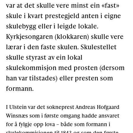
var at det skulle vere minst ein «fast»
Støtteannonsørar
skule i kvart prestegjeld anten i eigne
skulebygg eller i leigde lokale.
OM ULSTEIN HISTORIELAG
Kyrkjesongaren (klokkaren) skulle vere
lærar i den faste skulen. Skulestellet
Kontakt oss
skulle styrast av ein lokal
Om oss
skulekommisjon med prosten (dersom
Levd liv
han var tilstades) eller presten som
Podkast
formann.
FÅ TILGONG
I Ulstein var det sokneprest Andreas Hofgaard
Winsnæs som i første omgang hadde ansvaret
for å fylgje opp lova – både som formann i
BLI MEDLEM
skulekommisjo­nen til 1843 og som den første