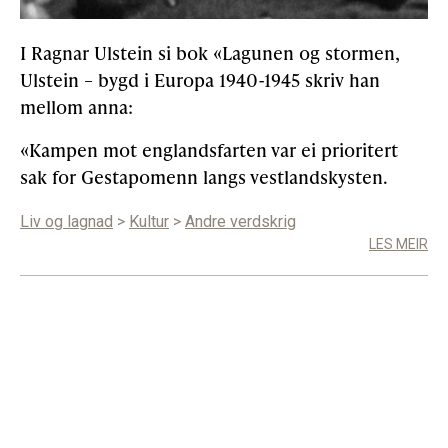
I Ragnar Ulstein si bok «Lagunen og stormen,
Gløymt passord
Allereie medlem?
Logg inn
Ulstein – bygd i Europa 1940-1945 skriv han
mellom anna:
«Kampen mot englandsfarten var ei prioritert
sak for Gestapomenn langs vestlandskysten.
Liv og lagnad
>
Kultur
>
Andre verdskrig
LES MEIR