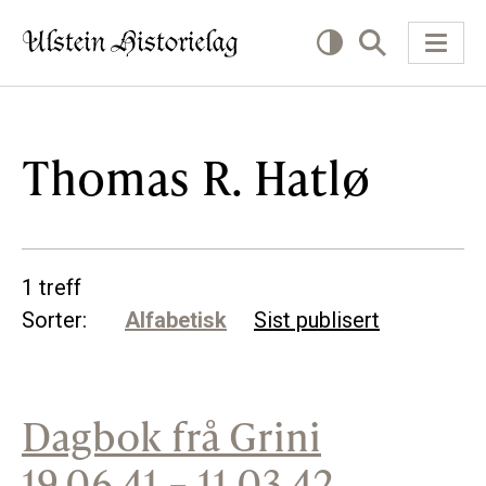
KVA VIL DU LESE OM?
Thomas R. Hatlø
Kultur
Næring
1 treff
Offentlig
Sorter:
Alfabetisk
Sist publisert
Personar
Dagbok frå Grini
SLIK KAN DU BIDRA
19.06.41 – 11.03.42
Bidra til lokalhistorie