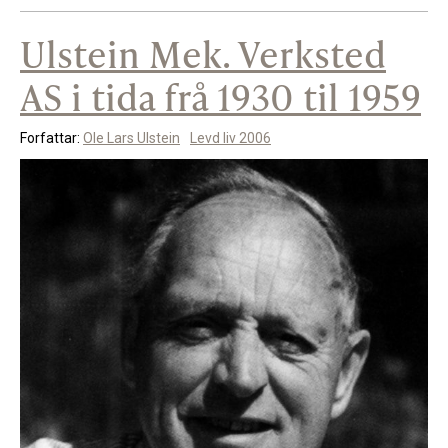
Ulstein Mek. Verksted
AS i tida frå 1930 til 1959
Forfattar:
Ole Lars Ulstein
Levd liv 2006