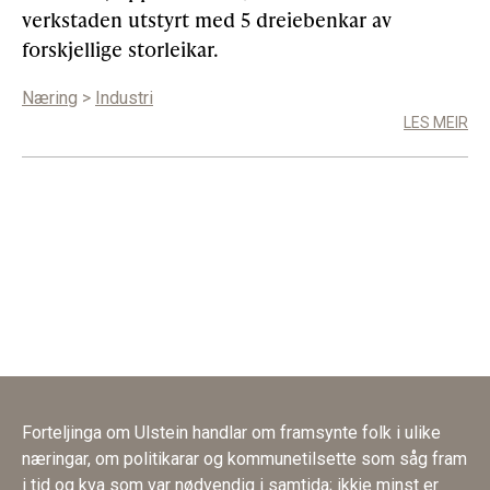
verkstaden utstyrt med 5 dreiebenkar av
forskjellige storleikar.
Næring
>
Industri
LES MEIR
Forteljinga om Ulstein handlar om framsynte folk i ulike
næringar, om politikarar og kommunetilsette som såg fram
i tid og kva som var nødvendig i samtida; ikkje minst er