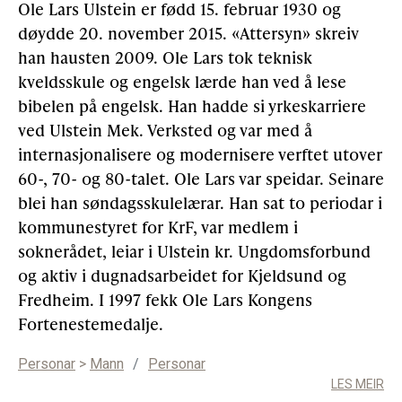
Ole Lars Ulstein er fødd 15. februar 1930 og
døydde 20. november 2015. «Attersyn» skreiv
Gløymt passord
Allereie medlem?
Logg inn
han hausten 2009. Ole Lars tok teknisk
kveldsskule og engelsk lærde han ved å lese
bibelen på engelsk. Han hadde si yrkeskarriere
ved Ulstein Mek. Verksted og var med å
internasjonalisere og modernisere verftet utover
60-, 70- og 80-talet. Ole Lars var speidar. Seinare
blei han søndagsskulelærar. Han sat to periodar i
kommunestyret for KrF, var medlem i
soknerådet, leiar i Ulstein kr. Ungdomsforbund
og aktiv i dugnadsarbeidet for Kjeldsund og
Fredheim. I 1997 fekk Ole Lars Kongens
Fortenestemedalje.
Personar
>
Mann
/
Personar
LES MEIR