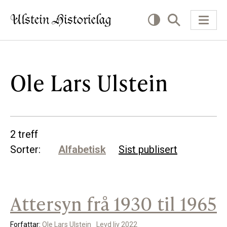
KVA VIL DU LESE OM?
Ole Lars Ulstein
Kultur
Næring
2 treff
Offentlig
Sorter:
Alfabetisk
Sist publisert
Personar
Attersyn frå 1930 til 1965
SLIK KAN DU BIDRA
Bidra til lokalhistorie
Forfattar:
Ole Lars Ulstein
Levd liv 2022