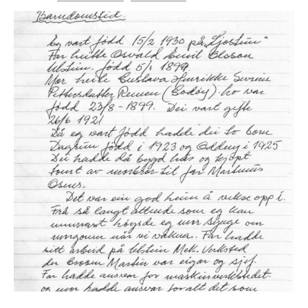
Støtteannonsørar
OM ULSTEIN HISTORIELAG
Kontakt oss
Om oss
Levd liv
Podkast
FÅ TILGONG
BLI MEDLEM