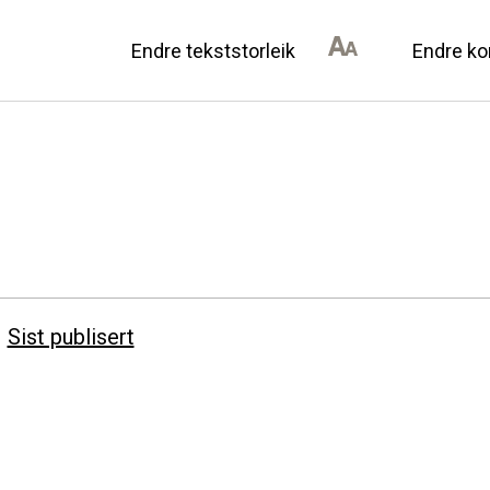
Endre tekststorleik
Endre ko
AN DU BIDRA
OM ULSTEIN HISTOR
il lokalhistorie
Kontakt oss
annonsørar
Om oss
Sist publisert
Levd liv
Podkast