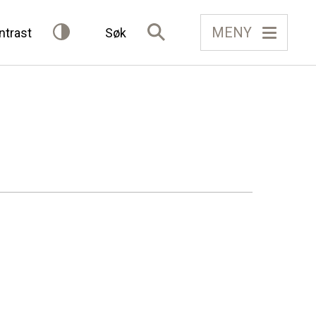
MENY
ntrast
Søk
IELAG
FÅ TILGONG
BLI MEDLEM
Gløymt passord
Allereie medlem?
Logg inn