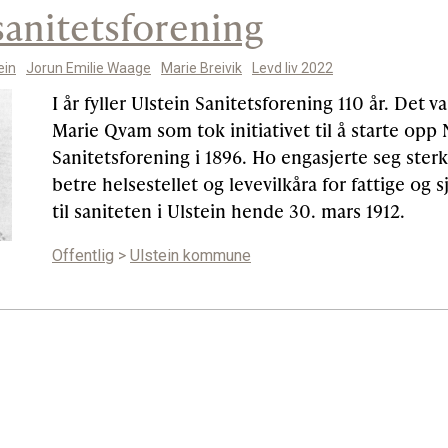
sanitetsforening
ein
Jorun Emilie Waage
Marie Breivik
Levd liv 2022
I år fyller Ulstein Sanitetsforening 110 år. Det v
Marie Qvam som tok initiativet til å starte opp
Sanitetsforening i 1896. Ho engasjerte seg sterkt
betre helsestellet og levevilkåra for fattige og 
til saniteten i Ulstein hende 30. mars 1912.
Offentlig
>
Ulstein kommune