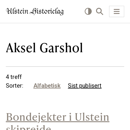
KVA VIL DU LESE OM?
Aksel Garshol
Kultur
Næring
4 treff
Offentlig
Sorter:
Alfabetisk
Sist publisert
Personar
Bondejekter i Ulstein
SLIK KAN DU BIDRA
skipreide
Bidra til lokalhistorie