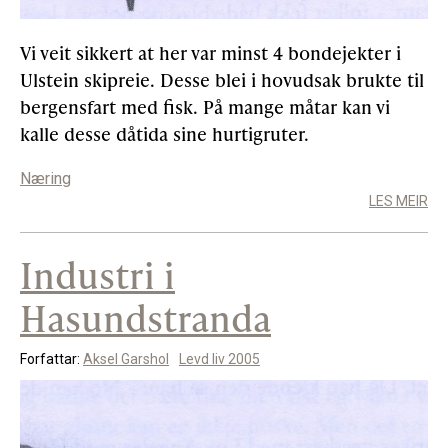
Vi veit sikkert at her var minst 4 bondejekter i
Gløymt passord
Allereie medlem?
Logg inn
Ulstein skipreie. Desse blei i hovudsak brukte til
bergensfart med fisk. På mange måtar kan vi
kalle desse dåtida sine hurtigruter.
Næring
LES MEIR
Industri i
Hasundstranda
Forfattar:
Aksel Garshol
Levd liv 2005