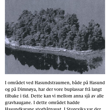
I området ved Hasundstraumen, både på Hasund
og på Dimnøya, har der vore buplassar frå langt
tilbake i tid. Dette kan vi mellom anna sjå av alle
gravhaugane. I dette området hadde
Hasundkarane storbåtnaust. I Storevika var der