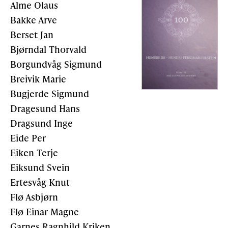
Alme Olaus
Bakke Arve
Berset Jan
Bjørndal Thorvald
Borgundvåg Sigmund
Breivik Marie
Bugjerde Sigmund
Dragesund Hans
Dragsund Inge
Eide Per
Eiken Terje
Eiksund Svein
Ertesvåg Knut
Flø Asbjørn
Flø Einar Magne
Garnes Ragnhild Kriken