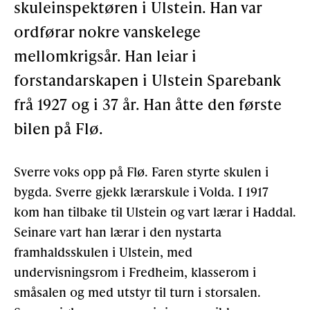
skuleinspektøren i Ulstein. Han var
Støtteannonsørar
ordførar nokre vanskelege
mellomkrigsår. Han leiar i
OM ULSTEIN HISTORIELAG
forstandarskapen i Ulstein Sparebank
frå 1927 og i 37 år. Han åtte den første
Kontakt oss
bilen på Flø.
Om oss
Levd liv
Sverre voks opp på Flø. Faren styrte skulen i
bygda. Sverre gjekk lærarskule i Volda. I 1917
Podkast
kom han tilbake til Ulstein og vart lærar i Haddal.
Seinare vart han lærar i den nystarta
FÅ TILGONG
framhaldsskulen i Ulstein, med
undervisningsrom i Fredheim, klasserom i
småsalen og med utstyr til turn i storsalen.
BLI MEDLEM