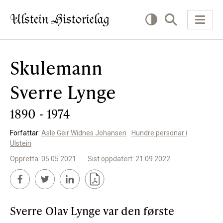
Skulemann
KVA VIL DU LESE OM?
Sverre Lynge
Kultur
1890 - 1974
Næring
Forfattar:
Asle Geir Widnes Johansen
Hundre personar i
Offentlig
Ulstein
Personar
Oppretta: 05.05.2021
Sist oppdatert: 21.09.2022
SLIK KAN DU BIDRA
Sverre Olav Lynge var den første
Bidra til lokalhistorie