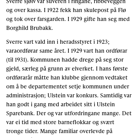
Sverre sjølv var suveren i ringane, ribbeveggen
og over kassa. I 1922 fekk han skulepost på Flø
Gløymt passord
Allereie medlem?
Logg inn
og tok over farsgarden. I 1929 gifte han seg med
Borghild Brubakk.
Sverre vart vald inn i heradsstyret i 1923;
varaordførar same året. I 1929 vart han ordførar
(til 1931). Kommunen hadde drege på seg stor
gjeld, særleg på grunn av elverket. I hans første
ordførarår måtte han klubbe gjennom vedtaket
om å be departementet setje kommunen under
administrasjon; Ulstein var konkurs. Samtidig var
han godt i gang med arbeidet sitt i Ulstein
Sparebank. Der og var utfordringane mange. Det
var ei tid med store barneflokkar og svært
tronge tider. Mange familiar overlevde på