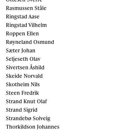
Rasmussen Ståle
Ringstad Aase
Ringstad Vilhelm
Roppen Ellen
Røyne­land Osmund
Sæter Johan
Seljeseth Olav
Sivertsen Åshild
Skeide Norvald
Skotheim Nils
Steen Fredrik
Strand Knut Olaf
Strand Sigrid
Strandebø Solveig
Thorkildson Johannes