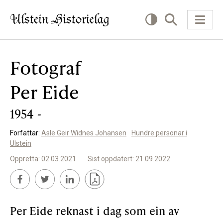
Fotograf
KVA VIL DU LESE OM?
Per Eide
Kultur
1954 -
Næring
Forfattar:
Asle Geir Widnes Johansen
Hundre personar i
Offentlig
Ulstein
Personar
Oppretta: 02.03.2021
Sist oppdatert: 21.09.2022
SLIK KAN DU BIDRA
Per Eide reknast i dag som ein av
Bidra til lokalhistorie