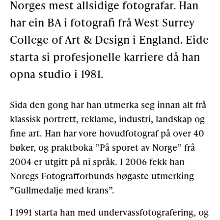
Norges mest allsidige fotografar. Han
Støtteannonsørar
har ein BA i fotografi frå West Surrey
College of Art & Design i England. Eide
OM ULSTEIN HISTORIELAG
starta si profesjonelle karriere då han
opna studio i 1981.
Kontakt oss
Om oss
Sida den gong har han utmerka seg innan alt frå
klassisk portrett, reklame, industri, landskap og
Levd liv
fine art. Han har vore hovudfotograf på over 40
Podkast
bøker, og praktboka ”På sporet av Norge” frå
2004 er utgitt på ni språk. I 2006 fekk han
Noregs Fotografforbunds høgaste utmerking
FÅ TILGONG
”Gullmedalje med krans”.
I 1991 starta han med undervassfotografering, og
BLI MEDLEM