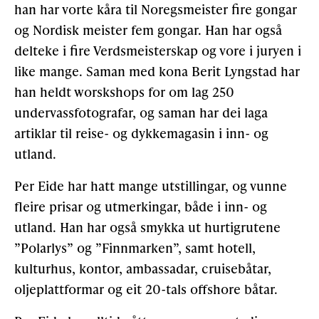
han har vorte kåra til Noregsmeister fire gongar
og Nordisk meister fem gongar. Han har også
Gløymt passord
Allereie medlem?
Logg inn
delteke i fire Verdsmeisterskap og vore i juryen i
like mange. Saman med kona Berit Lyngstad har
han heldt worskshops for om lag 250
undervassfotografar, og saman har dei laga
artiklar til reise- og dykkemagasin i inn- og
utland.
Per Eide har hatt mange utstillingar, og vunne
fleire prisar og utmerkingar, både i inn- og
utland. Han har også smykka ut hurtigrutene
”Polarlys” og ”Finnmarken”, samt hotell,
kulturhus, kontor, ambassadar, cruisebåtar,
oljeplattformar og eit 20-tals offshore båtar.