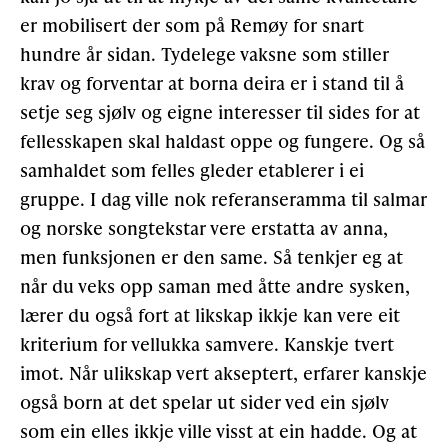
er mobilisert der som på Remøy for snart
hundre år sidan. Tydelege vaksne som stiller
krav og forventar at borna deira er i stand til å
setje seg sjølv og eigne interesser til sides for at
fellesskapen skal haldast oppe og fungere. Og så
samhaldet som felles gleder etablerer i ei
gruppe. I dag ville nok referanseramma til salmar
og norske songtekstar vere erstatta av anna,
men funksjonen er den same. Så tenkjer eg at
når du veks opp saman med åtte andre sysken,
lærer du også fort at likskap ikkje kan vere eit
kriterium for vellukka samvere. Kanskje tvert
imot. Når ulikskap vert akseptert, erfarer kanskje
også born at det spelar ut sider ved ein sjølv
som ein elles ikkje ville visst at ein hadde. Og at