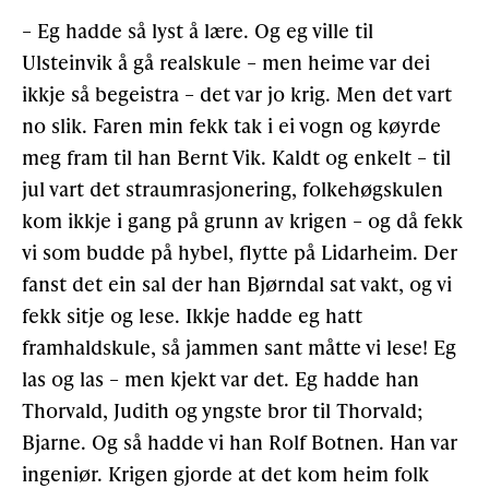
– Eg hadde så lyst å lære. Og eg ville til
Ulsteinvik å gå realskule – men heime var dei
ikkje så begeistra – det var jo krig. Men det vart
no slik. Faren min fekk tak i ei vogn og køyrde
meg fram til han Bernt Vik. Kaldt og enkelt – til
jul vart det straumrasjonering, folkehøgskulen
kom ikkje i gang på grunn av krigen – og då fekk
vi som budde på hybel, flytte på Lidarheim. Der
fanst det ein sal der han Bjørndal sat vakt, og vi
fekk sitje og lese. Ikkje hadde eg hatt
framhaldskule, så jammen sant måtte vi lese! Eg
las og las – men kjekt var det. Eg hadde han
Thorvald, Judith og yngste bror til Thorvald;
Bjarne. Og så hadde vi han Rolf Botnen. Han var
ingeniør. Krigen gjorde at det kom heim folk