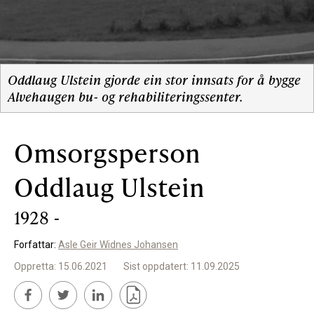
Støtteannonsørar
OM ULSTEIN HISTORIELAG
Oddlaug Ulstein gjorde ein stor innsats for å bygge
Alvehaugen bu- og rehabiliteringssenter.
Kontakt oss
Om oss
Omsorgsperson
Levd liv
Oddlaug Ulstein
Podkast
1928 -
Forfattar:
Asle Geir Widnes Johansen
FÅ TILGONG
Oppretta: 15.06.2021
Sist oppdatert: 11.09.2025
BLI MEDLEM