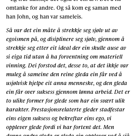
omtanke for andre. Og så kom eg saman med
han John, og han var sameleis.
Så var det ein måte å strekkje seg sjølv ut av
egoismen på, og disiplinere seg sjølv, gjennom å
strekkje seg etter eit ideal der ein skulle ause av
si eiga tid utan å ha forventning om materiell
vinning. Dei forstod det, desse to, at det ikkje var
muleg å sameine den reine gleda ein får ved å
usjølvisk hjelpe eit anna menneske, og den gleda
ein får over suksess gjennom lønna arbeid. Det er
to ulike former for glede som har ein svært ulik
karakter. Prestasjonsrelaterte gleder stadfestar
eins eigen suksess og bekreftar eins ego, vi
opplever glede fordi vi har fortent det. Men
denne andre gleda er gleda ein opplever ved å sjå