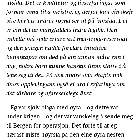
utsida. Det er kvalitetar og livserfaringar som
formar evna til å meistre, og derfor kan ein ikkje
vite korleis andres røynd ser ut på innsida. Det
er ein del av mangfaldets indre logikk. Den
enkelte må sjølv erfare sitt meistringsreservoar –
og den gongen hadde foreldre intuitive
kunnskapar om død på ein annan måte enn i
dag, nokre born kunne kanskje finne støtte i å
lene seg til det. På den andre sida skapte nok
desse opplevingane også ei uro i erfaringa om
det sårbare og uføreseielege livet.
– Eg var sjølv plaga med øyra – og dette var
under krigen – og det var vanskeleg å sende meg
til Bergen for operasjon. Det førte til at eg
nærast miste høyrsla på den eine øyra nesten