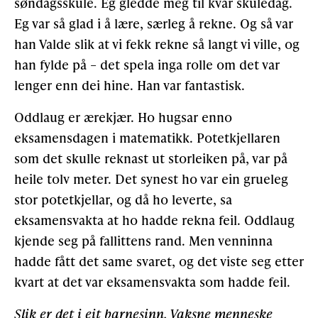
søndagsskule. Eg gledde meg til kvar skuledag.
Eg var så glad i å lære, særleg å rekne. Og så var
han Valde slik at vi fekk rekne så langt vi ville, og
han fylde på – det spela inga rolle om det var
lenger enn dei hine. Han var fantastisk.
Oddlaug er ærekjær. Ho hugsar enno
eksamensdagen i matematikk. Potetkjellaren
som det skulle reknast ut storleiken på, var på
heile tolv meter. Det synest ho var ein grueleg
stor potetkjellar, og då ho leverte, sa
eksamensvakta at ho hadde rekna feil. Oddlaug
kjende seg på fallittens rand. Men venninna
hadde fått det same svaret, og det viste seg etter
kvart at det var eksamensvakta som hadde feil.
Slik er det i eit barnesinn. Vaksne menneske