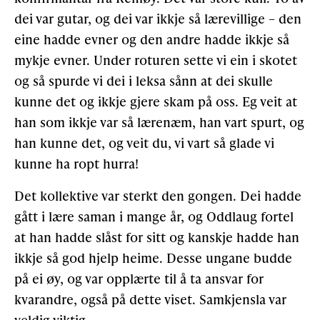
dei var gutar, og dei var ikkje så lærevillige – den
eine hadde evner og den andre hadde ikkje så
mykje evner. Under roturen sette vi ein i skotet
og så spurde vi dei i leksa sånn at dei skulle
kunne det og ikkje gjere skam på oss. Eg veit at
han som ikkje var så lærenæm, han vart spurt, og
han kunne det, og veit du, vi vart så glade vi
kunne ha ropt hurra!
Det kollektive var sterkt den gongen. Dei hadde
gått i lære saman i mange år, og Oddlaug fortel
at han hadde slåst for sitt og kanskje hadde han
ikkje så god hjelp heime. Desse ungane budde
på ei øy, og var opplærte til å ta ansvar for
kvarandre, også på dette viset. Samkjensla var
veldig viktig. –