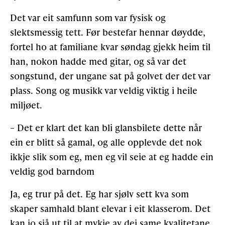
Det var eit samfunn som var fysisk og
slektsmessig tett. Før bestefar hennar døydde,
fortel ho at familiane kvar søndag gjekk heim til
han, nokon hadde med gitar, og så var det
songstund, der ungane sat på golvet der det var
plass. Song og musikk var veldig viktig i heile
miljøet.
– Det er klart det kan bli glansbilete dette når
ein er blitt så gamal, og alle opplevde det nok
ikkje slik som eg, men eg vil seie at eg hadde ein
veldig god barndom
Ja, eg trur på det. Eg har sjølv sett kva som
skaper samhald blant elevar i eit klasserom. Det
kan jo sjå ut til at mykje av dei same kvalitetane