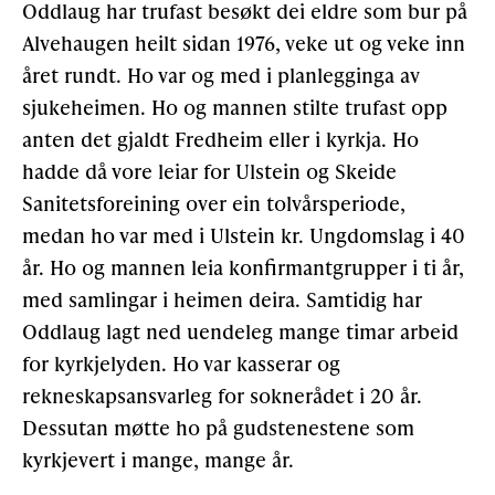
Oddlaug har trufast besøkt dei eldre som bur på
Alvehaugen heilt sidan 1976, veke ut og veke inn
året rundt. Ho var og med i planlegginga av
sjukeheimen. Ho og mannen stilte trufast opp
anten det gjaldt Fredheim eller i kyrkja. Ho
hadde då vore leiar for Ulstein og Skeide
Sanitetsforeining over ein tolvårsperiode,
medan ho var med i Ulstein kr. Ungdomslag i 40
år. Ho og mannen leia konfirmantgrupper i ti år,
med samlingar i heimen deira. Samtidig har
Oddlaug lagt ned uendeleg mange timar arbeid
for kyrkjelyden. Ho var kasserar og
rekneskapsansvarleg for soknerådet i 20 år.
Dessutan møtte ho på gudstenestene som
kyrkjevert i mange, mange år.