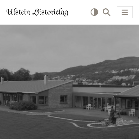
KVA VIL DU LESE OM?
Kultur
Næring
Offentlig
Personar
SLIK KAN DU BIDRA
Bidra til lokalhistorie