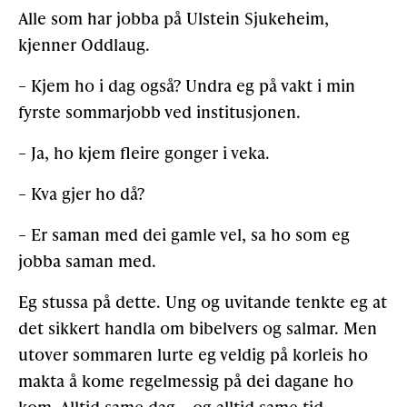
Alle som har jobba på Ulstein Sjukeheim,
kjenner Oddlaug.
– Kjem ho i dag også? Undra eg på vakt i min
fyrste sommarjobb ved institusjonen.
– Ja, ho kjem fleire gonger i veka.
– Kva gjer ho då?
– Er saman med dei gamle vel, sa ho som eg
jobba saman med.
Eg stussa på dette. Ung og uvitande tenkte eg at
det sikkert handla om bibelvers og salmar. Men
utover sommaren lurte eg veldig på korleis ho
makta å kome regelmessig på dei dagane ho
kom. Alltid same dag – og alltid same tid.