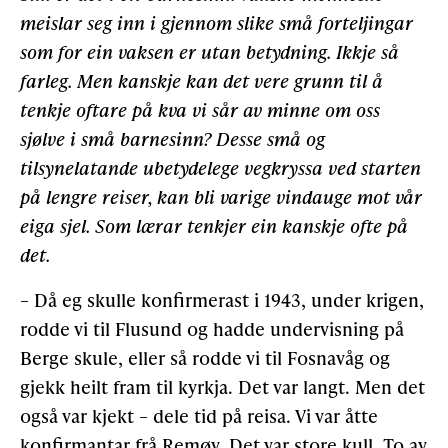
meislar seg inn i gjennom slike små forteljingar
som for ein vaksen er utan betydning. Ikkje så
farleg. Men kanskje kan det vere grunn til å
tenkje oftare på kva vi sår av minne om oss
sjølve i små barnesinn? Desse små og
tilsynelatande ubetydelege vegkryssa ved starten
på lengre reiser, kan bli varige vindauge mot vår
eiga sjel. Som lærar tenkjer ein kanskje ofte på
det.
– Då eg skulle konfirmerast i 1943, under krigen,
rodde vi til Flusund og hadde undervisning på
Berge skule, eller så rodde vi til Fosnavåg og
gjekk heilt fram til kyrkja. Det var langt. Men det
også var kjekt – dele tid på reisa. Vi var åtte
konfirmantar frå Remøy. Det var store kull. To av