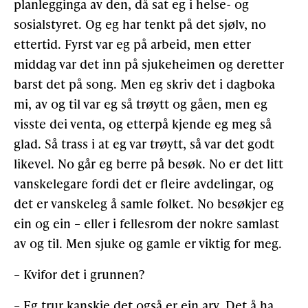
planlegginga av den, då sat eg i helse- og
sosialstyret. Og eg har tenkt på det sjølv, no
ettertid. Fyrst var eg på arbeid, men etter
middag var det inn på sjukeheimen og deretter
barst det på song. Men eg skriv det i dagboka
mi, av og til var eg så trøytt og gåen, men eg
visste dei venta, og etterpå kjende eg meg så
glad. Så trass i at eg var trøytt, så var det godt
likevel. No går eg berre på besøk. No er det litt
vanskelegare fordi det er fleire avdelingar, og
det er vanskeleg å samle folket. No besøkjer eg
ein og ein – eller i fellesrom der nokre samlast
av og til. Men sjuke og gamle er viktig for meg.
– Kvifor det i grunnen?
– Eg trur kanskje det også er ein arv. Det å ha