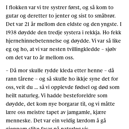
I flokken var vi tre systrer først, og så kom to
gutar og deretter to jenter og sist to småbrør.
Det var 21 år mellom den eldste og den yngste. I
1938 døydde den tredje systera i rekkja. Ho fekk
hjernehinnebetennelse og døydde. Vi var så like
eg og ho, at vi var nesten tvillingkledde – sjølv
om det var to år mellom oss.
– Då mor skulle rydde kleda etter henne – då
rann tårene – og så skulle ho ikkje syne det for
oss, veit du … så vi opplevde fødsel og død som
heilt naturleg. Vi hadde besteforeldre som
døydde, det kom nye borgarar til, og vi måtte
lære oss meistre tapet av jamgamle, kjære
menneske. Det var ein veldig lærdom å gå
gjennom slike fasar på naturleg vis.