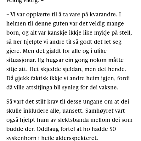
– Vi var opplærte til å ta vare på kvarandre. I
heimen til denne guten var det veldig mange
born, og alt var kanskje ikkje like mykje på stell,
så her hjelpte vi andre til så godt det let seg
gjere. Men det gjaldt for alle og i ulike
situasjonar. Eg hugsar ein gong nokon måtte
sitje att. Det skjedde sjeldan, men det hende.
Då gjekk faktisk ikkje vi andre heim igjen, fordi
då ville attsitjinga bli synleg for dei vaksne.
Så vart det stilt krav til desse ungane om at dei
skulle inkludere alle, uansett. Samhøyret vart
også hjelpt fram av slektsbanda mellom dei som
budde der. Oddlaug fortel at ho hadde 50
syskenborn i heile aldersspekteret.