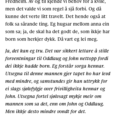
Fredheim. Av og til kjende vi behov for å kvile,
men det valde vi som regel å sjå forbi. Og då
kunne det verte litt travelt. Det hende også at
folk sa sårande ting. Eg hugsar mellom anna ein
som sa; ja, de skal ha det godt de, som ikkje har
born som herkjer dykk. Då vart eg lei meg.
Ja, det kan eg tru. Det var sikkert lettare å stille
forventningar til Oddlaug og John nettopp fordi
dei ikkje hadde born. Eg forstår sorga hennar.
Utsegna til denne mannen gjer tapet ho har levd
med mindre, og samstundes gir han uttrykk for
ei slags sjølvfylgje over frivilligheita hennar og
John. Utsegna fortel sjølvsagt mykje meir om
mannen som sa det, enn om John og Oddlaug.
Men ikkje desto mindre vondt for det.