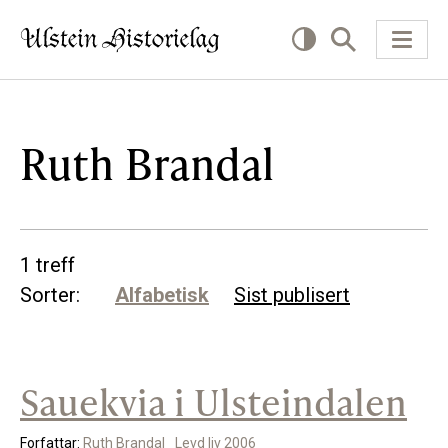
KVA VIL DU LESE OM?
Ruth Brandal
Kultur
Næring
1 treff
Offentlig
Sorter:
Alfabetisk
Sist publisert
Personar
Sauekvia i Ulsteindalen
SLIK KAN DU BIDRA
Bidra til lokalhistorie
Forfattar:
Ruth Brandal
Levd liv 2006