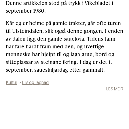
Denne artikkelen stod på trykk i Vikebladet i
september 1980.
Gløymt passord
Allereie medlem?
Logg inn
Når eg er heime på gamle trakter, går ofte turen
til Ulsteindalen, slik også denne gongen. I enden
av dalen ligg den gamle sauekvia. Tidens tann
har fare hardt fram med den, og uvettige
menneske har hjelpt til og laga grue, bord og
sitteplassar av steinane ikring. I dag er det 1.
september, saueskiljardag etter gammalt.
Kultur
>
Liv og lagnad
LES MEIR