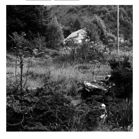
Støtteannonsørar
OM ULSTEIN HISTORIELAG
Kontakt oss
Om oss
Levd liv
Podkast
FÅ TILGONG
BLI MEDLEM