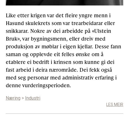
Like etter krigen var det fleire yngre menn i
Gløymt passord
Allereie medlem?
Logg inn
Hasund skulekrets som var trearbeidarar eller
snikkarar. Nokre av dei arbeidde på «Ulstein
Bruk», var bygningsmenn, eller dreiv med
produksjon av møblar i eigen kjellar. Desse fann
saman og opplevde eit felles ønske om å
etablere ei bedrift i krinsen som kunne gi dei
fast arbeid i deira nærområde. Dei fekk også
med seg personar med administrativ erfaring i
denne vurderingsperioden.
Næring
>
Industri
LES MEIR