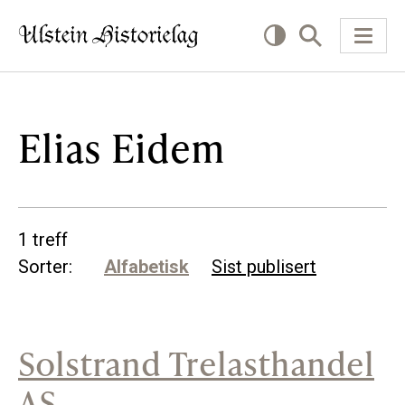
KVA VIL DU LESE OM?
Elias Eidem
Kultur
Næring
1 treff
Offentlig
Sorter:
Alfabetisk
Sist publisert
Personar
Solstrand Trelasthandel
SLIK KAN DU BIDRA
AS
Bidra til lokalhistorie