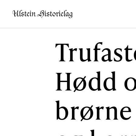
Trufaste
KVA VIL DU LESE OM?
SLIK K
Hødd o
Kultur
Bidra t
Næring
Støtte
brørne 
Offentlig
Personar