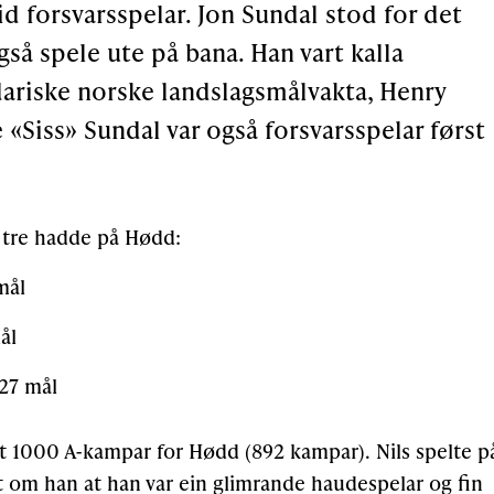
id forsvarsspelar. Jon Sundal stod for det
så spele ute på bana. Han vart kalla
ariske norske landslagsmålvakta, Henry
«Siss» Sundal var også forsvarsspelar først
se tre hadde på Hødd:
mål
ål
 27 mål
t 1000 A-kampar for Hødd (892 kampar). Nils spelte p
gt om han at han var ein glimrande haudespelar og fin