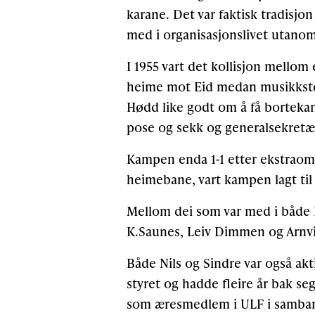
karane. Det var faktisk tradisjon
med i organisasjonslivet utano
I 1955 vart det kollisjon mello
heime mot Eid medan musikkste
Hødd like godt om å få bortekam
pose og sekk og generalsekretæ
Kampen enda 1-1 etter ekstraom
heimebane, vart kampen lagt til 
Mellom dei som var med i både H
K.Saunes, Leiv Dimmen og Arnv
Både Nils og Sindre var også akti
styret og hadde fleire år bak s
som æresmedlem i ULF i samband