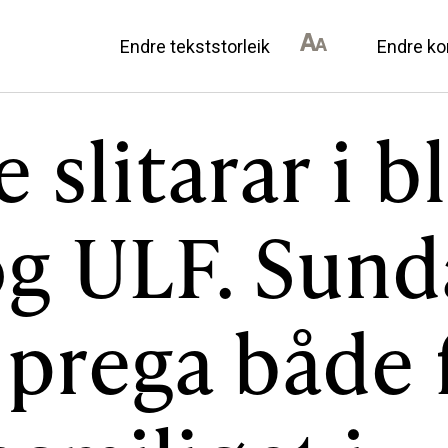
Endre tekststorleik
Endre ko
 slitarar i b
AN DU BIDRA
OM ULSTEIN HISTOR
g ULF. Sund
il lokalhistorie
Kontakt oss
annonsørar
Om oss
prega både 
Levd liv
Podkast