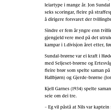
leiartype i mange år. Jon Sunda
seks scoringar, fleire på straff
å dirigere forsvaret der tvilling
Sindre er fem år yngre enn tvill
gjengjeld vere med på det utrule
kampar i 1.divisjon året etter, fø
Sundal-brørne var ei kraft i Hø
med Seljeset-brørne og Ertesvåg-
fleire brør som spelte saman på
Hallbjørn) og Gjerde-brørne (Jon
Kjell Garnes (1934) spelte sama
seie om dei tre.
– Eg vil påstå at Nils var kapte