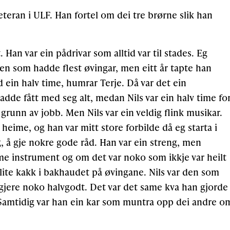
teran i ULF. Han fortel om dei tre brørne slik han
 Han var ein pådrivar som alltid var til stades. Eg
 den som hadde flest øvingar, men eitt år tapte han
ein halv time, humrar Terje. Då var det ein
de fått med seg alt, medan Nils var ein halv time fo
å grunn av jobb. Men Nils var ein veldig flink musikar.
eime, og han var mitt store forbilde då eg starta i
eg, å gje nokre gode råd. Han var ein streng, men
me instrument og om det var noko som ikkje var heilt
 lite kakk i bakhaudet på øvingane. Nils var den som
je gjere noko halvgodt. Det var det same kva han gjorde
. Samtidig var han ein kar som muntra opp dei andre o