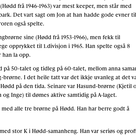
l (Hødd frå 1946-1963) var mest keeper, men står med
espark. Det vart sagt om Jon at han hadde gode evner ti
broren også spelte.
ingbrørne sine (Hødd frå 1953-1966), men fekk til
ge opprykket til 1.divisjon i 1965. Han spelte også 8
r han la opp.
dd på 50-talet og tidleg på 60-talet, mellom anna sama
brørne. I det heile tatt var det ikkje uvanleg at det v
 Hødd på den tida. Seinare var Hasund-brørne (Kjetil 
 og Inge) til dømes aktive samtidig på A-laget.
n med alle tre brørne på Hødd. Han har berre godt å
in med stor K i Hødd-samanheng. Han var seriøs og prof