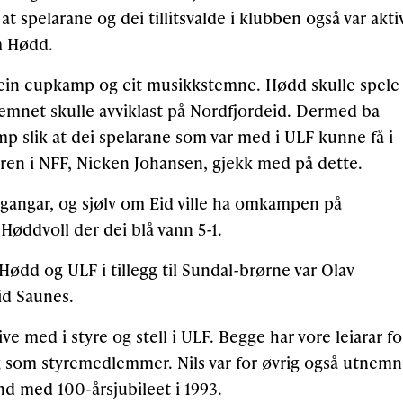
 at spelarane og dei tillitsvalde i klubben også var akti
m Hødd.
m ein cupkamp og eit musikkstemne. Hødd skulle spele
mnet skulle avviklast på Nordfjordeid. Dermed ba
p slik at dei spelarane som var med i ULF kunne få i
ren i NFF, Nicken Johansen, gjekk med på dette.
gangar, og sjølv om Eid ville ha omkampen på
Høddvoll der dei blå vann 5-1.
ødd og ULF i tillegg til Sundal-brørne var Olav
id Saunes.
ve med i styre og stell i ULF. Begge har vore leiarar fo
eg som styremedlemmer. Nils var for øvrig også utnem
 med 100-årsjubileet i 1993.