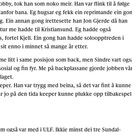
by, tok han som noko meir. Han var flink til å følge
tanfor bana. Eg hugsar eg fekk ein reprimande ein go
ing. Ein annan gong irettesette han Jon Gjerde då han
 tur me hadde til Kristiansund. Eg hadde også
, fortel Kjell. Ein gong han hadde soloopptreden i
 sit enno i minnet så mange år etter.
 me litt i same posisjon som back, men Sindre vart ogs
osial og fin fyr. Me på backplassane gjorde jobben vår
laget.
eeper. Han var trygg med beina, så det var fint å kunne
var jo på den tida keeper kunne plukke opp tilbakespel
 også var med i ULF. Ikkje minst dei tre Sundal-