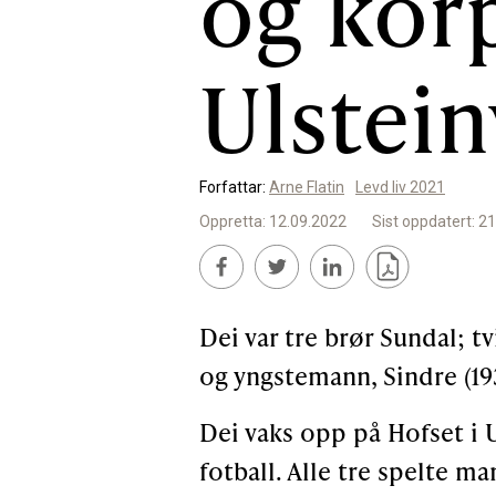
og korp
Ulstein
Forfattar:
Arne Flatin
Levd liv 2021
Oppretta: 12.09.2022
Sist oppdatert: 2
Dei var tre brør Sundal; tv
og yngstemann, Sindre (19
Dei vaks opp på Hofset i 
fotball. Alle tre spelte m