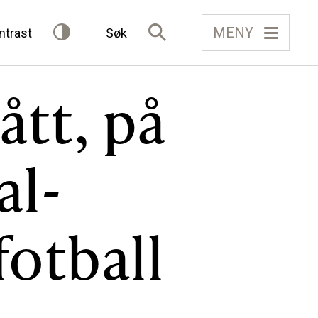
MENY
ntrast
Søk
lått, på
IELAG
FÅ TILGONG
al-
BLI MEDLEM
fotball
Gløymt passord
Allereie medlem?
Logg inn