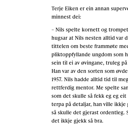
Terje Eiken er ein annan superve
minnest dei:
– Nils spelte kornett og trompet.
hugsar at Nils nesten alltid var
tittelen om beste frammøte med 
pliktoppfyllande ungdom som had
sein til ei av øvingane, truleg p
Han var av den sorten som øvde h
1957. Nils hadde alltid tid til m
rettferdig mentor. Me spelte sa
som det skulle så fekk eg eg eit
terpa på detaljar, han ville ikk
så skulle det gjerast ordentleg
det ikkje gjekk så bra.