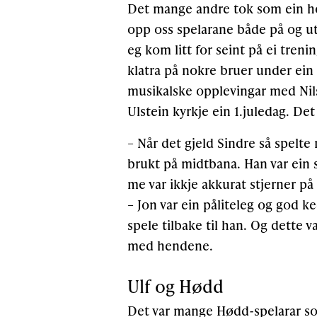
Det mange andre tok som ein hob
opp oss spelarane både på og u
eg kom litt for seint på ei tren
klatra på nokre bruer under ein
musikalske opplevingar med Nils
Ulstein kyrkje ein 1.juledag. Det
– Når det gjeld Sindre så spelte
brukt på midtbana. Han var ein s
me var ikkje akkurat stjerner på 
– Jon var ein påliteleg og god k
spele tilbake til han. Og dette 
med hendene.
Ulf og Hødd
Det var mange Hødd-spelarar som