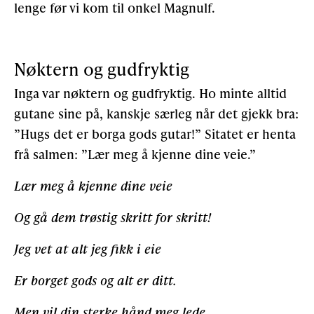
lenge før vi kom til onkel Magnulf.
Nøktern og gudfryktig
Inga var nøktern og gudfryktig. Ho minte alltid
gutane sine på, kanskje særleg når det gjekk bra:
”Hugs det er borga gods gutar!” Sitatet er henta
frå salmen: ”Lær meg å kjenne dine veie.”
Lær meg å kjenne dine veie
Og gå dem trøstig skritt for skritt!
Jeg vet at alt jeg fikk i eie
Er borget gods og alt er ditt.
Men vil din sterke hånd meg lede