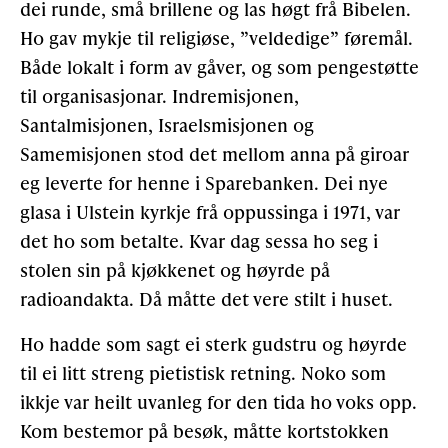
dei runde, små brillene og las høgt frå Bibelen.
Ho gav mykje til religiøse, ”veldedige” føremål.
Både lokalt i form av gåver, og som pengestøtte
til organisasjonar. Indremisjonen,
Santalmisjonen, Israelsmisjonen og
Samemisjonen stod det mellom anna på giroar
eg leverte for henne i Sparebanken. Dei nye
glasa i Ulstein kyrkje frå oppussinga i 1971, var
det ho som betalte. Kvar dag sessa ho seg i
stolen sin på kjøkkenet og høyrde på
radioandakta. Då måtte det vere stilt i huset.
Ho hadde som sagt ei sterk gudstru og høyrde
til ei litt streng pietistisk retning. Noko som
ikkje var heilt uvanleg for den tida ho voks opp.
Kom bestemor på besøk, måtte kortstokken