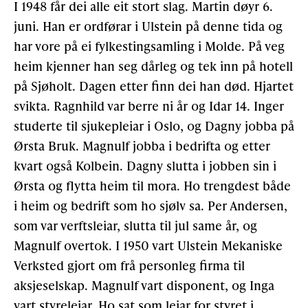
I 1948 får dei alle eit stort slag. Martin døyr 6.
juni. Han er ordførar i Ulstein på denne tida og
har vore på ei fylkestingsamling i Molde. På veg
heim kjenner han seg dårleg og tek inn på hotell
på Sjøholt. Dagen etter finn dei han død. Hjartet
svikta. Ragnhild var berre ni år og Idar 14. Inger
studerte til sjukepleiar i Oslo, og Dagny jobba på
Ørsta Bruk. Magnulf jobba i bedrifta og etter
kvart også Kolbein. Dagny slutta i jobben sin i
Ørsta og flytta heim til mora. Ho trengdest både
i heim og bedrift som ho sjølv sa. Per Andersen,
som var verftsleiar, slutta til jul same år, og
Magnulf overtok. I 1950 vart Ulstein Mekaniske
Verksted gjort om frå personleg firma til
aksjeselskap. Magnulf vart disponent, og Inga
vart styreleiar. Ho sat som leiar for styret i