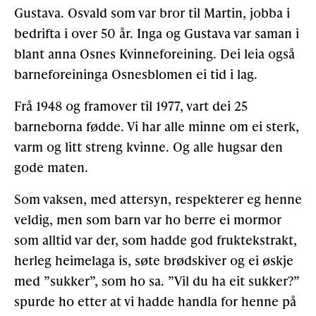
Gustava. Osvald som var bror til Martin, jobba i
bedrifta i over 50 år. Inga og Gustava var saman i
blant anna Osnes Kvinneforeining. Dei leia også
barneforeininga Osnesblomen ei tid i lag.
Frå 1948 og framover til 1977, vart dei 25
barneborna fødde. Vi har alle minne om ei sterk,
varm og litt streng kvinne. Og alle hugsar den
gode maten.
Som vaksen, med attersyn, respekterer eg henne
veldig, men som barn var ho berre ei mormor
som alltid var der, som hadde god fruktekstrakt,
herleg heimelaga is, søte brødskiver og ei øskje
med ”sukker”, som ho sa. ”Vil du ha eit sukker?”
spurde ho etter at vi hadde handla for henne på