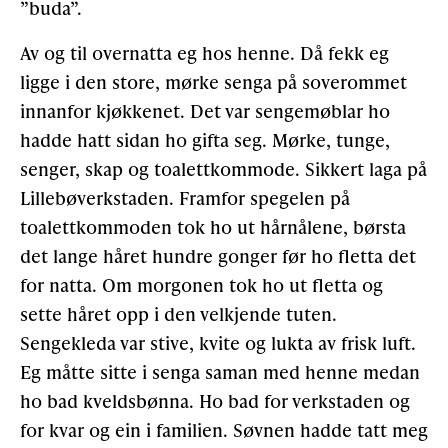
”buda”.
Av og til overnatta eg hos henne. Då fekk eg
ligge i den store, mørke senga på soverommet
innanfor kjøkkenet. Det var sengemøblar ho
hadde hatt sidan ho gifta seg. Mørke, tunge,
senger, skap og toalettkommode. Sikkert laga på
Lillebøverkstaden. Framfor spegelen på
toalettkommoden tok ho ut hårnålene, børsta
det lange håret hundre gonger før ho fletta det
for natta. Om morgonen tok ho ut fletta og
sette håret opp i den velkjende tuten.
Sengekleda var stive, kvite og lukta av frisk luft.
Eg måtte sitte i senga saman med henne medan
ho bad kveldsbønna. Ho bad for verkstaden og
for kvar og ein i familien. Søvnen hadde tatt meg