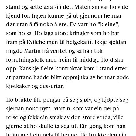
stand og sette æra si i det. Maten sin var ho vide
kjend for. Ingen kunne gå ut gjennom hennar
dør utan å få noko å ete. Då vart ho ”kleine”,
som ho sa. Ho laga store kringler som ho bar
fram på Kvileheimen til helgekaffi. Ikkje sjeldan
ringde Martin frå verftet og sa han tok
forretningsfolk med heim til middag. Ho diska
opp. Kanskje fleire kontraktar kom i stand etter
at partane hadde blitt oppmjuka av hennar gode
kjøtkaker og dessertar.
Ho brukte lite pengar på seg sjølv, og kjøpte seg
sjeldan noko nytt. Martin, som var ein del på
reise og fekk ein smak av den store verda, ville
gjerne at ho skulle ta seg ut. Ein gong kom han
heim med ein pels til henne. Ho brukte den ein