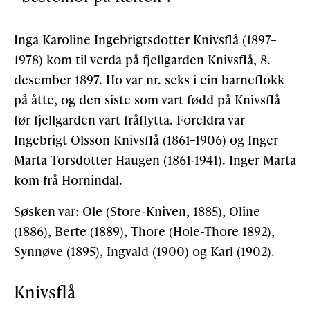
Støtteannonsørar
Inga Karoline Ingebrigtsdotter Knivsflå (1897–
1978) kom til verda på fjellgarden Knivsflå, 8.
OM ULSTEIN HISTORIELAG
desember 1897. Ho var nr. seks i ein barneflokk
på åtte, og den siste som vart fødd på Knivsflå
Kontakt oss
før fjellgarden vart fråflytta. Foreldra var
Ingebrigt Olsson Knivsflå (1861–1906) og Inger
Om oss
Marta Torsdotter Haugen (1861-1941). Inger Marta
Levd liv
kom frå Hornindal.
Podkast
Søsken var: Ole (Store-Kniven, 1885), Oline
(1886), Berte (1889), Thore (Hole-Thore 1892),
FÅ TILGONG
Synnøve (1895), Ingvald (1900) og Karl (1902).
Knivsflå
BLI MEDLEM