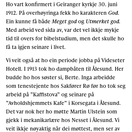
Ho vart konfirmert i Geiranger kyrkje 30. juni
1912. På overhøyringa fekk ho karakteren
God
.
Ein kunne få både
Meget god
og
Utmerket god.
Med arbeid ved sida av, var det vel ikkje mykje
tid til overs for bibelstudium, men det skulle ho
få ta igjen seinare i livet.
Vi veit også at ho ein periode jobba på Videseter
Hotell. I 1913 tok ho dampbåten til Ålesund. Her
budde ho hos søster si, Berte. Inga arbeidde
som tenestejente hos Sakfører Rø før ho tok seg
arbeid på ”Kaffistova” og seinare på
”Avholdshjemmets Kafe” i Korsegata i Ålesund.
Det var nok her ho møtte Martin Ulstein som
gjekk i mekanikarlære hos Nesset i Ålesund. Vi
veit ikkje nøyaktig når dei møttest, men ser av