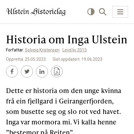
Historia om Inga Ulstein
KVA VIL DU LESE OM?
Forfattar:
Solveig Kristensen
Levd liv 2015
Kultur
Oppretta: 25.05.2023
Sist oppdatert: 19.06.2023
Næring
Offentlig
Dette er historia om den unge kvinna
Personar
frå ein fjellgard i Geirangerfjorden,
som busette seg og slo rot ved havet.
SLIK KAN DU BIDRA
Inga var mormora mi. Vi kalla henne
”bestemor på Reiten”.
Bidra til lokalhistorie