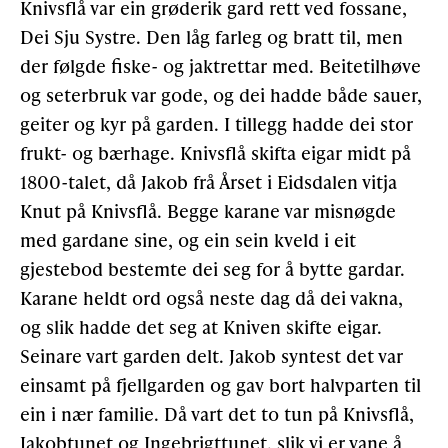
Knivsflå var ein grøderik gard rett ved fossane,
Dei Sju Systre. Den låg farleg og bratt til, men
Gløymt passord
Allereie medlem?
Logg inn
der følgde fiske- og jaktrettar med. Beitetilhøve
og seterbruk var gode, og dei hadde både sauer,
geiter og kyr på garden. I tillegg hadde dei stor
frukt- og bærhage. Knivsflå skifta eigar midt på
1800-talet, då Jakob frå Årset i Eidsdalen vitja
Knut på Knivsflå. Begge karane var misnøgde
med gardane sine, og ein sein kveld i eit
gjestebod bestemte dei seg for å bytte gardar.
Karane heldt ord også neste dag då dei vakna,
og slik hadde det seg at Kniven skifte eigar.
Seinare vart garden delt. Jakob syntest det var
einsamt på fjellgarden og gav bort halvparten til
ein i nær familie. Då vart det to tun på Knivsflå,
Jakobtunet og Ingebrigttunet, slik vi er vane å