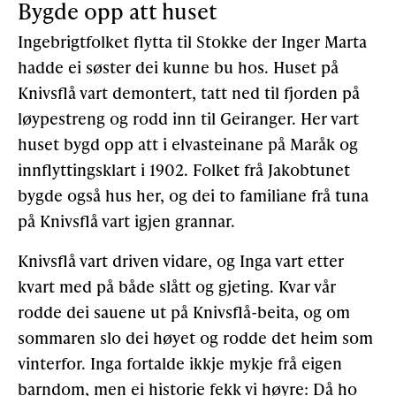
Bygde opp att huset
Ingebrigtfolket flytta til Stokke der Inger Marta
hadde ei søster dei kunne bu hos. Huset på
Knivsflå vart demontert, tatt ned til fjorden på
løypestreng og rodd inn til Geiranger. Her vart
huset bygd opp att i elvasteinane på Maråk og
innflyttingsklart i 1902. Folket frå Jakobtunet
bygde også hus her, og dei to familiane frå tuna
på Knivsflå vart igjen grannar.
Knivsflå vart driven vidare, og Inga vart etter
kvart med på både slått og gjeting. Kvar vår
rodde dei sauene ut på Knivsflå-beita, og om
sommaren slo dei høyet og rodde det heim som
vinterfor. Inga fortalde ikkje mykje frå eigen
barndom, men ei historie fekk vi høyre: Då ho