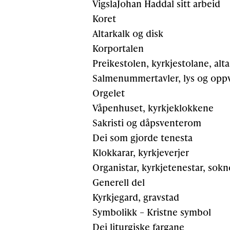
VigslaJohan Haddal sitt arbeid
Koret
Altarkalk og disk
Korportalen
Preikestolen, kyrkjestolane, alta
Salmenummertavler, lys og opp
Orgelet
Våpenhuset, kyrkjeklokkene
Sakristi og dåpsventerom
Dei som gjorde tenesta
Klokkarar, kyrkjeverjer
Organistar, kyrkjetenestar, sok
Generell del
Kyrkjegard, gravstad
Symbolikk – Kristne symbol
Dei liturgiske fargane