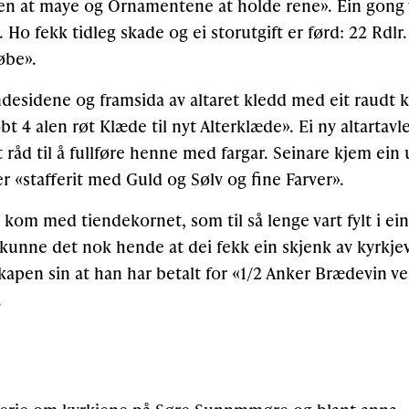
hen at maye og Ornamentene at holde rene». Ein gong v
 Ho fekk tidleg skade og ei storutgift er førd: 22 Rdlr
øbe».
ndesidene og framsida av altaret kledd med eit raudt 
bt 4 alen røt Klæde til nyt Alterklæde». Ei ny altartavl
t råd til å fullføre henne med fargar. Seinare kjem ein
 er «stafferit med Guld og Sølv og fine Farver».
om med tiendekornet, som til så lenge vart fylt i ein 
kunne det nok hende at dei fekk ein skjenk av kyrkje
skapen sin at han har betalt for «1/2 Anker Brædevin v
.