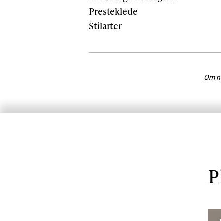
Presteklede
Stilarter
Om nok
P