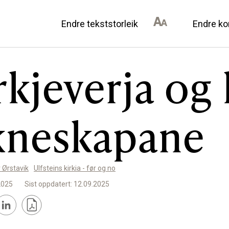
Endre tekststorleik
Endre ko
kjeverja og l
AN DU BIDRA
OM ULSTEIN HISTOR
kneskapane
il lokalhistorie
Kontakt oss
annonsørar
Om oss
Levd liv
 Ørstavik
Ulfsteins kirkia - før og no
Podkast
2025
Sist oppdatert: 12.09.2025