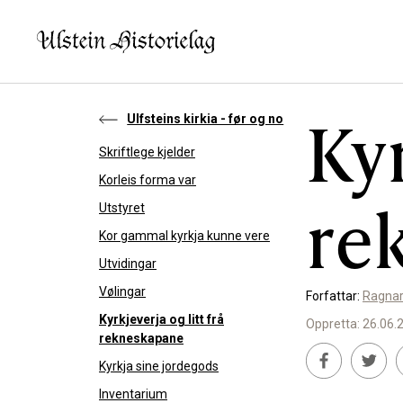
Kyr
Ulfsteins kirkia - før og no
Skriftlege kjelder
KVA VIL DU LESE OM?
SLIK K
Korleis forma var
re
Utstyret
Kultur
Bidra t
Kor gammal kyrkja kunne vere
Næring
Støtte
Utvidingar
Offentlig
Vølingar
Forfattar:
Ragnar
Kyrkjeverja og litt frå
Personar
Oppretta: 26.06.
rekneskapane
Kyrkja sine jordegods
Inventarium