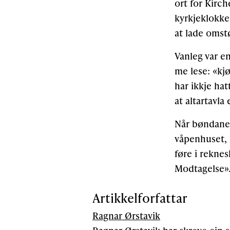
ort for Kirc
kyrkjeklokke.
at lade omst
Vanleg var e
me lese: «kjø
har ikkje hat
at altartavla
Når bøndane k
våpenhuset, 
føre i rekne
Modtagelse»
Artikkelforfattar
Ragnar Ørstavik