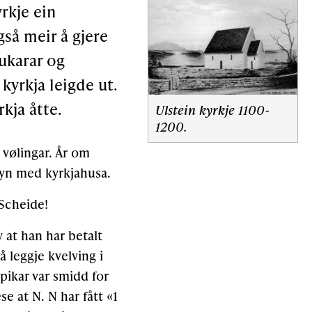
yrkje ein
så meir å gjere
rukarar og
kyrkja leigde ut.
kja åtte.
Ulstein kyrkje 1100-
1200.
 vølingar. År om
syn med kyrkjahusa.
 Scheide!
 at han har betalt
å leggje kvelving i
pikar var smidd for
ese at N. N har fått «1