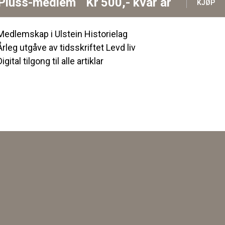
Pluss-medlem
Kr
500,-
kvar år
KJØP
Medlemskap i Ulstein Historielag
Årleg utgåve av tidsskriftet Levd liv
Digital tilgong til alle artiklar