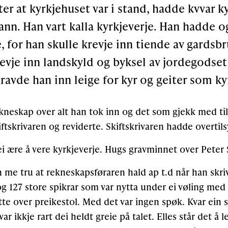
tter at kyrkjehuset var i stand, hadde kvvar k
. Han vart kalla kyrkjeverje. Han hadde og
e, for han skulle krevje inn tiende av gardsb
krevje inn landskyld og byksel av jordegodset 
ravde han inn leige for kyr og geiter som kyr
kneskap over alt han tok inn og det som gjekk med til
ftskrivaren og reviderte. Skiftskrivaren hadde overtil
ei ære å vere kyrkjeverje. Hugs gravminnet over Peter
me tru at rekneskapsføraren hald ap t.d når han skriv
g 127 store spikrar som var nytta under ei vøling med 
te over preikestol. Med det var ingen spøk. Kvar ein s
ar ikkje rart dei heldt greie på talet. Elles står det å l