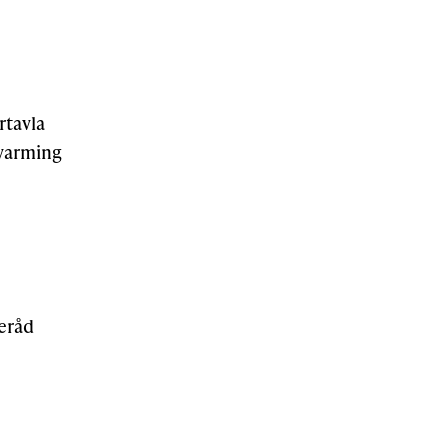
rtavla
varming
neråd