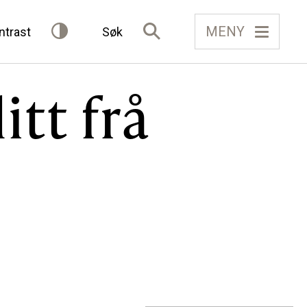
MENY
ntrast
Søk
itt frå
IELAG
FÅ TILGONG
BLI MEDLEM
Gløymt passord
Allereie medlem?
Logg inn