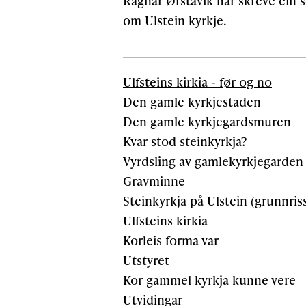
Ragnar Ørstavik har skreve ein
om Ulstein kyrkje.
Ulfsteins kirkia - før og no
Den gamle kyrkjestaden
Den gamle kyrkjegardsmuren
Kvar stod steinkyrkja?
Vyrdsling av gamlekyrkjegarden
Gravminne
Steinkyrkja på Ulstein (grunnris
Ulfsteins kirkia
Korleis forma var
Utstyret
Kor gammel kyrkja kunne vere
Utvidingar