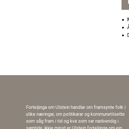
Forteljinga om Ulstein handlar om framsynte folk i
ulike næringar, om politikarar og kommunetilsette
som såg fram i tid og kva som var nødvendig i
samtida; ikkje minst er Ulstein forteljinga om ein