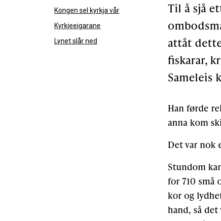
Til å sjå e
Kongen sel kyrkja vår
ombodsmann
Kyrkjeeigarane
attåt dett
Lynet slår ned
fiskarar, 
Sameleis k
Han førde re
anna kom ski
Det var nok 
Stundom kan 
for 710 små o
kor og lydhet
hand, så det v