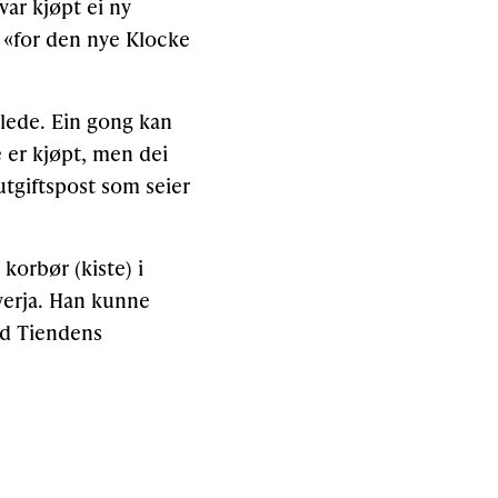
ar kjøpt ei ny
. «for den nye Klocke
klede. Ein gong kan
e er kjøpt, men dei
 utgiftspost som seier
korbør (kiste) i
verja. Han kunne
ed Tiendens