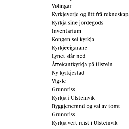
Vølingar
Kyrkjeverje og litt frå rekneska
Kyrkja sine jordegods
Inventarium
Kongen sel kyrkja
Kyrkjeeigarane
Lynet slår ned
Åttekantkyrkja på Ulstein
Ny kyrkjestad
Vigsle
Grunnriss
Kyrkja i Ulsteinvik
Byggjenemnd og val av tomt
Grunnriss
Kyrkja vert reist i Ulsteinvik