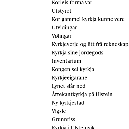
Korleis forma var
Utstyret
Kor gammel kyrkja kunne vere
Utvidingar
Vølingar
Kyrkjeverje og litt frå rekneska
Kyrkja sine jordegods
Inventarium
Kongen sel kyrkja
Kyrkjeeigarane
Lynet slår ned
Åttekantkyrkja på Ulstein
Ny kyrkjestad
Vigsle
Grunnriss
Kyrkja i Ulsteinvik