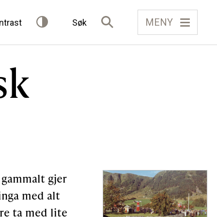
MENY
ntrast
Søk
sk
IELAG
FÅ TILGONG
BLI MEDLEM
Gløymt passord
Allereie medlem?
Logg inn
r gammalt gjer
ninga med alt
re ta med lite