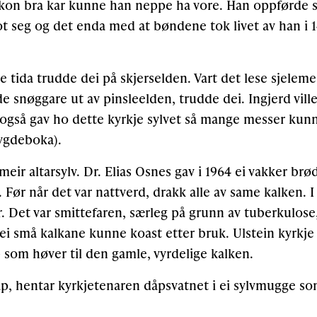
okon bra kar kunne han neppe ha vore. Han oppførde se
 seg og det enda med at bøndene tok livet av han i 14
e tida trudde dei på skjerselden. Vart det lese sjelem
 snøggare ut av pinsleelden, trudde dei. Ingjerd ville
også gav ho dette kyrkje sylvet så mange messer kunne
ygdeboka).
eir altarsylv. Dr. Elias Osnes gav i 1964 ei vakker brø
. Før når det var nattverd, drakk alle av same kalken. I
. Det var smittefaren, særleg på grunn av tuberkulose,
ei små kalkane kunne koast etter bruk. Ulstein kyrkje
 som høver til den gamle, vyrdelige kalken.
åp, hentar kyrkjetenaren dåpsvatnet i ei sylvmugge s