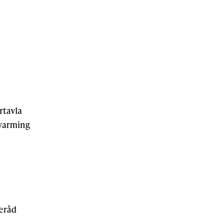
rtavla
varming
neråd