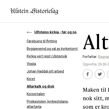
Al
Ulfsteins kirkia - før og no
Førebuing til flytting
KVA VIL DU LESE OM?
SLIK K
Byggjenemd og val av kyrkjetomt
Kyrkja vert reist i Ulsteinvik
Forfattar:
Ragnar
Kultur
Bidra t
Vigsla
Oppretta: 26.06.
Næring
Støtte
Johan Haddal sitt arbeid
Offentlig
Koret
Altarkalk og disk
Personar
Maken til 
Korportalen
nok sitt, 
Preikestolen, kyrkjestolane,
som er kro
altartavla