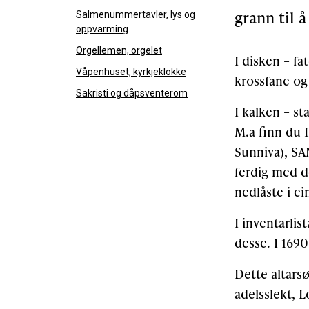
grann til å
Salmenummertavler, lys og
oppvarming
Orgellemen, orgelet
I disken – fa
Våpenhuset, kyrkjeklokke
krossfane og
Sakristi og dåpsventerom
I kalken – s
M.a finn du 
Sunniva), S
ferdig med de
nedlåste i ei
I inventarlis
desse. I 1690
Dette altarsø
adelsslekt, L