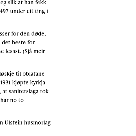
g slik at han fekk
97 under eit ting i
esser for den døde,
 det beste for
 lesast. (Sjå meir
døskje til oblatane
 1931 kjøpte kyrkja
 at sanitetslaga tok
 har no to
om Ulstein husmorlag