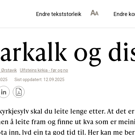
Endre tekststorleik
Endre ko
tarkalk og di
AN DU BIDRA
OM ULSTEIN HISTOR
 Ørstavik
Ulfsteins kirkia - før og no
il lokalhistorie
Kontakt oss
2025
Sist oppdatert: 12.09.2025
annonsørar
Om oss
Levd liv
Podkast
kyrkjesylv skal du leite lenge etter. At det e
men å leite fram og finne ut kva som er mei
ta inn, lyd ein ta god tid til. Her kan me ber