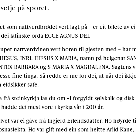
 setje på sporet.
tet som nattverdbrødet vert lagt på – er eit bilete av e
 dei latinske orda ECCE AGNUS DEI.
taupet nattverdvinen vert boren til gjesten med – har 
IHESUS, INRI. IHESUS X MARIA, namn på helgenar SAN
ANTEX BARBARA og S MARIA X MAGDALENA. Sagtens ver
sse fine tinga. Så redde er me for dei, at når dei ikkje
n eldsikker safe.
ta frå steinkyrkja las du om «I forgyldt sølvkalk og disk
 hadde dei mest vore i kyrkja vår i 200 år.
lvet var ei gåve frå Ingjerd Erlendsdatter. Ho høyrde ti
osnaslekta. Ho var gift med ein som heitte Arild Kane,