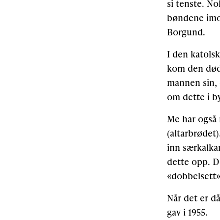
si tenste. N
bøndene imot
Borgund.
I den katolsk
kom den døde
mannen sin, 
om dette i b
Me har også m
(altarbrødet)
inn særkalkar
dette opp. D
«dobbelsett»
Når det er d
gav i 1955.