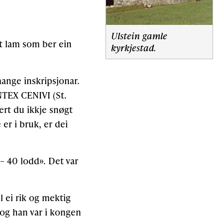
Ulstein gamle
it lam som ber ein
kyrkjestad.
mange inskripsjonar.
TEX CENIVI (St.
t du ikkje snøgt
 er i bruk, er dei
 – 40 lodd». Det var
l ei rik og mektig
 og han var i kongen