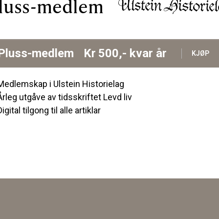
luss-medlem
Pluss-medlem
Kr
500,-
kvar år
KJØP
Medlemskap i Ulstein Historielag
Årleg utgåve av tidsskriftet Levd liv
Digital tilgong til alle artiklar