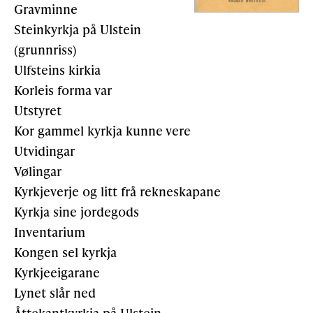
Gravminne
Steinkyrkja på Ulstein
(grunnriss)
Ulfsteins kirkia
Korleis forma var
Utstyret
Kor gammel kyrkja kunne vere
Utvidingar
Vølingar
Kyrkjeverje og litt frå rekneskapane
Kyrkja sine jordegods
Inventarium
Kongen sel kyrkja
Kyrkjeeigarane
Lynet slår ned
Åttekantkyrkja på Ulstein