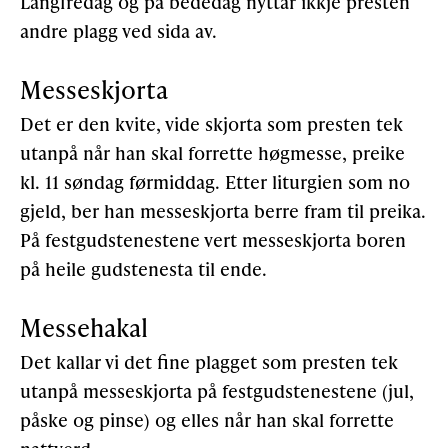
Langfredag og på bededag nyttar ikkje presten
andre plagg ved sida av.
Støtteannonsørar
Messeskjorta
OM ULSTEIN HISTORIELAG
Det er den kvite, vide skjorta som presten tek
utanpå når han skal forrette høgmesse, preike
Kontakt oss
kl. 11 søndag førmiddag. Etter liturgien som no
Om oss
gjeld, ber han messeskjorta berre fram til preika.
På festgudstenestene vert messeskjorta boren
Levd liv
på heile gudstenesta til ende.
Podkast
Messehakal
FÅ TILGONG
Det kallar vi det fine plagget som presten tek
utanpå messeskjorta på festgudstenestene (jul,
påske og pinse) og elles når han skal forrette
BLI MEDLEM