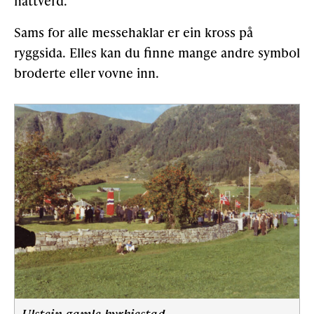
nattverd.
Sams for alle messehaklar er ein kross på
Gløymt passord
Allereie medlem?
Logg inn
ryggsida. Elles kan du finne mange andre symbol
broderte eller vovne inn.
Ulstein gamle kyrkjestad.