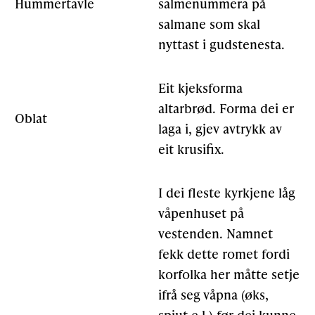
Hummertavle
salmenummera på
salmane som skal
nyttast i gudstenesta.
Eit kjeksforma
altarbrød. Forma dei er
Oblat
laga i, gjev avtrykk av
eit krusifix.
I dei fleste kyrkjene låg
våpenhuset på
vestenden. Namnet
fekk dette romet fordi
korfolka her måtte setje
ifrå seg våpna (øks,
spjut e.l.) før dei kunne