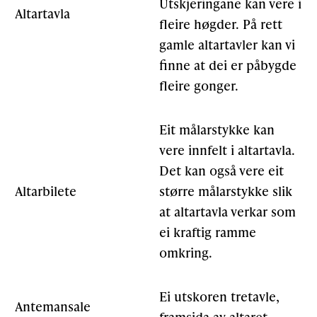
Utskjeringane kan vere i
Altartavla
fleire høgder. På rett
gamle altartavler kan vi
finne at dei er påbygde
fleire gonger.
Eit målarstykke kan
vere innfelt i altartavla.
Det kan også vere eit
Altarbilete
større målarstykke slik
at altartavla verkar som
ei kraftig ramme
omkring.
Ei utskoren tretavle,
Antemansale
framsida av altaret.