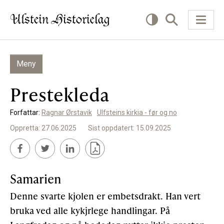
Meny
KVA VIL DU LESE OM?
Prestekleda
Kultur
Forfattar:
Ragnar Ørstavik
Ulfsteins kirkia - før og no
Næring
Oppretta: 27.06.2025
Sist oppdatert: 15.09.2025
Offentlig
Personar
Samarien
Denne svarte kjolen er embetsdrakt. Han vert
SLIK KAN DU BIDRA
bruka ved alle kykjrlege handlingar. På
Bidra til lokalhistorie