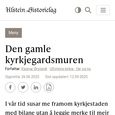
Meny
KVA VIL DU LESE OM?
Den gamle
Kultur
kyrkjegardsmuren
Næring
Forfattar:
Ragnar Ørstavik
Ulfsteins kirkia - før og no
Offentlig
Oppretta: 26.06.2025
Sist oppdatert: 12.09.2025
Personar
SLIK KAN DU BIDRA
I vår tid susar me framom kyrkjestaden
med bilane utan å leggje merke til meir
Bidra til lokalhistorie