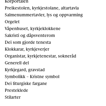
Korportalen
Preikestolen, kyrkjestolane, altartavla
Salmenummertavler, lys og oppvarming
Orgelet
Våpenhuset, kyrkjeklokkene
Sakristi og dåpsventerom
Dei som gjorde tenesta
Klokkarar, kyrkjeverjer
Organistar, kyrkjetenestar, sokneråd
Generell del
Kyrkjegard, gravstad
Symbolikk – Kristne symbol
Dei liturgiske fargane
Presteklede
Stilarter