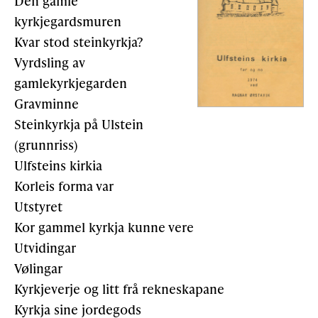
Den gamle
kyrkjegardsmuren
Kvar stod steinkyrkja?
Vyrdsling av
gamlekyrkjegarden
Gravminne
Steinkyrkja på Ulstein
(grunnriss)
Ulfsteins kirkia
Korleis forma var
Utstyret
Kor gammel kyrkja kunne vere
Utvidingar
Vølingar
Kyrkjeverje og litt frå rekneskapane
Kyrkja sine jordegods