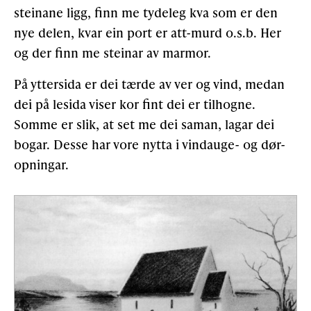
steinane ligg, finn me tydeleg kva som er den
nye delen, kvar ein port er att-murd o.s.b. Her
Gløymt passord
Allereie medlem?
Logg inn
og der finn me steinar av marmor.
På yttersida er dei tærde av ver og vind, medan
dei på lesida viser kor fint dei er tilhogne.
Somme er slik, at set me dei saman, lagar dei
bogar. Desse har vore nytta i vindauge- og dør-
opningar.