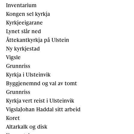
Inventarium
Kongen sel kyrkja
Kyrkjeeigarane
Lynet slår ned
Åttekantkyrkja på Ulstein
Ny kyrkjestad
Vigsle
Grunnriss
Kyrkja i Ulsteinvik
Byggjenemnd og val av tomt
Grunnriss
Kyrkja vert reist i Ulsteinvik
VigslaJohan Haddal sitt arbeid
Koret
Altarkalk og disk