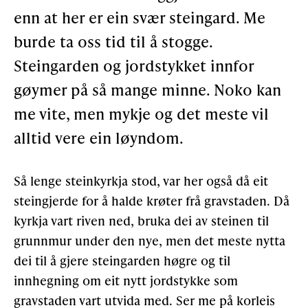
enn at her er ein svær steingard. Me
Støtteannonsørar
burde ta oss tid til å stogge.
Steingarden og jordstykket innfor
OM ULSTEIN HISTORIELAG
gøymer på så mange minne. Noko kan
me vite, men mykje og det meste vil
Kontakt oss
alltid vere ein løyndom.
Om oss
Levd liv
Så lenge steinkyrkja stod, var her også då eit
Podkast
steingjerde for å halde krøter frå gravstaden. Då
kyrkja vart riven ned, bruka dei av steinen til
grunnmur under den nye, men det meste nytta
FÅ TILGONG
dei til å gjere steingarden høgre og til
innhegning om eit nytt jordstykke som
gravstaden vart utvida med. Ser me på korleis
BLI MEDLEM