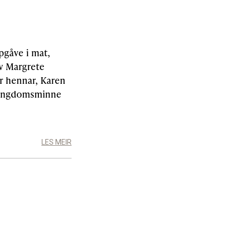
pgåve i mat,
av Margrete
r hennar, Karen
g ungdomsminne
LES MEIR