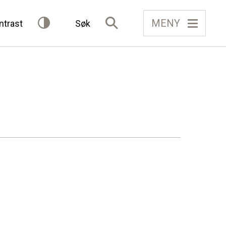
MENY
ntrast
Søk
IELAG
FÅ TILGONG
BLI MEDLEM
Gløymt passord
Allereie medlem?
Logg inn