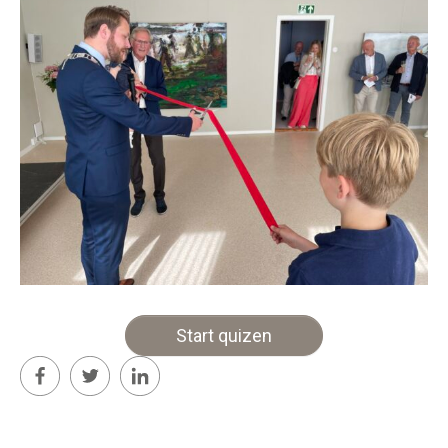
Støtteannonsørar
OM ULSTEIN HISTORIELAG
Kontakt oss
Om oss
Levd liv
Podkast
Start quizen
FÅ TILGONG
BLI MEDLEM