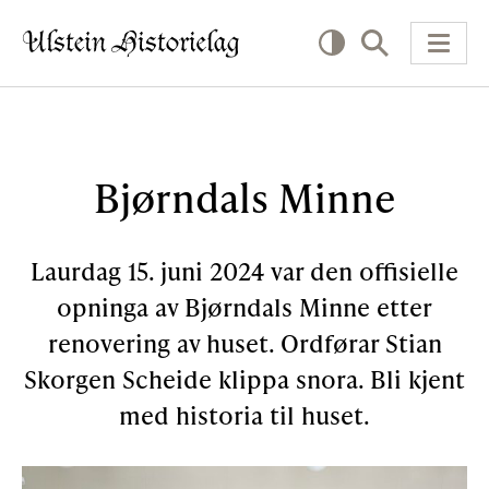
KVA VIL DU LESE OM?
Bjørndals Minne
Kultur
Næring
Laurdag 15. juni 2024 var den offisielle
Offentlig
opninga av Bjørndals Minne etter
renovering av huset. Ordførar Stian
Personar
Skorgen Scheide klippa snora. Bli kjent
med historia til huset.
SLIK KAN DU BIDRA
Bidra til lokalhistorie