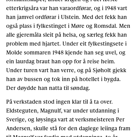
etterkrigsåra var han varaordførar, og i 1948 vart
han jamvel ordførar i Ulstein. Med det fekk han
også plass i fylkestinget i Møre og Romsdal. Men
alle gjeremåla sleit på helsa, og særleg fekk han
problem med hjartet. Under eit fylkestingsete i
Molde sommaren 1948 kjende han seg uvel, og
ein laurdag braut han opp for å reise heim.
Under turen vart han verre, og på Sjøholt gjekk
han av bussen og tok inn på hotellet i bygda.
Der
døydde han natta til søndag.
På verkstaden stod ingen klar til å ta over.
Eldsteguten, Magnulf, var under utdanning i
Sverige, og løysinga vart at verksmeisteren Per
Andersen, skulle stå for den daglege leiinga fram
til Magnulf var ferdig med utdanninga, to år