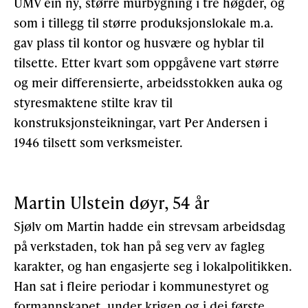
UMV ein ny, større murbygning i tre høgder, og
som i tillegg til større produksjonslokale m.a.
gav plass til kontor og husvære og hyblar til
tilsette. Etter kvart som oppgåvene vart større
og meir differensierte, arbeidsstokken auka og
styresmaktene stilte krav til
konstruksjonsteikningar, vart Per Andersen i
1946 tilsett som verksmeister.
Martin Ulstein døyr, 54 år
Sjølv om Martin hadde ein strevsam arbeidsdag
på verkstaden, tok han på seg verv av fagleg
karakter, og han engasjerte seg i lokalpolitikken.
Han sat i fleire periodar i kommunestyret og
formannskapet, under krigen og i dei første