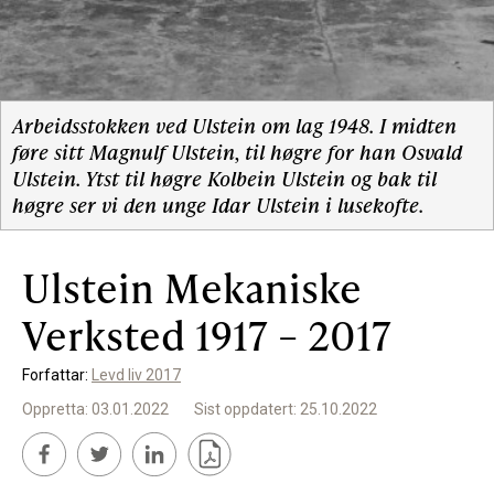
Støtteannonsørar
OM ULSTEIN HISTORIELAG
Arbeidsstokken ved Ulstein om lag 1948. I midten
føre sitt Magnulf Ulstein, til høgre for han Osvald
Ulstein. Ytst til høgre Kolbein Ulstein og bak til
Kontakt oss
høgre ser vi den unge Idar Ulstein i lusekofte.
Om oss
Levd liv
Ulstein Mekaniske
Podkast
Verksted 1917 – 2017
Forfattar:
Levd liv 2017
FÅ TILGONG
Oppretta: 03.01.2022
Sist oppdatert: 25.10.2022
BLI MEDLEM