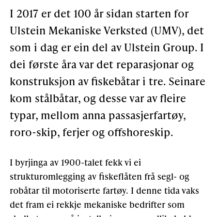
I 2017 er det 100 år sidan starten for
Gløymt passord
Allereie medlem?
Logg inn
Ulstein Mekaniske Verksted (UMV), det
som i dag er ein del av Ulstein Group. I
dei første åra var det reparasjonar og
konstruksjon av fiskebåtar i tre. Seinare
kom stålbåtar, og desse var av fleire
typar, mellom anna passasjerfartøy,
roro-skip, ferjer og offshoreskip.
I byrjinga av 1900-talet fekk vi ei
strukturomlegging av fiskeflåten frå segl- og
robåtar til motoriserte fartøy. I denne tida vaks
det fram ei rekkje mekaniske bedrifter som