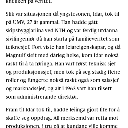
knekken på verftet.
Slik var situasjonen då yngstesonen, Idar, tok til
på UMV, 27 år gammal. Han hadde gått
skipsbyggjarlina ved NTH og var ferdig utdanna
sivilingeniør då han starta på familieverftet som
teiknesjef. Fort viste han leiareigenskapar, og då
Magnulf sleit med dårleg helse, kom Idar nokså
raskt til å ta føringa. Han vart først teknisk sjef
og produksjonssjef, men tok på seg stadig fleire
roller og fungerte nokså raskt også som salssjef
og marknadssjef, og alt i 1963 vart han tilsett
som administrerande direktør.
Fram til Idar tok til, hadde leiinga gjort lite for å
skaffe seg oppdrag. All merksemd var retta mot
produksjonen, i tru på at kundane ville komme