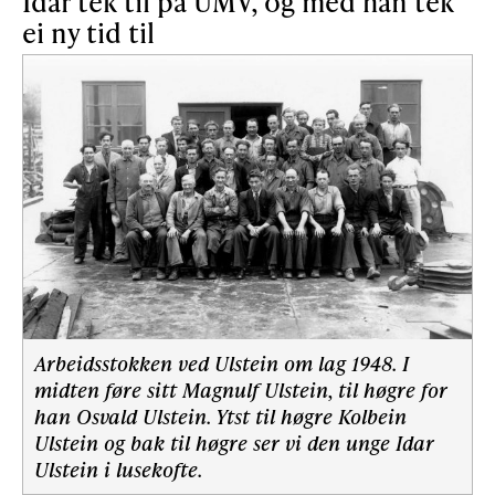
Idar tek til på UMV, og med han tek
ei ny tid til
Arbeidsstokken ved Ulstein om lag 1948. I
midten føre sitt Magnulf Ulstein, til høgre for
han Osvald Ulstein. Ytst til høgre Kolbein
Ulstein og bak til høgre ser vi den unge Idar
Ulstein i lusekofte.