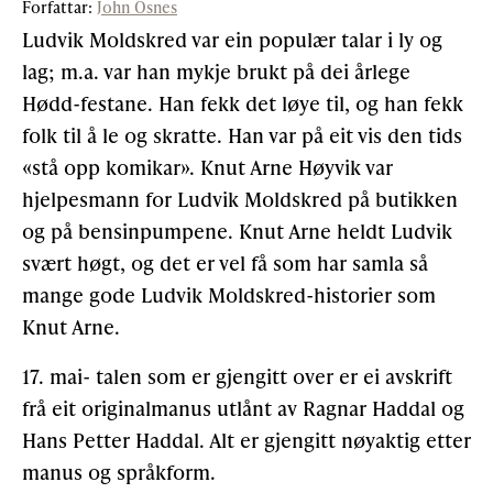
Forfattar:
John Osnes
Ludvik Moldskred var ein populær talar i ly og
lag; m.a. var han mykje brukt på dei årlege
Hødd-festane. Han fekk det løye til, og han fekk
folk til å le og skratte. Han var på eit vis den tids
«stå opp komikar». Knut Arne Høyvik var
hjelpesmann for Ludvik Moldskred på butikken
og på bensinpumpene. Knut Arne heldt Ludvik
svært høgt, og det er vel få som har samla så
mange gode Ludvik Moldskred-historier som
Knut Arne.
17. mai- talen som er gjengitt over er ei avskrift
frå eit originalmanus utlånt av Ragnar Haddal og
Hans Petter Haddal. Alt er gjengitt nøyaktig etter
manus og språkform.