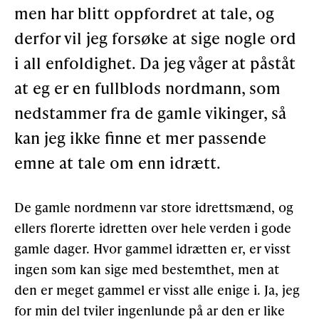
men har blitt oppfordret at tale, og
Støtteannonsørar
derfor vil jeg forsøke at sige nogle ord
i all enfoldighet. Da jeg våger at påståt
OM ULSTEIN HISTORIELAG
at eg er en fullblods nordmann, som
nedstammer fra de gamle vikinger, så
Kontakt oss
kan jeg ikke finne et mer passende
Om oss
emne at tale om enn idrætt.
Levd liv
Podkast
De gamle nordmenn var store idrettsmænd, og
ellers florerte idretten over hele verden i gode
gamle dager. Hvor gammel idrætten er, er visst
FÅ TILGONG
ingen som kan sige med bestemthet, men at
den er meget gammel er visst alle enige i. Ja, jeg
for min del tviler ingenlunde på ar den er like
BLI MEDLEM