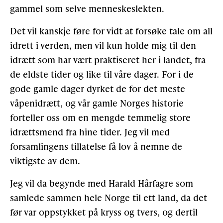
gammel som selve menneskeslekten.
Gløymt passord
Allereie medlem?
Logg inn
Det vil kanskje føre for vidt at forsøke tale om all
idrett i verden, men vil kun holde mig til den
idrætt som har vært praktiseret her i landet, fra
de eldste tider og like til våre dager. For i de
gode gamle dager dyrket de for det meste
våpenidrætt, og vår gamle Norges historie
forteller oss om en mengde temmelig store
idrættsmend fra hine tider. Jeg vil med
forsamlingens tillatelse få lov å nemne de
viktigste av dem.
Jeg vil da begynde med Harald Hårfagre som
samlede sammen hele Norge til ett land, da det
før var oppstykket på kryss og tvers, og dertil