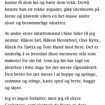
kunne få dem løs og bære dem vekk. Dertil
knuste han en rekke avguder, gikk utenbords på
årene og utøvede ellers en hel masse andre
store og berømmelige idrætter.
Av andre store idrættsmænd i hine tider vil jeg
nemne: Håkon Jarl, Håkon Herdebrei, Olav Kyrre,
Hårek fra Tjøtta og Tore Hund med flere. Det er
underlig å se hvordan disse mennene står som
mønster for sin tid. Som jeg før har sagt var
idrætten i hine dage for det meste våpenidrætt.
Den besto for det meste i at hoppe og springe,
svømme og stinge, kaste spyd og bryte, hugge
og skyte.
Jeg er ingen forfatter, men jeg vil sitere
Gaukatore, som visstnok de fleste av dere