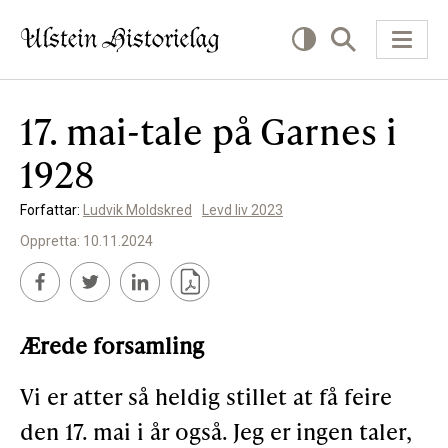
17. mai-tale på Garnes i
KVA VIL DU LESE OM?
1928
Kultur
Forfattar:
Ludvik Moldskred
Levd liv 2023
Næring
Oppretta: 10.11.2024
Offentlig
Personar
Ærede forsamling
SLIK KAN DU BIDRA
Vi er atter så heldig stillet at få feire
den 17. mai i år også. Jeg er ingen taler,
Bidra til lokalhistorie