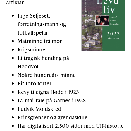
Artiklar
Inge Seljeset,
forretningsmann og
fotballspelar
Matminne frå mor
Krigsminne
Ei tragisk hending på
Høddvoll
Nokre hundreårs minne
Eit foto fortel
Revy tileigna Hødd i 1923
17. mai-tale på Garnes i 1928
Ludvik Moldskred
Krinsgrenser og grendaskule
Har digitalisert 2.500 sider med Ulf-historie